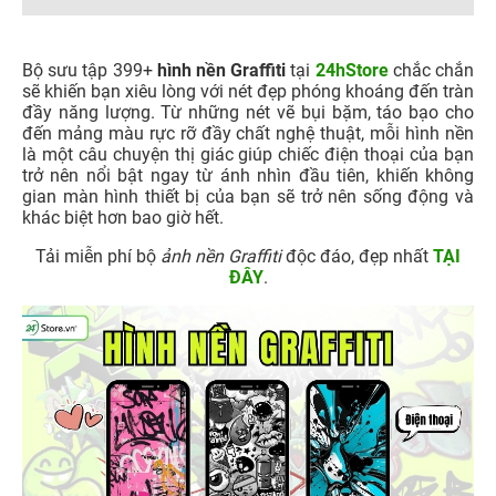
Bộ sưu tập 399+
hình nền Graffiti
tại
24hStore
chắc chắn
sẽ khiến bạn xiêu lòng với nét đẹp phóng khoáng đến tràn
đầy năng lượng. Từ những nét vẽ bụi bặm, táo bạo cho
đến mảng màu rực rỡ đầy chất nghệ thuật, mỗi hình nền
là một câu chuyện thị giác giúp chiếc điện thoại của bạn
trở nên nổi bật ngay từ ánh nhìn đầu tiên, khiến không
gian màn hình thiết bị của bạn sẽ trở nên sống động và
khác biệt hơn bao giờ hết.
Tải miễn phí bộ
ảnh nền Graffiti
độc đáo, đẹp nhất
TẠI
ĐÂY
.