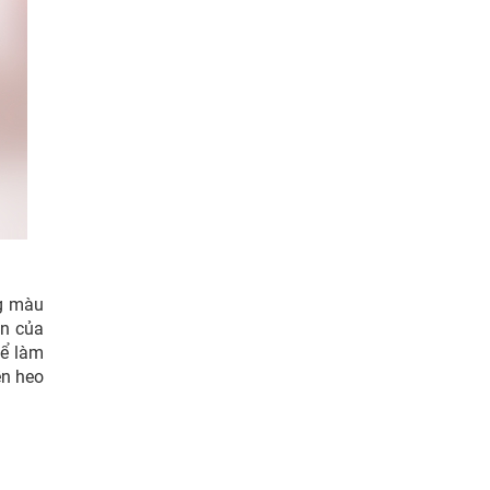
ng màu
an của
để làm
ền heo