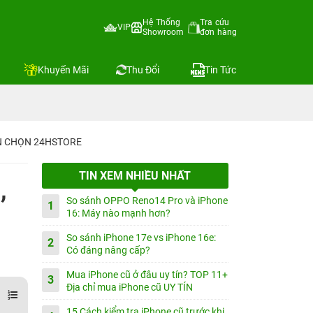
Hệ Thống
Tra cứu
VIP
Showroom
đơn hàng
Khuyến Mãi
Thu Đổi
Tin Tức
IN CHỌN 24HSTORE
TIN XEM NHIỀU NHẤT
,
So sánh OPPO Reno14 Pro và iPhone
1
16: Máy nào mạnh hơn?
So sánh iPhone 17e vs iPhone 16e:
2
Có đáng nâng cấp?
Mua iPhone cũ ở đâu uy tín? TOP 11+
3
Địa chỉ mua iPhone cũ UY TÍN
15 Cách kiểm tra iPhone cũ trước khi