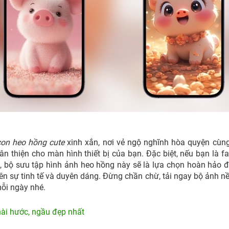
con heo hồng cute
xinh xắn, nơi vẻ ngộ nghĩnh hòa quyện cù
 thiện cho màn hình thiết bị của bạn. Đặc biệt, nếu bạn là f
t
, bộ sưu tập hình ảnh heo hồng này sẽ là lựa chọn hoàn hảo 
nên sự tinh tế và duyên dáng. Đừng chần chừ, tải ngay bộ ảnh n
ỗi ngày nhé.
ài hước, ngầu đẹp nhất