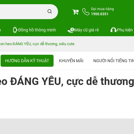
Gọi mua hàng
1900.0351
p
Đồng hồ thông minh
Máy cũ giá rẻ
Phụ kiện
con heo ĐÁNG YÊU, cực dễ thương, siêu cute
HƯỚNG DẪN KỸ THUẬT
KHUYẾN MÃI
NGƯỜI NỔI TIẾNG T
eo ĐÁNG YÊU, cực dễ thương