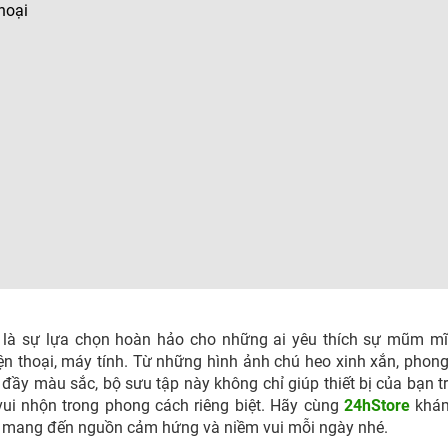
hoại
 là sự lựa chọn hoàn hảo cho những ai yêu thích sự mũm mĩ
n thoại, máy tính. Từ những hình ảnh chú heo xinh xắn, phon
ầy màu sắc, bộ sưu tập này không chỉ giúp thiết bị của bạn t
 vui nhộn trong phong cách riêng biệt. Hãy cùng
24hStore
khá
 mang đến nguồn cảm hứng và niềm vui mỗi ngày nhé.