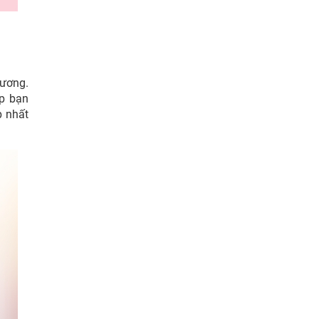
ương.
úp bạn
p nhất