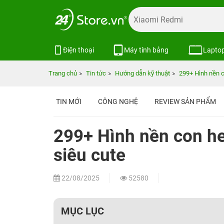
Điện thoại
Máy tính bảng
Lapto
Trang chủ
Tin tức
Hướng dẫn kỹ thuật
299+ Hình nền 
TIN MỚI
CÔNG NGHỆ
REVIEW SẢN PHẨM
299+ Hình nền con h
siêu cute
22/08/2025
52580
MỤC LỤC