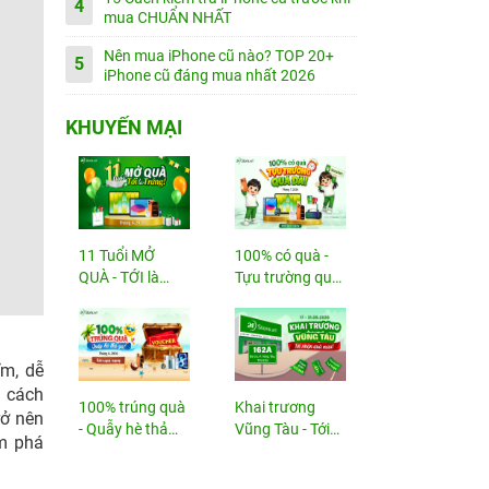
4
mua CHUẨN NHẤT
Nên mua iPhone cũ nào? TOP 20+
5
iPhone cũ đáng mua nhất 2026
KHUYẾN MẠI
11 Tuổi MỞ
100% có quà -
QUÀ - TỚI là
Tựu trường quá
TRÚNG
đã!
m, dễ
g cách
100% trúng quà
Khai trương
rở nên
- Quẫy hè thả
Vũng Tàu - Tới
m phá
ga!
nhận...