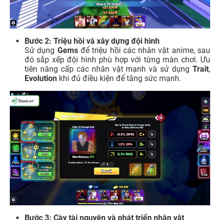
Bước 2: Triệu hồi và xây dựng đội hình
Sử dụng
Gems
để triệu hồi các nhân vật anime, sau
đó sắp xếp đội hình phù hợp với từng màn chơi. Ưu
tiên nâng cấp các nhân vật mạnh và sử dụng
Trait
,
Evolution
khi đủ điều kiện để tăng sức mạnh.
Bước 3: Cày tài nguyên và phát triển nhân vật