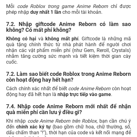
Mỗi
code Roblox trong game Anime Reborn
chỉ được
phép nhập
duy nhất 1 lần
cho mỗi tài khoản.
7.2. Nhập giftcode Anime Reborn có làm sao
không? Có mất phí không?
Không có hại
và
không mất phí
. Giftcode là những mã
quà tặng chính thức từ nhà phát hành để người chơi
nhận các vật phẩm miễn phí (như Gem, Reroll, Crystals)
nhằm tăng cường sức mạnh và tiết kiệm thời gian cày
cuốc.
7.2. Làm sao biết code Roblox trong Anime Reborn
còn hoạt động hay hết hạn?
Cách chính xác nhất để biết
code Anime Reborn
còn hoạt
động hay đã hết hạn là
nhập trực tiếp vào game
.
7.4. Nhập code Anime Reborn mới nhất để nhận
quà miễn phí cần lưu ý điều gì?
Khi nhập
code Anime Reborn trên Roblox
, bạn cần chú ý
đến
chính xác ký tự
(bao gồm chữ hoa, chữ thường, số,
dấu chấm than "!"), thời hạn của code và kết nối mạng để