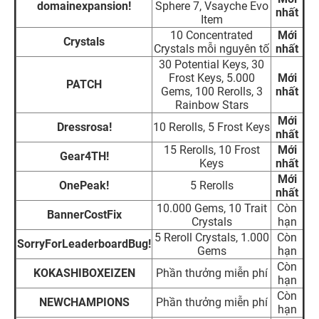
domainexpansion!
Sphere 7, Vsayche Evo
nhất
Item
10 Concentrated
Mới
Crystals
Crystals mỗi nguyên tố
nhất
30 Potential Keys, 30
Frost Keys, 5.000
Mới
PATCH
Gems, 100 Rerolls, 3
nhất
Rainbow Stars
Mới
Dressrosa!
10 Rerolls, 5 Frost Keys
nhất
15 Rerolls, 10 Frost
Mới
Gear4TH!
Keys
nhất
Mới
OnePeak!
5 Rerolls
nhất
10.000 Gems, 10 Trait
Còn
BannerCostFix
Crystals
hạn
5 Reroll Crystals, 1.000
Còn
SorryForLeaderboardBug!
Gems
hạn
Còn
KOKASHIBOXEIZEN
Phần thưởng miễn phí
hạn
Còn
NEWCHAMPIONS
Phần thưởng miễn phí
hạn