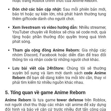
hoặc trang Roblox chính thức của Anime Reborn.
Đón chờ các bản cập nhật:
Sau mỗi phiên bản mới,
bảo trì hoặc sự kiện lớn, nhà phát hành thường tung
thêm giftcode dành cho người chơi.
Xem livestream và video hướng dẫn:
Nhiều streamer,
YouTuber chuyên về Roblox sẽ chia sẻ code mới, quà
tặng hoặc phần thưởng độc quyền trong quá trình
phát sóng.
Tham gia cộng đồng Anime Reborn:
Gia nhập các
nhóm Discord, Facebook hoặc diễn đàn để trao đổi
thông tin và nhận code từ những người chơi khác.
Lưu bài viết của 24hStore:
Chúng tôi sẽ thường
xuyên bổ sung và làm mới danh sách
code Anime
Reborn
để bạn dễ dàng kiểm tra mỗi khi cần, thay vì
phải tìm kiếm từ nhiều nguồn khác nhau.
5. Tổng quan về game Anime Reborn
Anime Reborn
là tựa game
tower defense
trên Roblox,
nơi người chơi thu thập các nhân vật anime để xây dựng
đội hình và bảo vệ căn cứ trước nhiều đợt tấn công của