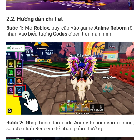
2.2. Hướng dẫn chi tiết
Bước 1:
Mở
Roblox
, truy cập vào game
Anime Reborn
rồi
nhấn vào biểu tượng
Codes
ở bên trái màn hình.
Bước 2:
Nhập hoặc dán code Anime Reborn vào ô trống,
sau đó nhấn Redeem để nhận phần thưởng.