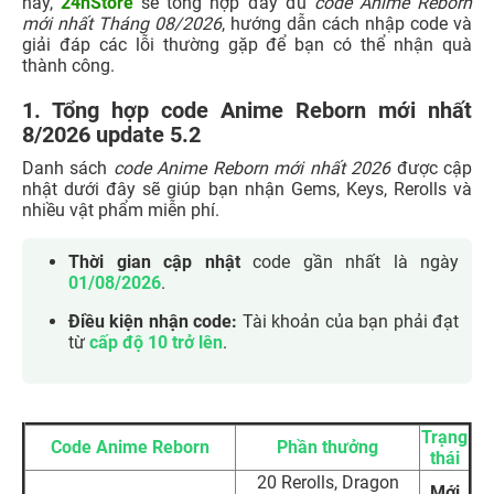
này,
24hStore
sẽ tổng hợp đầy đủ
code Anime Reborn
mới nhất Tháng 08/2026
, hướng dẫn cách nhập code và
giải đáp các lỗi thường gặp để bạn có thể nhận quà
thành công.
1. Tổng hợp code Anime Reborn mới nhất
8/2026 update 5.2
Danh sách
code Anime Reborn mới nhất 2026
được cập
nhật dưới đây sẽ giúp bạn nhận Gems, Keys, Rerolls và
nhiều vật phẩm miễn phí.
Thời gian cập nhật
code gần nhất là ngày
01/08/2026
.
Điều kiện nhận code:
Tài khoản của bạn phải đạt
từ
cấp độ 10 trở lên
.
Trạng
Code Anime Reborn
Phần thưởng
thái
20 Rerolls, Dragon
Mới