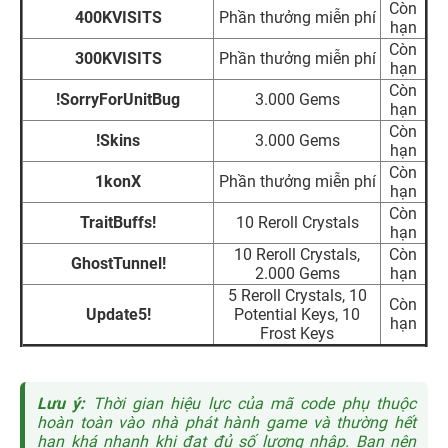
Còn
400KVISITS
Phần thưởng miễn phí
hạn
Còn
300KVISITS
Phần thưởng miễn phí
hạn
Còn
!SorryForUnitBug
3.000 Gems
hạn
Còn
!Skins
3.000 Gems
hạn
Còn
1konX
Phần thưởng miễn phí
hạn
Còn
TraitBuffs!
10 Reroll Crystals
hạn
10 Reroll Crystals,
Còn
GhostTunnel!
2.000 Gems
hạn
5 Reroll Crystals, 10
Còn
Update5!
Potential Keys, 10
hạn
Frost Keys
Lưu ý:
Thời gian hiệu lực của mã code phụ thuộc
hoàn toàn vào nhà phát hành game và thường hết
hạn khá nhanh khi đạt đủ số lượng nhập. Bạn nên