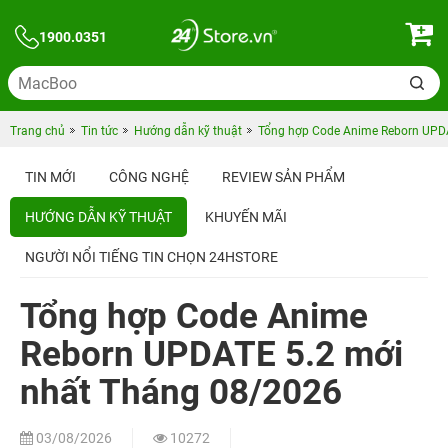
1900.0351
Trang chủ
Tin tức
Hướng dẫn kỹ thuật
Tổng hợp Code Anime Reborn UPD
TIN MỚI
CÔNG NGHỆ
REVIEW SẢN PHẨM
HƯỚNG DẪN KỸ THUẬT
KHUYẾN MÃI
NGƯỜI NỔI TIẾNG TIN CHỌN 24HSTORE
Tổng hợp Code Anime
Reborn UPDATE 5.2 mới
nhất Tháng 08/2026
03/08/2026
10272