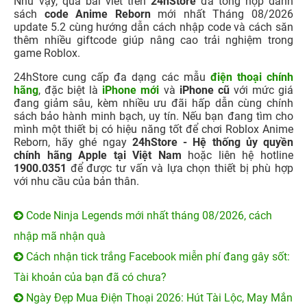
Như vậy, qua bài viết trên
24hStore
đã tổng hợp danh
sách
code Anime Reborn
mới nhất Tháng 08/2026
update 5.2 cùng hướng dẫn cách nhập code và cách săn
thêm nhiều giftcode giúp nâng cao trải nghiệm trong
game Roblox.
24hStore cung cấp đa dạng các mẫu
điện thoại chính
hãng
, đặc biệt là
iPhone mới
và
iPhone cũ
với mức giá
đang giảm sâu, kèm nhiều ưu đãi hấp dẫn cùng chính
sách bảo hành minh bạch, uy tín. Nếu bạn đang tìm cho
mình một thiết bị có hiệu năng tốt để chơi Roblox Anime
Reborn, hãy ghé ngay
24hStore - Hệ thống ủy quyền
chính hãng Apple tại Việt Nam
hoặc liên hệ hotline
1900.0351
để được tư vấn và lựa chọn thiết bị phù hợp
với nhu cầu của bản thân.
Code Ninja Legends mới nhất tháng 08/2026, cách
nhập mã nhận quà
Cách nhận tick trắng Facebook miễn phí đang gây sốt:
Tài khoản của bạn đã có chưa?
Ngày Đẹp Mua Điện Thoại 2026: Hút Tài Lộc, May Mắn