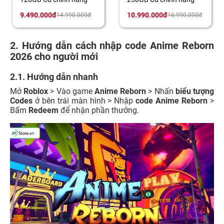
9.490.000đ
10.990.000đ
14.990.000đ
16.990.000đ
2. Hướng dẫn cách nhập code Anime Reborn
2026 cho người mới
2.1. Hướng dẫn nhanh
Mở
Roblox
> Vào game
Anime Reborn
> Nhấn
biểu tượng
Codes
ở bên trái màn hình > Nhập
code Anime Reborn
>
Bấm
Redeem
để nhận phần thưởng.