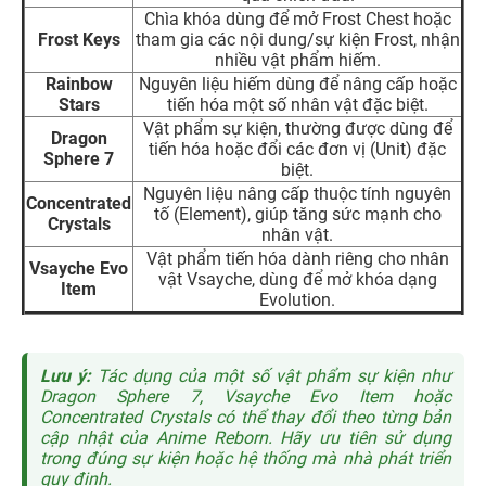
Chìa khóa dùng để mở Frost Chest hoặc
Frost Keys
tham gia các nội dung/sự kiện Frost, nhận
nhiều vật phẩm hiếm.
Rainbow
Nguyên liệu hiếm dùng để nâng cấp hoặc
Stars
tiến hóa một số nhân vật đặc biệt.
Vật phẩm sự kiện, thường được dùng để
Dragon
tiến hóa hoặc đổi các đơn vị (Unit) đặc
Sphere 7
biệt.
Nguyên liệu nâng cấp thuộc tính nguyên
Concentrated
tố (Element), giúp tăng sức mạnh cho
Crystals
nhân vật.
Vật phẩm tiến hóa dành riêng cho nhân
Vsayche Evo
vật
Vsayche
, dùng để mở khóa dạng
Item
Evolution.
Lưu ý:
Tác dụng của một số vật phẩm sự kiện như
Dragon Sphere 7, Vsayche Evo Item hoặc
Concentrated Crystals có thể thay đổi theo từng bản
cập nhật của Anime Reborn. Hãy ưu tiên sử dụng
trong đúng sự kiện hoặc hệ thống mà nhà phát triển
quy định.