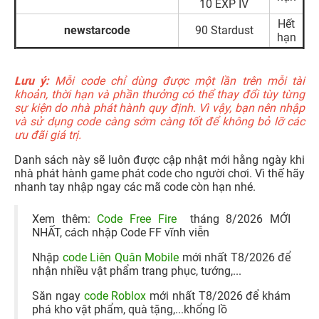
10 EXP IV
Hết
newstarcode
90 Stardust
hạn
Lưu ý:
Mỗi code chỉ dùng được một lần trên mỗi tài
khoản, thời hạn và phần thưởng có thể thay đổi tùy từng
sự kiện do nhà phát hành quy định. Vì vậy, bạn nên nhập
và sử dụng code càng sớm càng tốt để không bỏ lỡ các
ưu đãi giá trị.
Danh sách này sẽ luôn được cập nhật mới hằng ngày khi
nhà phát hành game phát code cho người chơi. Vì thế hãy
nhanh tay nhập ngay các mã code còn hạn nhé.
Xem thêm:
Code Free Fire
tháng 8/2026 MỚI
NHẤT, cách nhập Code FF vĩnh viễn
Nhập
code Liên Quân Mobile
mới nhất T8/2026 để
nhận nhiều vật phẩm trang phục, tướng,...
Săn ngay
code Roblox
mới nhất T8/2026 để khám
phá kho vật phẩm, quà tặng,...khổng lồ