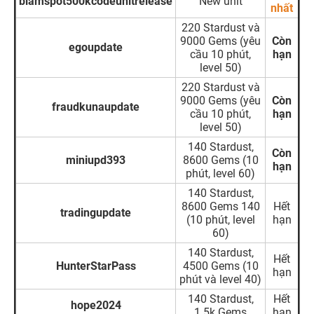
blamspot500kcodeunitrelease
New unit
nhất
220 Stardust và
9000 Gems (yêu
Còn
egoupdate
cầu 10 phút,
hạn
level 50)
220 Stardust và
9000 Gems (yêu
Còn
fraudkunaupdate
cầu 10 phút,
hạn
level 50)
140 Stardust,
Còn
miniupd393
8600 Gems (10
hạn
phút, level 60)
140 Stardust,
8600 Gems 140
Hết
tradingupdate
(10 phút, level
hạn
60)
140 Stardust,
Hết
HunterStarPass
4500 Gems (10
hạn
phút và level 40)
140 Stardust,
Hết
hope2024
1.5k Gems
hạn