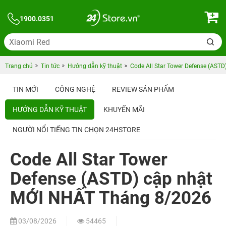
1900.0351
Trang chủ
Tin tức
Hướng dẫn kỹ thuật
Code All Star Tower Defense (AST
TIN MỚI
CÔNG NGHỆ
REVIEW SẢN PHẨM
HƯỚNG DẪN KỸ THUẬT
KHUYẾN MÃI
NGƯỜI NỔI TIẾNG TIN CHỌN 24HSTORE
Code All Star Tower
Defense (ASTD) cập nhật
MỚI NHẤT Tháng 8/2026
03/08/2026
54465