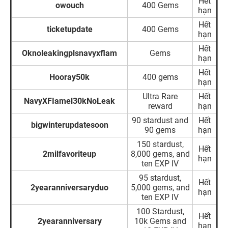
Hết
owouch
400 Gems
hạn
Hết
ticketupdate
400 Gems
hạn
Hết
Oknoleakingplsnavyxflam
Gems
hạn
Hết
Hooray50k
400 gems
hạn
Ultra Rare
Hết
NavyXFIamel30kNoLeak
reward
hạn
90 stardust and
Hết
bigwinterupdatesoon
90 gems
hạn
150 stardust,
Hết
2milfavoriteup
8,000 gems, and
hạn
ten EXP IV
95 stardust,
Hết
2yearanniversaryduo
5,000 gems, and
hạn
ten EXP IV
100 Stardust,
Hết
2yearanniversary
10k Gems and
hạn