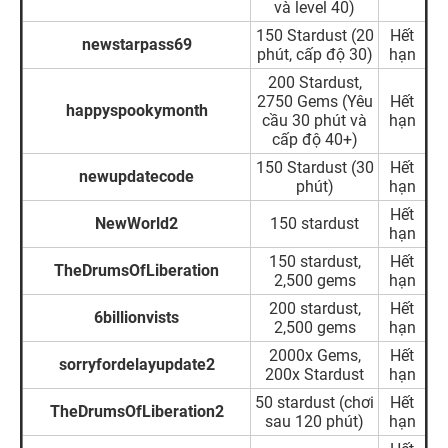
và level 40)
150 Stardust (20
Hết
newstarpass69
phút, cấp độ 30)
hạn
200 Stardust,
2750 Gems (Yêu
Hết
happyspookymonth
cầu 30 phút và
hạn
cấp độ 40+)
150 Stardust (30
Hết
newupdatecode
phút)
hạn
Hết
NewWorld2
150 stardust
hạn
150 stardust,
Hết
TheDrumsOfLiberation
2,500 gems
hạn
200 stardust,
Hết
6billionvists
2,500 gems
hạn
2000x Gems,
Hết
sorryfordelayupdate2
200x Stardust
hạn
50 stardust (chơi
Hết
TheDrumsOfLiberation2
sau 120 phút)
hạn