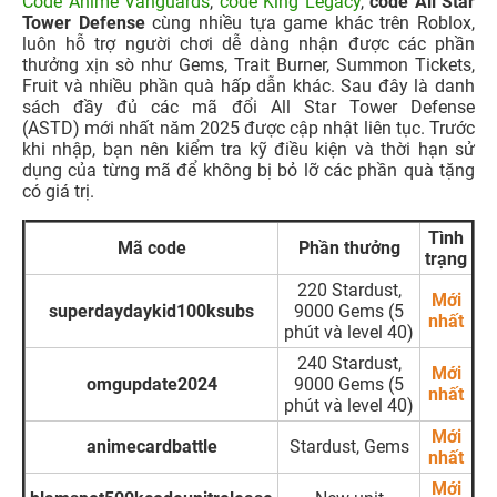
Code Anime Vanguards
,
code King Legacy
,
code All Star
Tower Defense
cùng nhiều tựa game khác trên Roblox,
luôn hỗ trợ người chơi dễ dàng nhận được các phần
thưởng xịn sò như Gems, Trait Burner, Summon Tickets,
Fruit và nhiều phần quà hấp dẫn khác. Sau đây là danh
sách đầy đủ các mã đổi All Star Tower Defense
(ASTD) mới nhất năm 2025 được cập nhật liên tục. Trước
khi nhập, bạn nên kiểm tra kỹ điều kiện và thời hạn sử
dụng của từng mã để không bị bỏ lỡ các phần quà tặng
có giá trị.
Tình
Mã code
Phần thưởng
trạng
220 Stardust,
Mới
superdaydaykid100ksubs
9000 Gems (5
nhất
phút và level 40)
240 Stardust,
Mới
omgupdate2024
9000 Gems (5
nhất
phút và level 40)
Mới
animecardbattle
Stardust, Gems
nhất
Mới