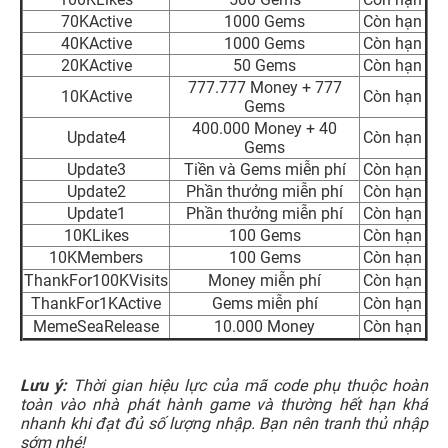
70KActive
1000 Gems
Còn hạn
40KActive
1000 Gems
Còn hạn
20KActive
50 Gems
Còn hạn
777.777 Money + 777
10KActive
Còn hạn
Gems
400.000 Money + 40
Update4
Còn hạn
Gems
Update3
Tiền và Gems miễn phí
Còn hạn
Update2
Phần thưởng miễn phí
Còn hạn
Update1
Phần thưởng miễn phí
Còn hạn
10KLikes
100 Gems
Còn hạn
10KMembers
100 Gems
Còn hạn
ThankFor100KVisits
Money miễn phí
Còn hạn
ThankFor1KActive
Gems miễn phí
Còn hạn
MemeSeaRelease
10.000 Money
Còn hạn
Lưu ý:
Thời gian hiệu lực của mã code phụ thuộc hoàn
toàn vào nhà phát hành game và thường hết hạn khá
nhanh khi đạt đủ số lượng nhập. Bạn nên tranh thủ nhập
sớm nhé!