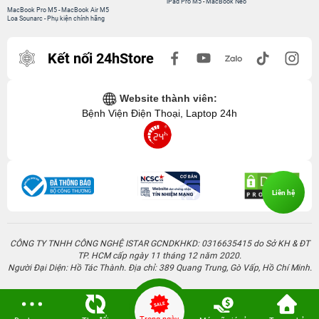
iPad Pro M5
-
MacBook Neo
MacBook Pro M5
-
MacBook Air M5
Loa Sounarc
-
Phụ kiện chính hãng
Kết nối 24hStore
Website thành viên:
Bệnh Viện Điện Thoại, Laptop 24h
Liên hệ
CÔNG TY TNHH CÔNG NGHỆ ISTAR GCNDKHKD: 0316635415 do Sở KH & ĐT
TP. HCM cấp ngày 11 tháng 12 năm 2020.
Người Đại Diện: Hồ Tác Thành. Địa chỉ: 389 Quang Trung, Gò Vấp, Hồ Chí Minh.