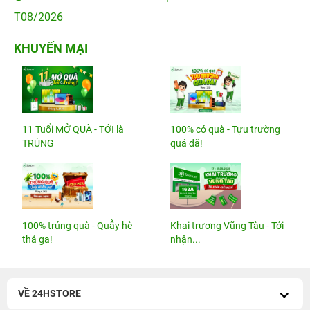
T08/2026
KHUYẾN MẠI
11 Tuổi MỞ QUÀ - TỚI là
100% có quà - Tựu trường
TRÚNG
quá đã!
100% trúng quà - Quẫy hè
Khai trương Vũng Tàu - Tới
thả ga!
nhận...
VỀ 24HSTORE