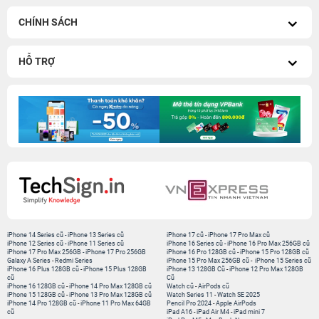
CHÍNH SÁCH
HỖ TRỢ
iPhone 14 Series cũ
-
iPhone 13 Series cũ
iPhone 17 cũ
-
iPhone 17 Pro Max cũ
iPhone 12 Series cũ
-
iPhone 11 Series cũ
iPhone 16 Series cũ
-
iPhone 16 Pro Max 256GB cũ
iPhone 17 Pro Max 256GB
-
iPhone 17 Pro 256GB
iPhone 16 Pro 128GB cũ
-
iPhone 15 Pro 128GB cũ
Galaxy A Series
-
Redmi Series
iPhone 15 Pro Max 256GB cũ
-
iPhone 15 Series cũ
iPhone 16 Plus 128GB cũ
-
iPhone 15 Plus 128GB
iPhone 13 128GB Cũ
-
iPhone 12 Pro Max 128GB
cũ
Cũ
iPhone 16 128GB cũ
-
iPhone 14 Pro Max 128GB cũ
Watch cũ
-
AirPods cũ
iPhone 15 128GB cũ
-
iPhone 13 Pro Max 128GB cũ
Watch Series 11
-
Watch SE 2025
iPhone 14 Pro 128GB cũ
-
iPhone 11 Pro Max 64GB
Pencil Pro 2024
-
Apple AirPods
cũ
iPad A16
-
iPad Air M4
-
iPad mini 7