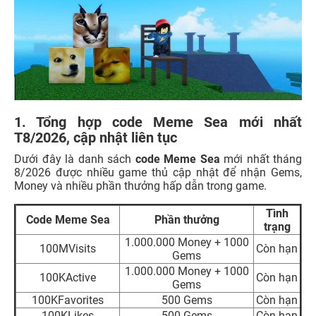
1. Tổng hợp code Meme Sea mới nhất
T8/2026, cập nhật liên tục
Dưới đây là danh sách
code Meme Sea
mới nhất tháng
8/2026 được nhiều game thủ cập nhật để nhận Gems,
Money và nhiều phần thưởng hấp dẫn trong game.
Tình
Code Meme Sea
Phần thưởng
trạng
1.000.000 Money + 1000
100MVisits
Còn hạn
Gems
1.000.000 Money + 1000
100KActive
Còn hạn
Gems
100KFavorites
500 Gems
Còn hạn
100KLikes
500 Gems
Còn hạn