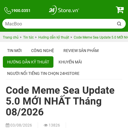
1900.0351
Trang chủ
Tin tức
Hướng dẫn kỹ thuật
Code Meme Sea Update 5.0 MỚI N
TIN MỚI
CÔNG NGHỆ
REVIEW SẢN PHẨM
HƯỚNG DẪN KỸ THUẬT
KHUYẾN MÃI
NGƯỜI NỔI TIẾNG TIN CHỌN 24HSTORE
Code Meme Sea Update
5.0 MỚI NHẤT Tháng
08/2026
03/08/2026
13826