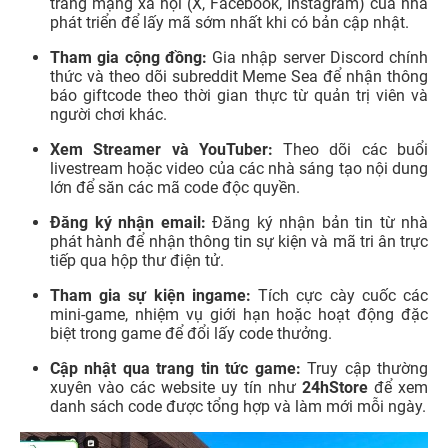
trang mạng xã hội (X, Facebook, Instagram) của nhà
phát triển để lấy mã sớm nhất khi có bản cập nhật.
Tham gia cộng đồng:
Gia nhập server Discord chính
thức và theo dõi subreddit Meme Sea để nhận thông
báo giftcode theo thời gian thực từ quản trị viên và
người chơi khác.
Xem Streamer và YouTuber:
Theo dõi các buổi
livestream hoặc video của các nhà sáng tạo nội dung
lớn để săn các mã code độc quyền.
Đăng ký nhận email:
Đăng ký nhận bản tin từ nhà
phát hành để nhận thông tin sự kiện và mã tri ân trực
tiếp qua hộp thư điện tử.
Tham gia sự kiện ingame:
Tích cực cày cuốc các
mini-game, nhiệm vụ giới hạn hoặc hoạt động đặc
biệt trong game để đổi lấy code thưởng.
Cập nhật qua trang tin tức game:
Truy cập thường
xuyên vào các website uy tín như
24hStore
để xem
danh sách code được tổng hợp và làm mới mỗi ngày.