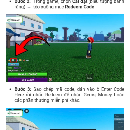
Bước 2:
Trong game, chọn
Cài đặt
(biểu tượng bánh
răng) → kéo xuống mục
Redeem Code
Bước 3:
Sao chép mã code, dán vào ô Enter Code
Here rồi nhấn Redeem để nhận Gems, Money hoặc
các phần thưởng miễn phí khác.