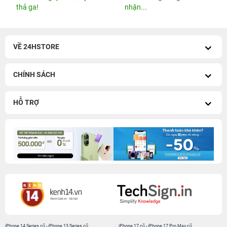
thả ga!
nhận...
VỀ 24HSTORE
CHÍNH SÁCH
HỖ TRỢ
iPhone 14 Series cũ
-
iPhone 13 Series cũ
iPhone 17 cũ
-
iPhone 17 Pro Max cũ