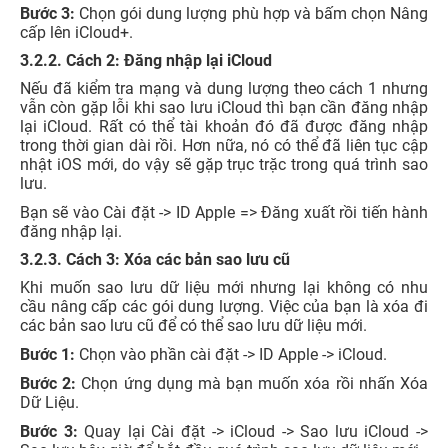
Bước 3:
Chọn gói dung lượng phù hợp và bấm chọn Nâng
cấp lên iCloud+.
3.2.2. Cách 2: Đăng nhập lại iCloud
Nếu đã kiểm tra mạng và dung lượng theo cách 1 nhưng
vẫn còn gặp lỗi khi sao lưu iCloud thì bạn cần đăng nhập
lại iCloud. Rất có thể tài khoản đó đã được đăng nhập
trong thời gian dài rồi. Hơn nữa, nó có thể đã liên tục cập
nhật iOS mới, do vậy sẽ gặp trục trặc trong quá trình sao
lưu.
Bạn sẽ vào Cài đặt -> ID Apple => Đăng xuất rồi tiến hành
đăng nhập lại.
3.2.3. Cách 3: Xóa các bản sao lưu cũ
Khi muốn sao lưu dữ liệu mới nhưng lại không có nhu
cầu nâng cấp các gói dung lượng. Việc của bạn là xóa đi
các bản sao lưu cũ để có thể sao lưu dữ liệu mới.
Bước 1:
Chọn vào phần cài đặt -> ID Apple -> iCloud.
Bước 2:
Chọn ứng dụng mà bạn muốn xóa rồi nhấn Xóa
Dữ Liệu.
Bước 3:
Quay lại Cài đặt -> iCloud -> Sao lưu iCloud ->