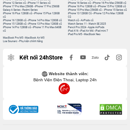
iPhone 12 Series cũ
-
iPhone 11 Series cũ
iPhone 16 Series cũ
-
iPhone 16 Pro Max 256GB cũ
iPhone 17 Pro Max 256GB
-
iPhone 17 Pro 256GB
iPhone 16 Pro 128GB cũ
-
iPhone 15 Pro 128GB cũ
Galaxy A Series
-
Redmi Series
iPhone 15 Pro Max 256GB cũ
-
iPhone 15 Series cũ
iPhone 16 Plus 128GB cũ
-
iPhone 15 Plus 128GB
iPhone 13 128GB Cũ
-
iPhone 12 Pro Max 128GB
cũ
Cũ
iPhone 16 128GB cũ
-
iPhone 14 Pro Max 128GB cũ
Watch cũ
-
AirPods cũ
iPhone 15 128GB cũ
-
iPhone 13 Pro Max 128GB cũ
Watch Series 11
-
Watch SE 2025
iPhone 14 Pro 128GB cũ
-
iPhone 11 Pro Max 64GB
Pencil Pro 2024
-
Apple AirPods
cũ
iPad A16
-
iPad Air M4
-
iPad mini 7
iPad Pro M5
-
MacBook Neo
MacBook Pro M5
-
MacBook Air M5
Loa Sounarc
-
Phụ kiện chính hãng
Kết nối 24hStore
Website thành viên:
Bệnh Viện Điện Thoại, Laptop 24h