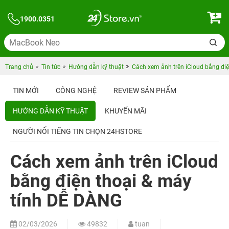
1900.0351
Trang chủ
Tin tức
Hướng dẫn kỹ thuật
Cách xem ảnh trên iCloud bằng đi
TIN MỚI
CÔNG NGHỆ
REVIEW SẢN PHẨM
HƯỚNG DẪN KỸ THUẬT
KHUYẾN MÃI
NGƯỜI NỔI TIẾNG TIN CHỌN 24HSTORE
Cách xem ảnh trên iCloud
bằng điện thoại & máy
tính DỄ DÀNG
02/03/2026
49832
tuan