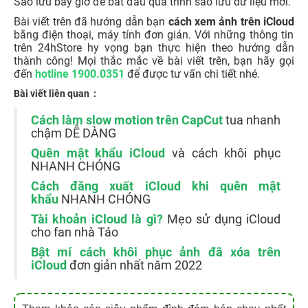
Sao lưu bây giờ để bắt đầu quá trình sao lưu dữ liệu mới.
Bài viết trên đã hướng dẫn bạn
cách xem ảnh trên iCloud
bằng điện thoại, máy tính đơn giản. Với những thông tin
trên 24hStore hy vọng bạn thực hiện theo hướng dẫn
thành công! Mọi thắc mắc về bài viết trên, bạn hãy gọi
đến
hotline 1900.0351
để được tư vấn chi tiết nhé.
Bài viết liên quan :
Cách làm slow motion trên CapCut
tua nhanh
chậm DỄ DÀNG
Quên mật khẩu iCloud
và cách khôi phục
NHANH CHÓNG
Cách đăng xuất iCloud khi quên mật
khẩu
NHANH CHÓNG
Tài khoản iCloud là gì?
Mẹo sử dụng iCloud
cho fan nhà Táo
Bật mí cách khôi phục ảnh đã xóa trên
iCloud
đơn giản nhất năm 2022