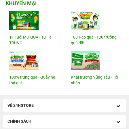
KHUYẾN MẠI
11 Tuổi MỞ QUÀ - TỚI là
100% có quà - Tựu trường
TRÚNG
quá đã!
100% trúng quà - Quẫy hè
Khai trương Vũng Tàu - Tới
thả ga!
nhận...
VỀ 24HSTORE
CHÍNH SÁCH