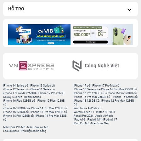
HỖ TRỢ
iPhone 14 Series cũ
-
iPhone 13 Series cũ
iPhone 17 cũ
-
iPhone 17 Pro Max cũ
iPhone 12 Series cũ
-
iPhone 11 Series cũ
iPhone 16 Series cũ
-
iPhone 16 Pro Max 256GB cũ
iPhone 17 Pro Max 256GB
-
iPhone 17 Pro 256GB
iPhone 16 Pro 128GB cũ
-
iPhone 15 Pro 128GB cũ
Galaxy A Series
-
Redmi Series
iPhone 15 Pro Max 256GB cũ
-
iPhone 15 Series cũ
iPhone 16 Plus 128GB cũ
-
iPhone 15 Plus 128GB
iPhone 13 128GB Cũ
-
iPhone 12 Pro Max 128GB
cũ
Cũ
iPhone 16 128GB cũ
-
iPhone 14 Pro Max 128GB cũ
Watch cũ
-
AirPods cũ
iPhone 15 128GB cũ
-
iPhone 13 Pro Max 128GB cũ
Watch Series 11
-
Watch SE 2025
iPhone 14 Pro 128GB cũ
-
iPhone 11 Pro Max 64GB
Pencil Pro 2024
-
Apple AirPods
cũ
iPad A16
-
iPad Air M4
-
iPad mini 7
iPad Pro M5
-
MacBook Neo
MacBook Pro M5
-
MacBook Air M5
Loa Sounarc
-
Phụ kiện chính hãng