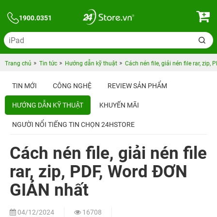
1900.0351
Trang chủ
Tin tức
Hướng dẫn kỹ thuật
Cách nén file, giải nén file rar, zi
TIN MỚI
CÔNG NGHỆ
REVIEW SẢN PHẨM
HƯỚNG DẪN KỸ THUẬT
KHUYẾN MÃI
NGƯỜI NỔI TIẾNG TIN CHỌN 24HSTORE
Cách nén file, giải nén file
rar, zip, PDF, Word ĐƠN
GIẢN nhất
04/12/2024
16708