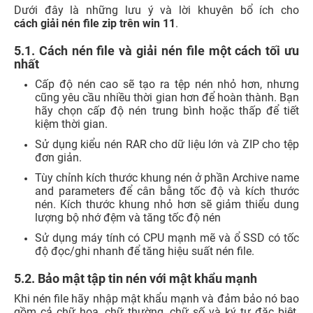
Dưới đây là những lưu ý và lời khuyên bổ ích cho
cách giải nén file zip trên win 11
.
5.1. Cách nén file và giải nén file một cách tối ưu
nhất
Cấp độ nén cao sẽ tạo ra tệp nén nhỏ hơn, nhưng
cũng yêu cầu nhiều thời gian hơn để hoàn thành. Bạn
hãy chọn cấp độ nén trung bình hoặc thấp để tiết
kiệm thời gian.
Sử dụng kiểu nén RAR cho dữ liệu lớn và ZIP cho tệp
đơn giản.
Tùy chỉnh kích thước khung nén ở phần Archive name
and parameters để cân bằng tốc độ và kích thước
nén. Kích thước khung nhỏ hơn sẽ giảm thiểu dung
lượng bộ nhớ đệm và tăng tốc độ nén
Sử dụng máy tính có CPU mạnh mẽ và ổ SSD có tốc
độ đọc/ghi nhanh để tăng hiệu suất nén file.
5.2. Bảo mật tập tin nén với mật khẩu mạnh
Khi nén file hãy nhập mật khẩu mạnh và đảm bảo nó bao
gồm cả chữ hoa, chữ thường, chữ số và ký tự đặc biệt.