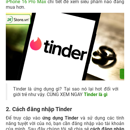
iPhone 16 Pro Max
chi tiết để xem siêu phẩm nào đáng
mua hơn
.
Tinder là ứng dụng gì? Tại sao nó lại hot đối với
giới trẻ như vậy. CÙNG XEM NGAY
Tinder là gì
2. Cách đăng nhập Tinder
Để truy cập vào
ứng dụng Tinder
và sử dụng các tính
năng tuyệt vời của nó, bạn cần đăng nhập vào tài khoản
của mình. Sau đây chúng tôi sẽ chia sẻ
cách đăng nhập