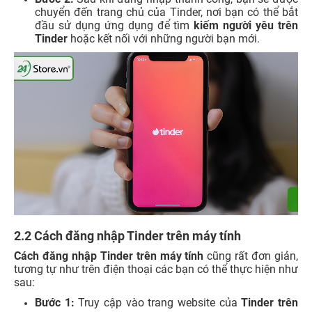
chuyển đến trang chủ của Tinder, nơi bạn có thể bắt
đầu sử dụng ứng dụng để tìm
kiếm người yêu trên
Tinder
hoặc kết nối với những người bạn mới.
2.2 Cách đăng nhập Tinder trên máy tính
Cách đăng nhập Tinder trên máy tính
cũng rất đơn giản,
tương tự như trên điện thoại các bạn có thể thực hiện như
sau:
Bước 1:
Truy cập vào trang website của
Tinder trên