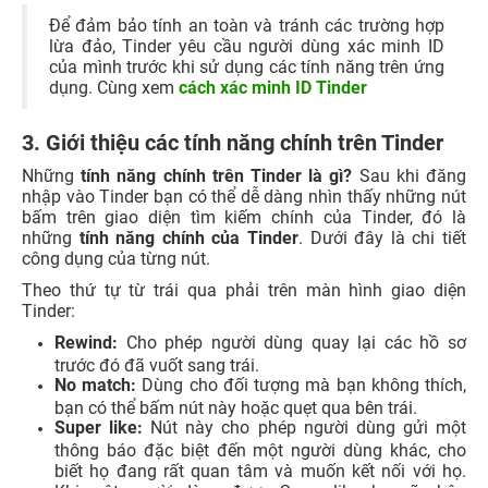
Để đảm bảo tính an toàn và tránh các trường hợp
lừa đảo, Tinder yêu cầu người dùng xác minh ID
của mình trước khi sử dụng các tính năng trên ứng
dụng. Cùng xem
cách xác minh ID Tinder
3. Giới thiệu các tính năng chính trên Tinder
Những
tính năng chính trên Tinder là gì?
Sau khi đăng
nhập vào Tinder bạn có thể dễ dàng nhìn thấy những nút
bấm trên giao diện tìm kiếm chính của Tinder, đó là
những
tính năng chính của Tinder
. Dưới đây là chi tiết
công dụng của từng nút.
Theo thứ tự từ trái qua phải trên màn hình giao diện
Tinder:
Rewind:
Cho phép người dùng quay lại các hồ sơ
trước đó đã vuốt sang trái.
No match:
Dùng cho đối tượng mà bạn không thích,
bạn có thể bấm nút này hoặc quẹt qua bên trái.
Super like:
Nút này cho phép người dùng gửi một
thông báo đặc biệt đến một người dùng khác, cho
biết họ đang rất quan tâm và muốn kết nối với họ.