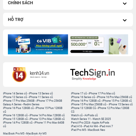
CHÍNH SÁCH
HỖ TRỢ
iPhone 14 Series cũ
-
iPhone 13 Series cũ
iPhone 17 cũ
-
iPhone 17 Pro Max cũ
iPhone 12 Series cũ
-
iPhone 11 Series cũ
iPhone 16 Series cũ
-
iPhone 16 Pro Max 256GB cũ
iPhone 17 Pro Max 256GB
-
iPhone 17 Pro 256GB
iPhone 16 Pro 128GB cũ
-
iPhone 15 Pro 128GB cũ
Galaxy A Series
-
Redmi Series
iPhone 15 Pro Max 256GB cũ
-
iPhone 15 Series cũ
iPhone 16 Plus 128GB cũ
-
iPhone 15 Plus 128GB
iPhone 13 128GB Cũ
-
iPhone 12 Pro Max 128GB
cũ
Cũ
iPhone 16 128GB cũ
-
iPhone 14 Pro Max 128GB cũ
Watch cũ
-
AirPods cũ
iPhone 15 128GB cũ
-
iPhone 13 Pro Max 128GB cũ
Watch Series 11
-
Watch SE 2025
iPhone 14 Pro 128GB cũ
-
iPhone 11 Pro Max 64GB
Pencil Pro 2024
-
Apple AirPods
cũ
iPad A16
-
iPad Air M4
-
iPad mini 7
iPad Pro M5
-
MacBook Neo
MacBook Pro M5
-
MacBook Air M5