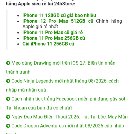
hãng Apple siêu rẻ tại 24hStore:
iPhone 11 128GB cũ giá bao nhiêu
iPhone 12 Pro Max 512GB cũ
Chính hãng
Apple giá rẻ nhất
iPhone 11 Pro Max cũ giá rẻ
iPhone 11 Pro Max 256GB cũ
Giá iPhone 11 256GB cũ
Mẹo dùng Drawing mới trên iOS 27: Biến tin nhắn
thành tranh
Code Ninja Legends mới nhất tháng 08/2026, cách
nhập mã nhận quà
Cách nhận tick trắng Facebook miễn phí đang gây sốt:
Tài khoản của bạn đã có chưa?
Ngày Đẹp Mua Điện Thoại 2026: Hút Tài Lộc, May Mắn
Code Dragon Adventures mới nhất 08/2026 cập nhập