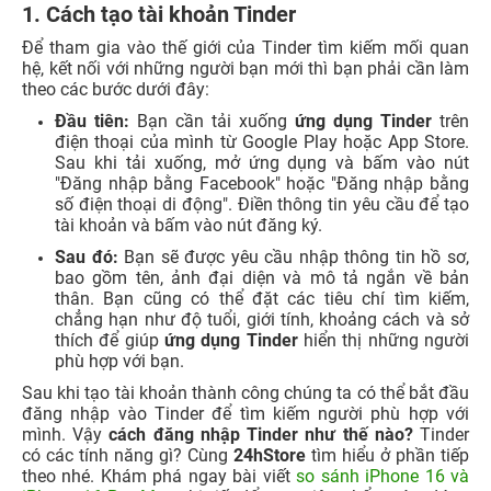
1. Cách tạo tài khoản Tinder
Để tham gia vào thế giới của Tinder tìm kiếm mối quan
hệ, kết nối với những người bạn mới thì bạn phải cần làm
theo các bước dưới đây:
Đầu tiên:
Bạn cần tải xuống
ứng dụng Tinder
trên
điện thoại của mình từ Google Play hoặc App Store.
Sau khi tải xuống, mở ứng dụng và bấm vào nút
"Đăng nhập bằng Facebook" hoặc "Đăng nhập bằng
số điện thoại di động". Điền thông tin yêu cầu để tạo
tài khoản và bấm vào nút đăng ký.
Sau đó:
Bạn sẽ được yêu cầu nhập thông tin hồ sơ,
bao gồm tên, ảnh đại diện và mô tả ngắn về bản
thân. Bạn cũng có thể đặt các tiêu chí tìm kiếm,
chẳng hạn như độ tuổi, giới tính, khoảng cách và sở
thích để giúp
ứng dụng Tinder
hiển thị những người
phù hợp với bạn.
Sau khi tạo tài khoản thành công chúng ta có thể bắt đầu
đăng nhập vào Tinder để tìm kiếm người phù hợp với
mình. Vậy
cách đăng nhập Tinder như thế nào?
Tinder
có các tính năng gì? Cùng
24hStore
tìm hiểu ở phần tiếp
theo nhé. Khám phá ngay bài viết
so sánh iPhone 16 và