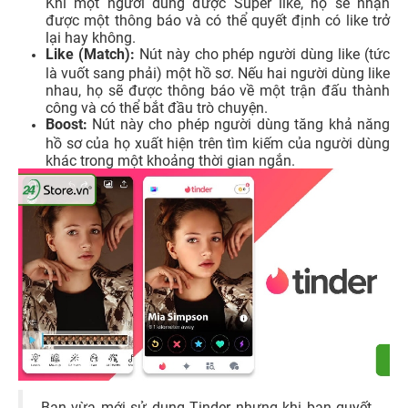
Khi một người dùng được Super like, họ sẽ nhận
được một thông báo và có thể quyết định có like trở
lại hay không.
Like (Match):
Nút này cho phép người dùng like (tức
là vuốt sang phải) một hồ sơ. Nếu hai người dùng like
nhau, họ sẽ được thông báo về một trận đấu thành
công và có thể bắt đầu trò chuyện.
Boost:
Nút này cho phép người dùng tăng khả năng
hồ sơ của họ xuất hiện trên tìm kiếm của người dùng
khác trong một khoảng thời gian ngắn.
Bạn vừa mới sử dụng Tinder nhưng khi bạn quyết