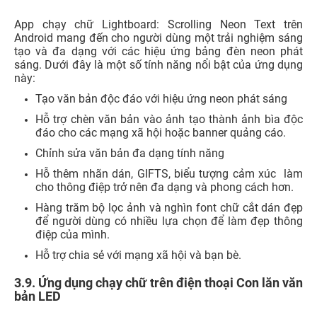
người dùng một cách sáng tạo và hiệu quả để trình bày
thông điệp bằng cách chạy chữ trên màn hình điện thoại
dưới dạng bảng LED. Dưới đây là một số tính năng nổi
bật của ứng dụng này:
Thiết kế văn bản cuộn với nhiều biểu tượng cảm xúc
độc đáo bao gồm sử dụng biểu tượng cảm xúc để
làm cho thông điệp trở nên phong phú và thú vị.
Điều chỉnh tốc độ chạy chữ giúp hiển thị thông điệp
theo tốc độ ưa thích và phù hợp với môi trường.
Hỗ trợ chế độ phát màn hình LED chạy chữ toàn màn
hình.
Hỗ trợ thay đổi màu nền, màu văn bản theo ý muốn,
tạo sự tương phản và phong cách cho thông điệp.
Có lịch sử tạo văn bản LED giúp người dùng dễ dàng
truy cập và sử dụng lại chúng.
Cho phép chia sẻ mẫu màn hình LED với bạn bè.
4. Lưu ý khi dùng ứng dụng tạo dòng chạy
trên màn hình