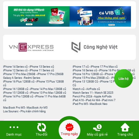
Liên hệ
Trong ngày
Danh mục
Thu-đổi
Máy cũ giá rẻ
Trang chủ