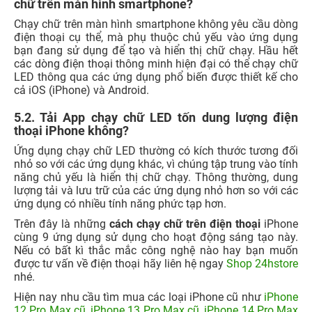
11 Tuổi MỞ QUÀ - TỚI là
100% có quà - Tựu trường
TRÚNG
quá đã!
100% trúng quà - Quẫy hè
Khai trương Vũng Tàu - Tới
thả ga!
nhận...
VỀ 24HSTORE
CHÍNH SÁCH
HỖ TRỢ