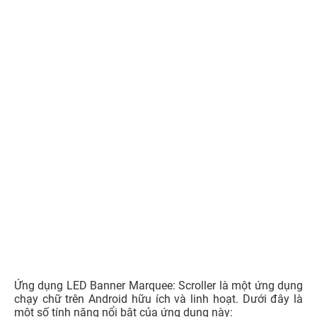
Hiệu ứng chớp mắt độc đáo để tạo điểm nhấn và thu
hút sự chú ý.
Tích hợp nhiều nhạc nền phong cách khác nhau để
kèm theo thông điệp trên màn hình LED.
Nhiều mẫu màn hình LED đã thiết kế sẵn, giúp người
dùng dễ dàng lựa chọn và tạo thông điệp thú vị.
Đa dạng phông chữ để người dùng có thể lựa chọn
và tùy chỉnh theo sở thích cá nhân.
Giao diện đơn giản dễ dùng giúp người dùng tùy
chỉnh thông điệp một cách nhanh chóng.
Tùy chỉnh màu nền, văn bản linh hoạt mang lại sự
linh hoạt và sáng tạo.
Hỗ trợ điều chỉnh hướng đọc và tốc độ cuộn của văn
bản giúp người dùng tùy chỉnh thông điệp một cách
linh hoạt.
3.8. Ứng dụng chạy chữ trên điện thoại Lightboard:
Scrolling Neon Text