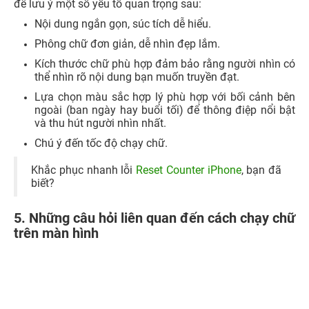
5.1. Những dòng điện thoại nào thích hợp để chạy
chữ trên màn hình smartphone?
Chạy chữ trên màn hình smartphone không yêu cầu dòng
điện thoại cụ thể, mà phụ thuộc chủ yếu vào ứng dụng
bạn đang sử dụng để tạo và hiển thị chữ chạy. Hầu hết
các dòng điện thoại thông minh hiện đại có thể chạy chữ
LED thông qua các ứng dụng phổ biến được thiết kế cho
cả iOS (iPhone) và Android.
5.2. Tải App chạy chữ LED tốn dung lượng điện
thoại iPhone không?
Ứng dụng chạy chữ LED thường có kích thước tương đối
nhỏ so với các ứng dụng khác, vì chúng tập trung vào tính
năng chủ yếu là hiển thị chữ chạy. Thông thường, dung
lượng tải và lưu trữ của các ứng dụng nhỏ hơn so với các
ứng dụng có nhiều tính năng phức tạp hơn.
Trên đây là những
cách chạy chữ trên điện thoại
iPhone
cùng 9 ứng dụng sử dụng cho hoạt động sáng tạo này.
Nếu có bất kì thắc mắc công nghệ nào hay bạn muốn
được tư vấn về điện thoại hãy liên hệ ngay
Shop 24hstore
nhé.