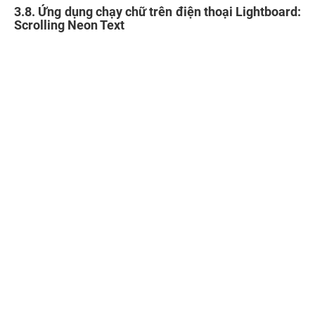
cho thông điệp trở nên đa dạng và phong cách hơn.
Hàng trăm bộ lọc ảnh và nghìn font chữ cắt dán đẹp
để người dùng có nhiều lựa chọn để làm đẹp thông
điệp của mình.
Hỗ trợ chia sẻ với mạng xã hội và bạn bè.
3.9. Ứng dụng chạy chữ trên điện thoại Con lăn văn
bản LED
Ứng dụng chạy chữ - Con lăn văn bản LED mang đến cho