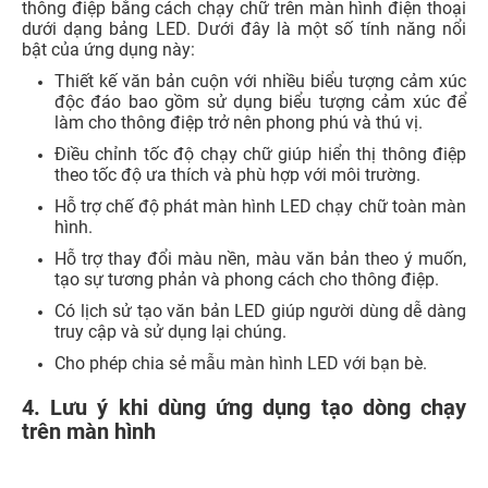
concert, bar, hoặc nơi yêu cầu không làm ồn, quan trọng
để lưu ý một số yếu tố quan trọng sau:
Nội dung ngắn gọn, súc tích dễ hiểu.
Phông chữ đơn giản, dễ nhìn đẹp lắm.
Kích thước chữ phù hợp đảm bảo rằng người nhìn có
thể nhìn rõ nội dung bạn muốn truyền đạt.
Lựa chọn màu sắc hợp lý phù hợp với bối cảnh bên
ngoài (ban ngày hay buổi tối) để thông điệp nổi bật
và thu hút người nhìn nhất.
Chú ý đến tốc độ chạy chữ.
Khắc phục nhanh lỗi
Reset Counter iPhone
, bạn đã
biết?
5. Những câu hỏi liên quan đến cách chạy chữ
trên màn hình