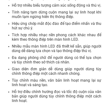
App chạy chữ Lightboard: Scrolling Neon Text trên
Android mang đến cho người dùng một trải nghiệm sáng
tạo và đa dạng với các hiệu ứng bảng đèn neon phát
sáng. Dưới đây là một số tính năng nổi bật của ứng dụng
này:
Tạo văn bản độc đáo với hiệu ứng neon phát sáng
Hỗ trợ chèn văn bản vào ảnh tạo thành ảnh bìa độc
đáo cho các mạng xã hội hoặc banner quảng cáo.
Chỉnh sửa văn bản đa dạng tính năng
Hỗ thêm nhãn dán, GIFTS, biểu tượng cảm xúc làm