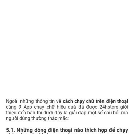
Hiện nay nhu cầu tìm mua các loại iPhone cũ như
iPhone
12 Pro Max cũ
,
iPhone 13 Pro Max cũ
,
iPhone 14 Pro Max
cũ
rất cao, do máy cũ có hiệu năng không khác gì máy
mới nhưng chi phí nhẹ ví hơn rất nhiều. Hãy liên hệ ngay
với
24hStore
để sở hữu ngay những chiếc iPhone cũ chất
lượng nhé!
Code Ninja Legends mới nhất tháng 08/2026, cách
nhập mã nhận quà
Cách nhận tick trắng Facebook miễn phí đang gây sốt:
Tài khoản của bạn đã có chưa?
Ngày Đẹp Mua Điện Thoại 2026: Hút Tài Lộc, May Mắn
Code Dragon Adventures mới nhất 08/2026 cập nhập
liên tục
Full code Anime Defenders update 9 mới nhất
T08/2026
KHUYẾN MẠI