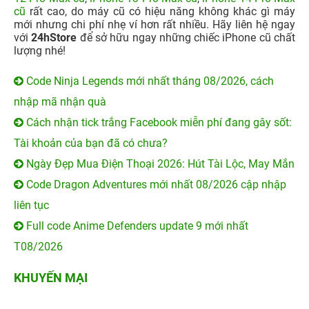
iPhone 14 Series cũ
-
iPhone 13 Series cũ
iPhone 17 cũ
-
iPhone 17 Pro Max cũ
iPhone 12 Series cũ
-
iPhone 11 Series cũ
iPhone 16 Series cũ
-
iPhone 16 Pro Max 256GB cũ
iPhone 17 Pro Max 256GB
-
iPhone 17 Pro 256GB
iPhone 16 Pro 128GB cũ
-
iPhone 15 Pro 128GB cũ
Galaxy A Series
-
Redmi Series
iPhone 15 Pro Max 256GB cũ
-
iPhone 15 Series cũ
iPhone 16 Plus 128GB cũ
-
iPhone 15 Plus 128GB
iPhone 13 128GB Cũ
-
iPhone 12 Pro Max 128GB
cũ
Cũ
iPhone 16 128GB cũ
-
iPhone 14 Pro Max 128GB cũ
Watch cũ
-
AirPods cũ
iPhone 15 128GB cũ
-
iPhone 13 Pro Max 128GB cũ
Watch Series 11
-
Watch SE 2025
iPhone 14 Pro 128GB cũ
-
iPhone 11 Pro Max 64GB
Pencil Pro 2024
-
Apple AirPods
cũ
iPad A16
-
iPad Air M4
-
iPad mini 7
iPad Pro M5
-
MacBook Neo
MacBook Pro M5
-
MacBook Air M5
Loa Sounarc
-
Phụ kiện chính hãng
Kết nối 24hStore