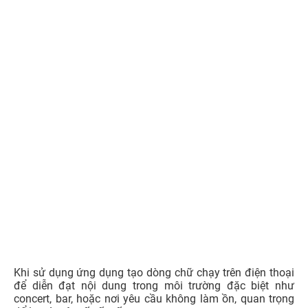
Ngoài những thông tin về
cách chạy chữ trên điện thoại
cùng 9 App chạy chữ hiệu quả đã được 24hstore giới
thiệu đến bạn thì dưới đây là giải đáp một số câu hỏi mà
người dùng thường thắc mắc: