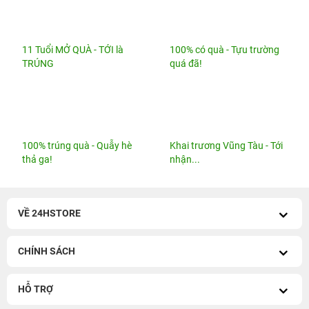
Website thành viên:
Bệnh Viện Điện Thoại, Laptop 24h
CÔNG TY TNHH CÔNG NGHỆ ISTAR GCNDKHKD: 0316635415 do Sở KH & ĐT
TP. HCM cấp ngày 11 tháng 12 năm 2020.
Người Đại Diện: Hồ Tác Thành. Địa chỉ: 389 Quang Trung, Gò Vấp, Hồ Chí Minh.