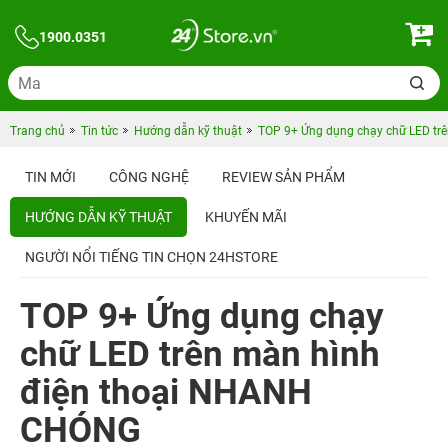
1900.0351
Trang chủ
Tin tức
Hướng dẫn kỹ thuật
TOP 9+ Ứng dụng chạy chữ LED t
TIN MỚI
CÔNG NGHỆ
REVIEW SẢN PHẨM
HƯỚNG DẪN KỸ THUẬT
KHUYẾN MÃI
NGƯỜI NỔI TIẾNG TIN CHỌN 24HSTORE
TOP 9+ Ứng dụng chạy
chữ LED trên màn hình
điện thoại NHANH
CHÓNG