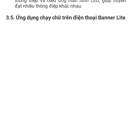
thông điệp và hiệu ứng màn hình LED, giúp truyền
đạt nhiều thông điệp khác nhau.
3.5. Ứng dụng chạy chữ trên điện thoại Banner Lite
Ứng dụng Banner+ Lite trên iPhone mang đến một trải
nghiệm sáng tạo và độc đáo cho người dùng, cho phép
tạo biểu ngữ LED phát sáng với nội dung đa dạng. Dưới
đây là một số tính năng chính của ứng dụng này:
Tạo biểu ngữ LED đa dạng như biểu ngữ LED phát
sáng với nội dung tin nhắn tùy chỉnh hoặc ảnh chụp