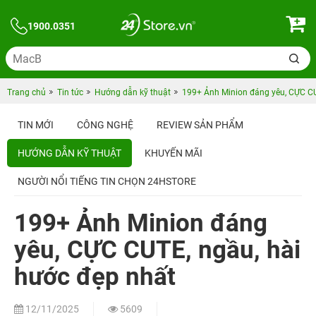
1900.0351
Trang chủ
Tin tức
Hướng dẫn kỹ thuật
199+ Ảnh Minion đáng yêu, CỰC CU
TIN MỚI
CÔNG NGHỆ
REVIEW SẢN PHẨM
HƯỚNG DẪN KỸ THUẬT
KHUYẾN MÃI
NGƯỜI NỔI TIẾNG TIN CHỌN 24HSTORE
199+ Ảnh Minion đáng
yêu, CỰC CUTE, ngầu, hài
hước đẹp nhất
12/11/2025
5609