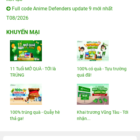
Full code Anime Defenders update 9 mới nhất
T08/2026
KHUYẾN MẠI
11 Tuổi MỞ QUÀ - TỚI là
100% có quà - Tựu trường
TRÚNG
quá đã!
100% trúng quà - Quẫy hè
Khai trương Vũng Tàu - Tới
thả ga!
nhận...