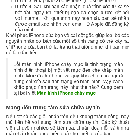
Bước 3: Nhấp vào Xóa iPhone. (Erase iPhone)
Bước 4: Sau khi bạn xác nhận, quá trình xóa từ xa sẽ
bắt đầu ngay khi thiết bị bạn đã chọn được kết nối
với internet. Khi quá trình này hoàn tất, bạn sẽ nhận
được email xác nhận trên email ID Apple đã đăng ký
của mình.
Khôi phục iPhone của bạn về cài đặt gốc giúp loại bỏ các
nguyên nhân cơ bản của một số tình trạng có thể xảy ra,
vì iPhone của bạn trở lại trạng thái giống như khi bạn mở
nó lần đầu tiên.
Lỗi màn hình iPhone chảy mực là tình trạng màn
hình điện thoại bị một vết mực đen che khắp màn
hình. Mức độ hư hỏng và gây khó chịu cho người
dùng chỉ xếp sau tình trạng vỡ màn hình. Vậy cách
khắc phục tình trạng này như thê nào? Cùng xem
tại bài viết
Màn hình iPhone chảy mực
Mang đến trung tâm sửa chữa uy tín
Nếu tất cả các giải pháp trên đều không thành công, hãy
thử liên hệ với trung tâm sửa chữa uy tín. Các kỹ thuật
viên chuyên nghiệp sẽ kiểm tra, chuẩn đoán lỗi và tìm ra
giải pháp khắc phục hiệu quả cho thiết bị của bạn.