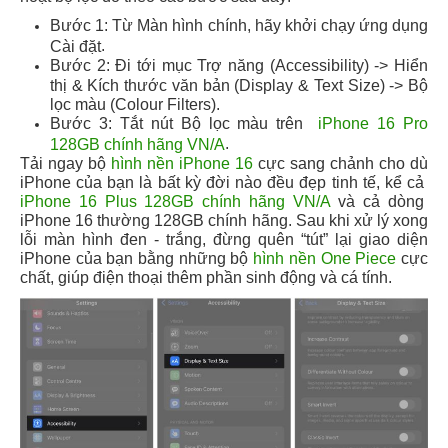
Bước 1: Từ Màn hình chính, hãy khởi chạy ứng dụng
.
Cài đặt
Bước 2: Đi tới mục Trợ năng (Accessibility) -> Hiển
thị & Kích thước văn bản (Display & Text Size) -> Bộ
lọc màu (Colour Filters).
Bước 3: Tắt nút Bộ lọc màu trên
iPhone 16 Pro
.
128GB chính hãng VN/A
Tải ngay bộ
hình nền iPhone 16
cực sang chảnh cho dù
iPhone của bạn là bất kỳ đời nào đều đẹp tinh tế, kể cả
iPhone 16 Plus 128GB chính hãng VN/A
và cả dòng
iPhone 16 thường 128GB chính hãng. Sau khi xử lý xong
lỗi màn hình đen - trắng, đừng quên “tút” lại giao diện
iPhone của bạn bằng những bộ
hình nền One Piece
cực
chất, giúp điện thoại thêm phần sinh động và cá tính.