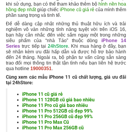
khi sử dụng, bạn có thể tham khảo thêm bộ
hình nền hoa
hồng đẹp nhất
giúp chiếc
iPhone cũ giá rẻ
của mình thêm
phần sang trọng và tinh tế.
Để dễ dàng cập nhật những thủ thuật hữu ích và trải
nghiệm vô vàn những tính năng tuyệt vời trên iOS 16,
bạn hãy cân nhắc đến việc sắm ngay một trong những
siêu phẩm của “nhà Táo” thuộc dòng
iPhone 14
Series
trực tiếp tại
24hStore
. Khi mua hàng ở đây, bạn
sẽ nhận kèm ưu đãi hấp dẫn và được hỗ trợ bảo hành
đến 24 tháng. Ngoài ra, bộ phận tư vấn cũng sẵn sàng
trao đổi mọi thông tin thật tận tình nếu bạn liên hệ trước
qua hotline
19000351
. ​
Cùng xem các mẫu iPhone 11 cũ chất lượng, giá ưu đãi
tại 24hStore:
iPhone 11 cũ giá rẻ
iPhone 11 128GB cũ giá bao nhiêu
iPhone 11 Pro cũ giá bao nhiêu
iPhone 11 Pro 512GB cũ đẹp 99%
iPhone 11 Pro 256GB cũ đẹp 99%
iPhone 11 Pro Max Cũ
iPhone 11 Pro Max 256GB cũ