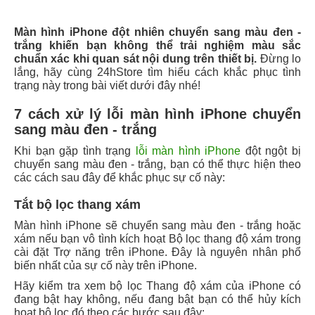
Màn hình iPhone đột nhiên chuyển sang màu đen -
trắng khiến bạn không thể trải nghiệm màu sắc
chuẩn xác khi quan sát nội dung trên thiết bị.
Đừng lo
lắng, hãy cùng 24hStore tìm hiểu cách khắc phục tình
trạng này trong bài viết dưới đây nhé!
7 cách xử lý lỗi màn hình iPhone chuyển
sang màu đen - trắng
Khi bạn gặp tình trạng
lỗi màn hình iPhone
đột ngột bị
chuyển sang màu đen - trắng, bạn có thể thực hiện theo
các cách sau đây để khắc phục sự cố này:
Tắt bộ lọc thang xám
Màn hình iPhone sẽ chuyển sang màu đen - trắng hoặc
xám nếu bạn vô tình kích hoạt Bộ lọc thang độ xám trong
cài đặt Trợ năng trên iPhone. Đây là nguyên nhân phổ
biến nhất của sự cố này trên iPhone.
Hãy kiểm tra xem bộ lọc Thang độ xám của iPhone có
đang bật hay không, nếu đang bật bạn có thể hủy kích
hoạt bộ lọc đó theo các bước sau đây: