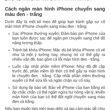
Cách ngăn màn hình iPhone chuyển sang
màu đen - trắng
Dưới đây là một số mẹo để giúp bạn tránh gặp sự cố
màn hình iPhone chuyển sang màu đen - trắng:
Sạc iPhone thường xuyên: Đảm bảo pin iPhone của
bạn luôn được sạc để ngăn pin chuyển sang chế độ
năng lượng thấp.
Tránh bẻ khóa iPhone: Mặc dù bẻ khóa iPhone có vẻ
như là một ý tưởng hay, nhưng nó có thể gây ra
nhiều vấn đề, bao gồm cả lỗi màn hình đen - trắng.
Luôn cập nhật phần mềm iPhone: Như đã đề cập
trước đó, phần mềm lỗi thời có thể gây ra màn hình
bị chuyển đen - trắng. Cập nhật phần mềm thường
xuyên có thể sửa lỗi và ngăn chặn sự cố này.
Sử dụng ốp bảo vệ: Bảo vệ iPhone của bạn bằng vỏ
ốp chắc chắn có thể ngăn ngừa hư hỏng vật lý, khiến
màn hình của bạn có thể đột ngột chuyển sang màu
đen và trắng.
Nếu bạn muốn làm mới giao diện và tạo cảm giác dễ chịu