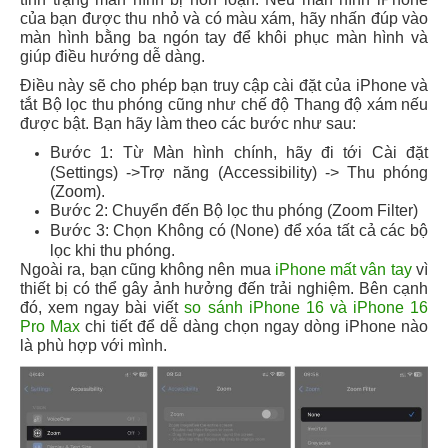
của bạn được thu nhỏ và có màu xám, hãy nhấn đúp vào
màn hình bằng ba ngón tay để khôi phục màn hình và
giúp điều hướng dễ dàng.
Điều này sẽ cho phép bạn truy cập cài đặt của iPhone và
tắt Bộ lọc thu phóng cũng như chế độ Thang độ xám nếu
được bật. Bạn hãy làm theo các bước như sau:
Bước 1: Từ Màn hình chính, hãy đi tới Cài đặt
(Settings) ->Trợ năng (Accessibility) -> Thu phóng
(Zoom).
Bước 2: Chuyển đến Bộ lọc thu phóng (Zoom Filter)
Bước 3: Chọn Không có (None) để xóa tất cả các bộ
lọc khi thu phóng.
Ngoài ra, bạn cũng không nên mua
iPhone mất vân tay
vì
thiết bị có thể gây ảnh hưởng đến trải nghiệm
. Bên cạnh
đó, xem ngay bài viết
so sánh iPhone 16 và iPhone 16
Pro Max
chi tiết để dễ dàng chọn ngay dòng iPhone nào
là phù hợp với mình.