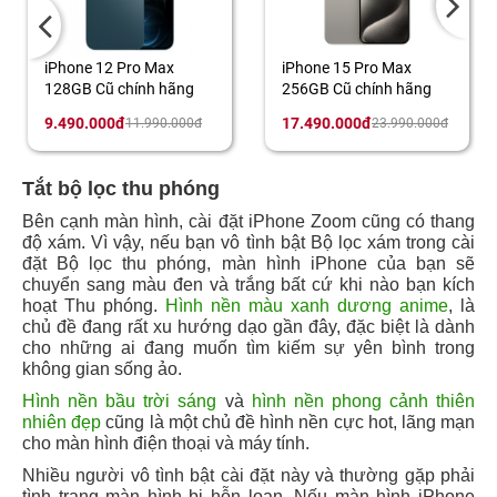
iPhone 15 Pro Max
iPhone 11 Pro Max
256GB Cũ chính hãng
64GB Cũ chính hãng
17.490.000đ
4.990.000đ
23.990.000đ
8.990.000đ
Tắt bộ lọc thu phóng
Bên cạnh màn hình, cài đặt iPhone Zoom cũng có thang
độ xám. Vì vậy, nếu bạn vô tình bật Bộ lọc xám trong cài
đặt Bộ lọc thu phóng, màn hình iPhone của bạn sẽ
chuyển sang màu đen và trắng bất cứ khi nào bạn kích
hoạt Thu phóng.
Hình nền màu xanh dương anime
, là
chủ đề đang rất xu hướng dạo gần đây, đặc biệt là dành
cho những ai đang muốn tìm kiếm sự yên bình trong
không gian sống ảo.
Hình nền bầu trời sáng
và
hình nền phong cảnh thiên
nhiên đẹp
cũng là một chủ đề hình nền cực hot, lãng mạn
cho màn hình điện thoại và máy tính.
Nhiều người vô tình bật cài đặt này và thường gặp phải
tình trạng màn hình bị hỗn loạn. Nếu màn hình iPhone