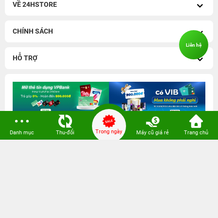
VỀ 24HSTORE
CHÍNH SÁCH
Liên hệ
HỖ TRỢ
Trong ngày
Danh mục
Thu-đổi
Máy cũ giá rẻ
Trang chủ
iPhone 14 Series cũ
-
iPhone 13 Series cũ
iPhone 17 cũ
-
iPhone 17 Pro Max cũ
iPhone 12 Series cũ
-
iPhone 11 Series cũ
iPhone 16 Series cũ
-
iPhone 16 Pro Max 256GB cũ
iPhone 17 Pro Max 256GB
-
iPhone 17 Pro 256GB
iPhone 16 Pro 128GB cũ
-
iPhone 15 Pro 128GB cũ
Galaxy A Series
-
Redmi Series
iPhone 15 Pro Max 256GB cũ
-
iPhone 15 Series cũ
iPhone 16 Plus 128GB cũ
-
iPhone 15 Plus 128GB
iPhone 13 128GB Cũ
-
iPhone 12 Pro Max 128GB
cũ
Cũ
iPhone 16 128GB cũ
-
iPhone 14 Pro Max 128GB cũ
Watch cũ
-
AirPods cũ
iPhone 15 128GB cũ
-
iPhone 13 Pro Max 128GB cũ
Watch Series 11
-
Watch SE 2025