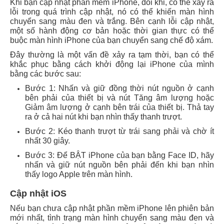
Khi bạn cập nhật phần mềm iPhone, đôi khi, có thể xảy ra
lỗi trong quá trình cập nhật, nó có thể khiến màn hình
chuyển sang màu đen và trắng. Bên cạnh lỗi cập nhật,
một số hành động cơ bản hoặc thời gian thực có thể
buộc màn hình iPhone của bạn chuyển sang chế độ xám.
Đây thường là một vấn đề xảy ra tạm thời, bạn có thể
khắc phục bằng cách khởi động lại iPhone của mình
bằng các bước sau:
Bước 1: Nhấn và giữ đồng thời nút nguồn ở cạnh
bên phải của thiết bị và nút Tăng âm lượng hoặc
Giảm âm lượng ở cạnh bên trái của thiết bị. Thả tay
ra ở cả hai nút khi bạn nhìn thấy thanh trượt.
Bước 2: Kéo thanh trượt từ trái sang phải và chờ ít
nhất 30 giây.
Bước 3: Để BẬT iPhone của bạn bằng Face ID, hãy
nhấn và giữ nút nguồn bên phải đến khi bạn nhìn
thấy logo Apple trên màn hình.
Cập nhật iOS
Nếu bạn chưa cập nhật phần mềm iPhone lên phiên bản
mới nhất, tình trạng màn hình chuyển sang màu đen và