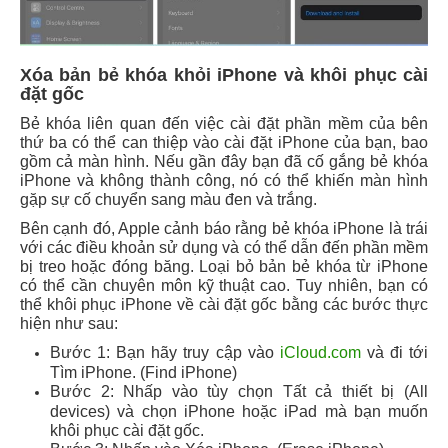
Xóa bản bẻ khóa khỏi iPhone và khôi phục cài
đặt gốc
Bẻ khóa liên quan đến việc cài đặt phần mềm của bên
thứ ba có thể can thiệp vào cài đặt iPhone của bạn, bao
gồm cả màn hình. Nếu gần đây bạn đã cố gắng bẻ khóa
iPhone và không thành công, nó có thể khiến màn hình
gặp sự cố chuyển sang màu đen và trắng.
Bên cạnh đó, Apple cảnh báo rằng bẻ khóa iPhone là trái
với các điều khoản sử dụng và có thể dẫn đến phần mềm
bị treo hoặc đóng băng. Loại bỏ bản bẻ khóa từ iPhone
có thể cần chuyên môn kỹ thuật cao. Tuy nhiên, bạn có
thể khôi phục iPhone về cài đặt gốc bằng các bước thực
hiện như sau:
Bước 1: Bạn hãy truy cập vào
iCloud.com
và đi tới
Tìm iPhone. (Find iPhone)
Bước 2: Nhấp vào tùy chọn Tất cả thiết bị (All
devices) và chọn iPhone hoặc iPad mà bạn muốn
khôi phục cài đặt gốc.