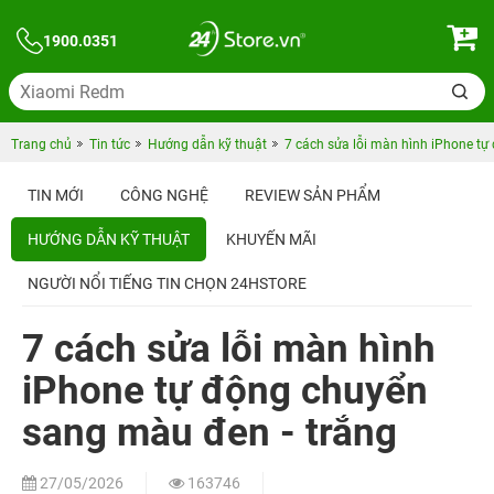
1900.0351
Trang chủ
Tin tức
Hướng dẫn kỹ thuật
7 cách sửa lỗi màn hình iPhone tự
TIN MỚI
CÔNG NGHỆ
REVIEW SẢN PHẨM
HƯỚNG DẪN KỸ THUẬT
KHUYẾN MÃI
NGƯỜI NỔI TIẾNG TIN CHỌN 24HSTORE
7 cách sửa lỗi màn hình
iPhone tự động chuyển
sang màu đen - trắng
27/05/2026
163746