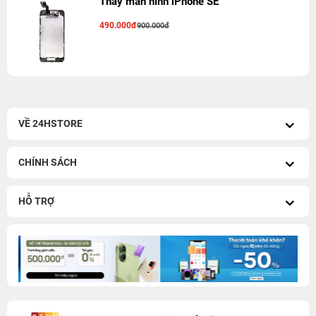
Thay màn hình iPhone SE
490.000đ
900.000đ
VỀ 24HSTORE
CHÍNH SÁCH
HỖ TRỢ