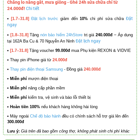
Chẳng lo nắng gắt, mưa giông - Ghé 24h sửa chữa chỉ từ
24.000đ!
Chi tiết
Đặt
•
[1.7–31.8]
Đặt lịch trước
giảm đến
10%
chi phí sửa chữa
ngay
–
•
[1.8–31.8]
Tặng
nón bảo hiểm 24hStore
trị giá
240.000đ
Áp dụng
Đặt lịch ngay
tại 162A Ba Cu & 70 Nguyễn An Ninh
•
[1.7–31.8]
Tặng voucher
99.000đ
mua Phụ kiện REXON & VIDVIE
•
Thay pin iPhone giá từ
24.000đ
•
Thay pin điện thoại Samsung
- Đồng giá
240.000đ
• Miễn phí
mượn điện thoại
• Miễn phí
nâng cấp phần mềm
•
Miễn phí
kiểm tra, vệ sinh và báo lỗi thiết bị
• Hoàn tiền 100%
nếu khách hàng không hài lòng
•
Máy ngoài
Chế độ bảo hành
đều có chính sách hỗ trợ giá lên đến
300.000đ
Lưu ý:
Giá trên đã bao gồm công thợ, không phát sinh chi phí khác