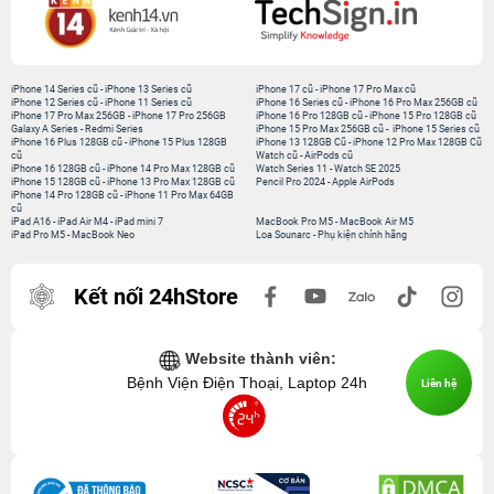
iPhone 14 Series cũ
-
iPhone 13 Series cũ
iPhone 17 cũ
-
iPhone 17 Pro Max cũ
iPhone 12 Series cũ
-
iPhone 11 Series cũ
iPhone 16 Series cũ
-
iPhone 16 Pro Max 256GB cũ
iPhone 17 Pro Max 256GB
-
iPhone 17 Pro 256GB
iPhone 16 Pro 128GB cũ
-
iPhone 15 Pro 128GB cũ
Galaxy A Series
-
Redmi Series
iPhone 15 Pro Max 256GB cũ
-
iPhone 15 Series cũ
iPhone 16 Plus 128GB cũ
-
iPhone 15 Plus 128GB
iPhone 13 128GB Cũ
-
iPhone 12 Pro Max 128GB Cũ
cũ
Watch cũ
-
AirPods cũ
iPhone 16 128GB cũ
-
iPhone 14 Pro Max 128GB cũ
Watch Series 11
-
Watch SE 2025
iPhone 15 128GB cũ
-
iPhone 13 Pro Max 128GB cũ
Pencil Pro 2024
-
Apple AirPods
iPhone 14 Pro 128GB cũ
-
iPhone 11 Pro Max 64GB
cũ
iPad A16
-
iPad Air M4
-
iPad mini 7
MacBook Pro M5
-
MacBook Air M5
iPad Pro M5
-
MacBook Neo
Loa Sounarc
-
Phụ kiện chính hãng
Kết nối 24hStore
Website thành viên:
Bệnh Viện Điện Thoại, Laptop 24h
Liên hệ