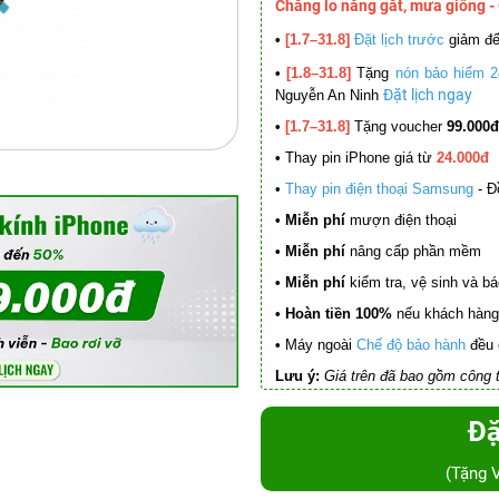
Chẳng lo nắng gắt, mưa giông -
•
[1.7–31.8]
Đặt lịch trước
giảm đ
•
[1.8–31.8]
Tặng
nón bảo hiểm 2
Đặt lịch ngay
Nguyễn An Ninh
•
[1.7–31.8]
Tặng voucher
99.000đ
•
Thay pin iPhone giá từ
24.000đ
•
Thay pin điện thoại Samsung
- Đ
• Miễn phí
mượn điện thoại
• Miễn phí
nâng cấp phần mềm
•
Miễn phí
kiểm tra, vệ sinh và báo 
• Hoàn tiền 100%
nếu khách hàng 
•
Máy ngoài
Chế độ bảo hành
đều 
Lưu ý:
Giá trên đã bao gồm công t
Đặ
(Tặng 