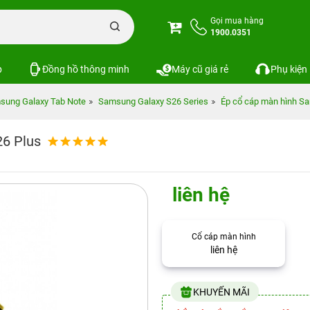
Gọi mua hàng
1900.0351
p
Đồng hồ thông minh
Máy cũ giá rẻ
Phụ kiện
sung Galaxy Tab Note
Samsung Galaxy S26 Series
Ép cổ cáp màn hình S
26 Plus
liên hệ
Cổ cáp màn hình
liên hệ
KHUYẾN MÃI