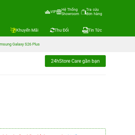
Hệ Thống
Tra cứu
VIP
Showroom
đơn hàng
Khuyến Mãi
Thu Đổi
Tin Tức
amsung Galaxy S26 Plus
24hStore Care gần bạn