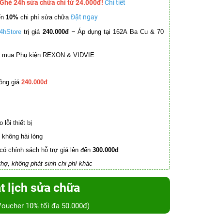
 Ghé 24h sửa chữa chỉ từ 24.000đ!
Chi tiết
Đặt ngay
ến
10%
chi phí sửa chữa
–
4hStore
trị giá
240.000đ
Áp dụng tại 162A Ba Cu & 70
mua Phụ kiện REXON & VIDVIE
ồng giá
240.000đ
lỗi thiết bị
không hài lòng
có chính sách hỗ trợ giá lên đến
300.000đ
hợ, không phát sinh chi phí khác
t lịch sửa chữa
Voucher 10% tối đa 50.000đ)