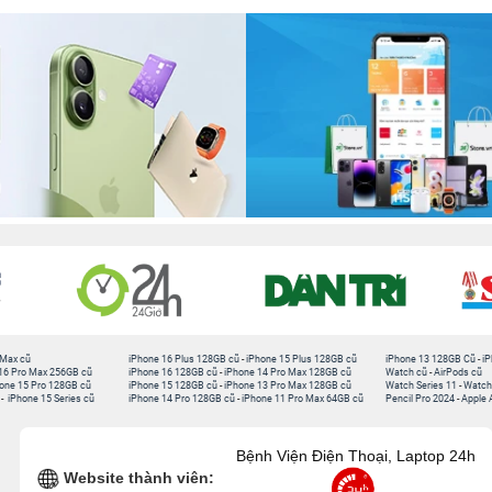
 Max cũ
iPhone 16 Plus 128GB cũ
-
iPhone 15 Plus 128GB cũ
iPhone 13 128GB Cũ
-
iP
16 Pro Max 256GB cũ
iPhone 16 128GB cũ
-
iPhone 14 Pro Max 128GB cũ
Watch cũ
-
AirPods cũ
one 15 Pro 128GB cũ
iPhone 15 128GB cũ
-
iPhone 13 Pro Max 128GB cũ
Watch Series 11
-
Watch
-
iPhone 15 Series cũ
iPhone 14 Pro 128GB cũ
-
iPhone 11 Pro Max 64GB cũ
Pencil Pro 2024
-
Apple 
Bệnh Viện Điện Thoại, Laptop 24h
Website thành viên: