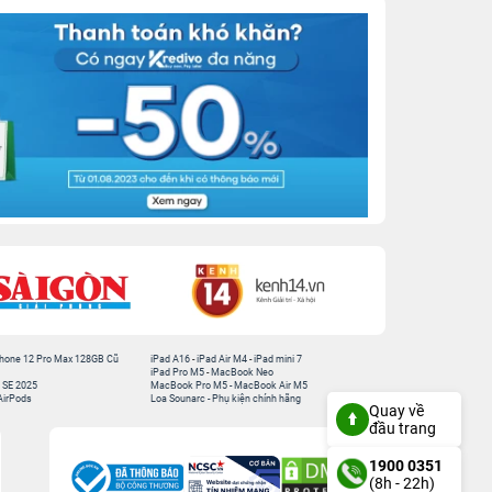
hone 12 Pro Max 128GB Cũ
iPad A16
-
iPad Air M4
-
iPad mini 7
iPad Pro M5
-
MacBook Neo
 SE 2025
MacBook Pro M5
-
MacBook Air M5
AirPods
Loa Sounarc
-
Phụ kiện chính hãng
Quay về
đầu trang
1900 0351
(8h - 22h)