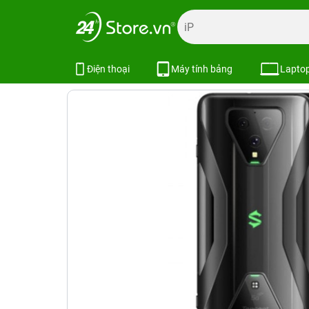
Trang chủ
Máy cũ giá rẻ
Xiaomi Cũ
Xiaomi Black Shark
Xiaomi Black Shark 3 Cũ
2 đ
Điện thoại
Máy tính bảng
Lapto