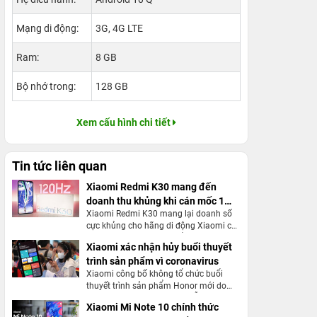
Mạng di động:
3G, 4G LTE
Ram:
8 GB
Bộ nhớ trong:
128 GB
Xem cấu hình chi tiết
Tin tức liên quan
Xiaomi Redmi K30 mang đến
doanh thu khủng khi cán mốc 1
Xiaomi Redmi K30 mang lại doanh số
triệu chiếc tại Trung Quốc
cực khủng cho hãng di động Xiaomi chỉ
trong vòng 3 tháng ra mắt trong năm
Xiaomi xác nhận hủy buổi thuyết
2020
trình sản phẩm vì coronavirus
Xiaomi công bố không tổ chức buổi
thuyết trình sản phẩm Honor mới do
chủng Virus Corona đang diễn biến rất
Xiaomi Mi Note 10 chính thức
phức tạp