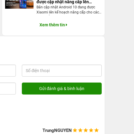
được cập nhật nâng cấp lên
Bản cập nhật Android 10 đang được
Android 10
Xiaomi lên kế hoạch nâng cấp cho các
biến thể Mi Note 10 trên toàn cầu, với
các nâng cấp mang tính đột phá cao
Xem thêm tin
TrungNGUYEN