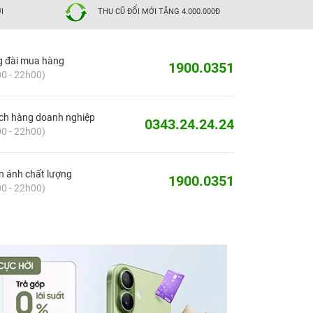
I
THU CŨ ĐỔI MỚI TẶNG 4.000.000Đ
g đài mua hàng
1900.0351
0 - 22h00)
ch hàng doanh nghiệp
0343.24.24.24
0 - 22h00)
 ánh chất lượng
1900.0351
0 - 22h00)