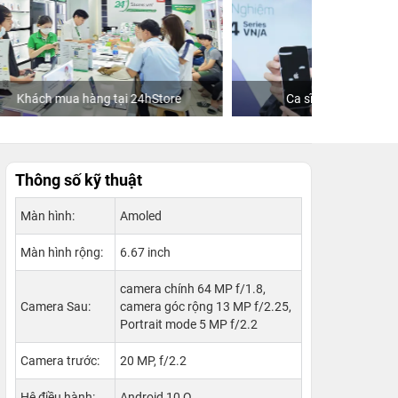
re
Ca sĩ/Diễn viên Jun Phạm
Khách
Thông số kỹ thuật
Màn hình:
Amoled
Màn hình rộng:
6.67 inch
camera chính 64 MP f/1.8,
Camera Sau:
camera góc rộng 13 MP f/2.25,
Portrait mode 5 MP f/2.2
Camera trước:
20 MP, f/2.2
Hệ điều hành:
Android 10 Q