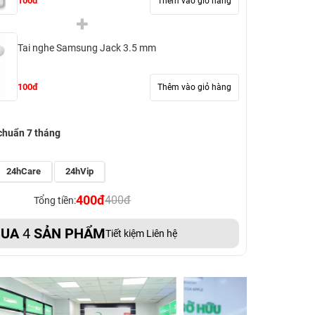
100đ
Thêm vào giỏ hàng
Tai nghe Samsung Jack 3.5 mm
100đ
Thêm vào giỏ hàng
chuẩn 7 tháng
24hCare
24hVip
400đ
400đ
Tổng tiền:
UA
4
SẢN PHẨM
Tiết kiệm Liên hệ