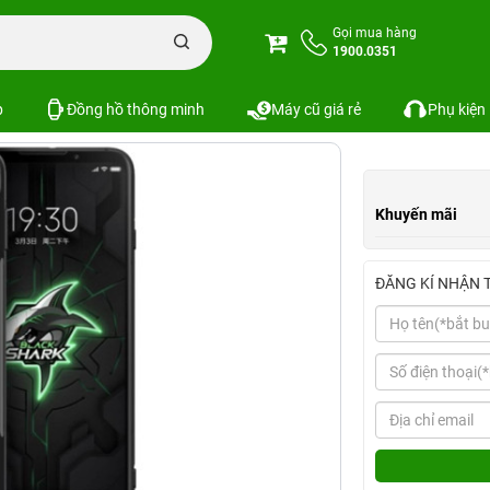
 3 Cũ
Gọi mua hàng
1900.0351
ánh giá
Xem cấu hình
So sánh
p
Đồng hồ thông minh
Máy cũ giá rẻ
Phụ kiện
Khuyến mãi
ĐĂNG KÍ NHẬN 