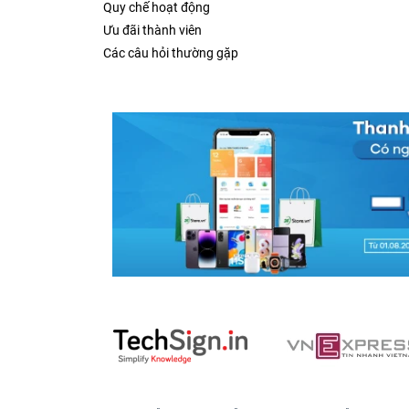
Quy chế hoạt động
Ưu đãi thành viên
Các câu hỏi thường gặp
Camera siêu đẹp của iPhone 6s 128GB Hà