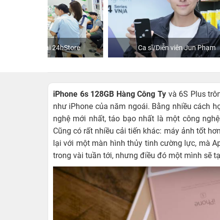
hStore
Ca sĩ/Diễn viên Jun Phạm
K
iPhone 6s 128GB Hàng Công Ty
và 6S Plus tr
như iPhone của năm ngoái. Bằng nhiều cách họ
nghệ mới nhất, táo bạo nhất là một công ng
Cũng có rất nhiều cải tiến khác: máy ảnh tốt hơn
lại với một màn hình thủy tinh cường lực, mà 
trong vài tuần tới, nhưng điều đó một mình sẽ t