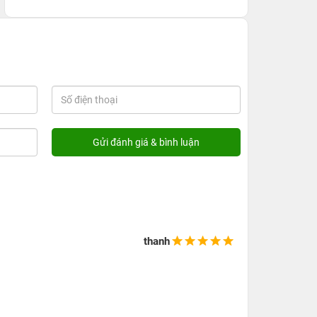
nâng cấp là rất ít.
thanh