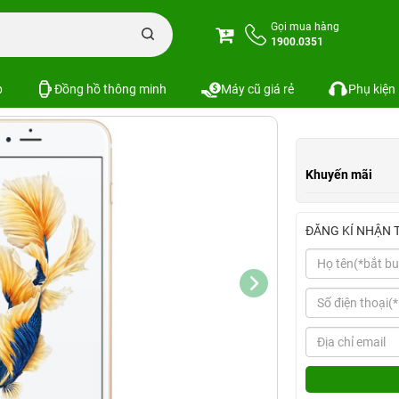
hone 6S
iPhone 6S Mới
iPhone 6s 128GB Hàng Công Ty
Gọi mua hàng
1900.0351
2 đánh giá
Xem cấu hình
So sánh
p
Đồng hồ thông minh
Máy cũ giá rẻ
Phụ kiện
Khuyến mãi
ĐĂNG KÍ NHẬN 