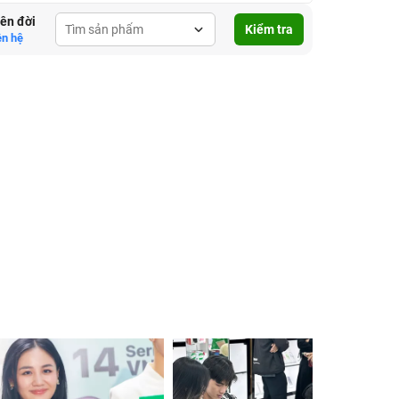
lên đời
Kiểm tra
ên hệ