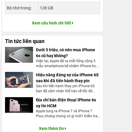
Bộ nhớ trong:
128 GB
Xem cấu hình chi tiết
Tin tức liên quan
Dưới 5 triệu, có nên mua iPhone
6s cũ hay không?
Hiện tại, Apple đã ra mắt tổng cộng 5
mẫu smartphone kế nhiệm iPhone 6s.
Nhưng từ 2015 đến nay, liệu chiếc
Hiệu năng đáng sợ của iPhone 6S
iPhone 6s vẫn còn chỗ đứng trên thị
sau khi đã tiến hành thay pin
trường điện thoại khi so sánh với những
ông lớn hay những sản phẩm kế nhiệm
Sau khi tiến hành thay pin iPhone 6S
? Trong tầm giá 5 triệu, liệu có nên mua
bạn đã cảm nhận thế nào về tốc độ
iPhone 6s cũ ở thời điểm hiện tại ?
cũng như hiệu năng mà táo khuyết đem
Địa chỉ bán điện thoại iPhone 6s
lại chưa?
uy tín HCM
Apple tung ra iPhone 7 và iPhone 7
Plus, nhưng chúng có gì mới? Kiểm tra
sơ qua về iPhone 7 vs iPhone 6S nếu
bạn đang tìm kiếm để nâng cấp, có thể
Xem thêm tin
bạn sẽ phải thất vọng vì hầu như sự