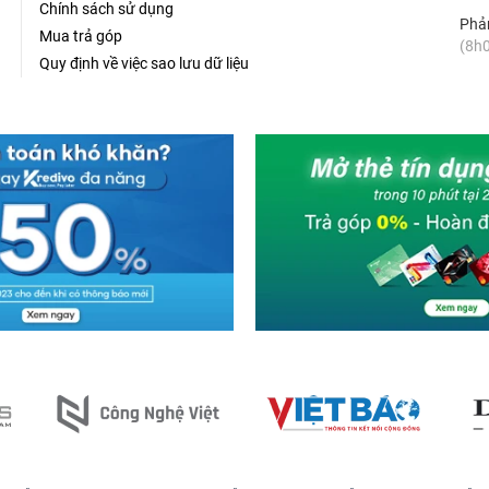
Chính sách sử dụng
Phản
Mua trả góp
(8h0
Quy định về việc sao lưu dữ liệu
ng Công Ty