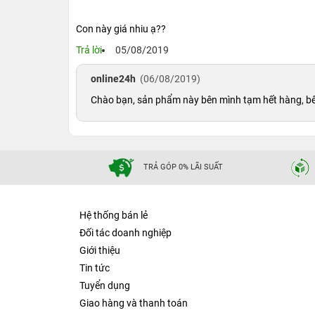
Con này giá nhiu ạ??
Trả lời
05/08/2019
online24h
(06/08/2019)
Chào bạn, sản phẩm này bên mình tạm hết hàng, bên 
Màn hình của iPhone 6s 128GB Hàng Công 
Màn hình
TRẢ GÓP 0% LÃI SUẤT
iPhone 6s 128GB Hàng Công Ty
sắc nét, tươi sáng, được lót vào kính và đầy mà
Công Ty Tôi nghĩ đó là một bức ảnh giả mạo đư
Hệ thống bán lẻ
Một lần chuyển tiếp khác từ iPhone 6s 128GB H
Đối tác doanh nghiệp
nữa, không có nhiều thay đổi ở mặt trước, vì
Giới thiệu
ở 0.35cd / m2. Độ chính xác của màu sắc gi
Tin tức
có độ phủ sóng rất lớn trong phạm vi.
Tuyển dụng
Giao hàng và thanh toán