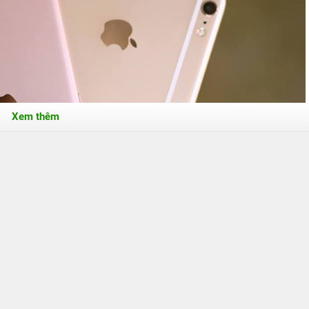
Xem thêm
one 6s 128GB Hàng Công Ty
g Công Ty
khá tốt. Bạn có thể sử dụng máy để mở lên đến 20
i tải lại, cũng không phải lo lắng về vấn đề giật giật, không
i người. Sự trơn tru và êm ái mà iPhone 6s 128GB Hàng Công