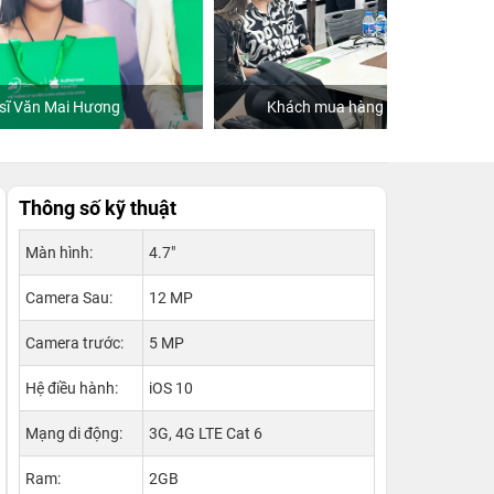
Khách mua hàng tại 24hStore
Thông số kỹ thuật
Màn hình:
4.7"
Camera Sau:
12 MP
Camera trước:
5 MP
Hệ điều hành:
iOS 10
Mạng di động:
3G, 4G LTE Cat 6
Ram:
2GB