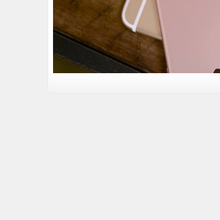
Cấu hình, đa nhiệm tốt và nhanh của iPh
Khả năng đa nhiệm của
iPhone 6s 128GB Hàn
ứng dụng cùng một lúc, hoàn toàn không cần phả
mong muốn ảnh hưởng đến việc sử dụng của mỗ