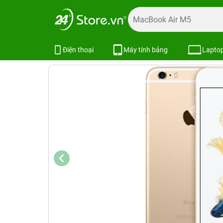
Trang chủ
Điện thoại
iPhone
iPhone 6S | 6S Plus
iP
iPhone 6s 128GB Hàng Công Ty
Điện thoại
Máy tính bảng
Lapto