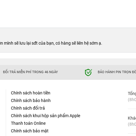
mình sẽ lưu lại sđt của bạn, có hàng sẽ liên hệ sớm ạ.
Ty cực sắc nét
ĐỔI TRẢ MIỄN PHÍ TRONG 46 NGÀY
BẢO HÀNH PIN TRỌN ĐỜ
u sắc. Lần đầu tiên tôi nhìn thấy nó trên iPhone 6s 128GB Hàng
ợc gắn trên một đơn vị giả, như vậy là rõ ràng về cung cấp.
Chính sách hoàn tiền
Tổn
àng Công Ty là màn hình 4,7 inch, 1,134x750 của nó. Một lần
(8h0
Chính sách bảo hành
 nó vẫn sáng ở mức 541.75cd / m2 và màu đen tương đương sâu
Chính sách đổi trả
ảm xuống còn 93,3% trong gam màu sRGB, nhưng
iPhone 6s
vẫn
Chính sách khui hộp sản phẩm Apple
Khá
Thanh toán Online
(8h0
Chính sách bảo mật