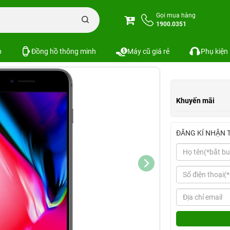
 8
iPhone 8 Mới
iPhone 8 256GB | Chính hãng VN/A
Gọi mua hàng
1900.0351
Xem cấu hình
So sánh
p
Đồng hồ thông minh
Máy cũ giá rẻ
Phụ kiện
Khuyến mãi
ĐĂNG KÍ NHẬN 