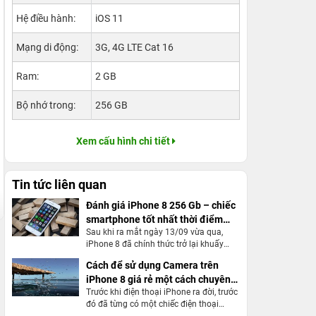
Hệ điều hành:
iOS 11
Mạng di động:
3G, 4G LTE Cat 16
Ram:
2 GB
Bộ nhớ trong:
256 GB
Xem cấu hình chi tiết
Tin tức liên quan
Đánh giá iPhone 8 256 Gb – chiếc
smartphone tốt nhất thời điểm
Sau khi ra mắt ngày 13/09 vừa qua,
hiện tại
iPhone 8 đã chính thức trở lại khuấy
động thị trường điện thoại bởi sự kiện
Cách để sử dụng Camera trên
chính thức bán ra ngoài thị trường. Có lẽ
iPhone 8 giá rẻ một cách chuyên
tại thời điểm hiện tại iPhone 8 256 Gb là
chiếc điện thoại tốt nhất trên thị trường.
Trước khi điện thoại iPhone ra đời, trước
nghiệp
Dù không dành được nhiều ưu ái của
đó đã từng có một chiếc điện thoại