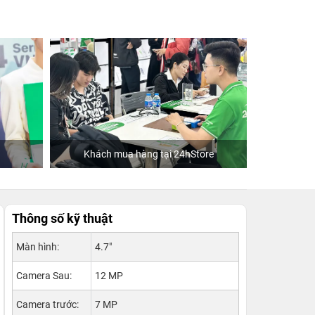
Khách mua hàng tại 24hStore
Thông số kỹ thuật
Màn hình:
4.7"
Camera Sau:
12 MP
Camera trước:
7 MP