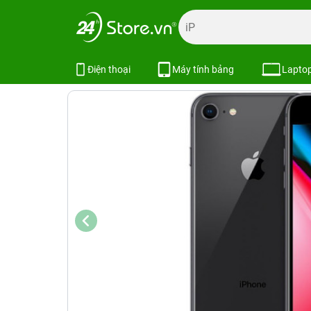
Trang chủ
Điện thoại
iPhone
iPhone 8 Series
iPhone
iPhone 8 256GB | Chính hãng VN/A
Điện thoại
Máy tính bảng
Lapto