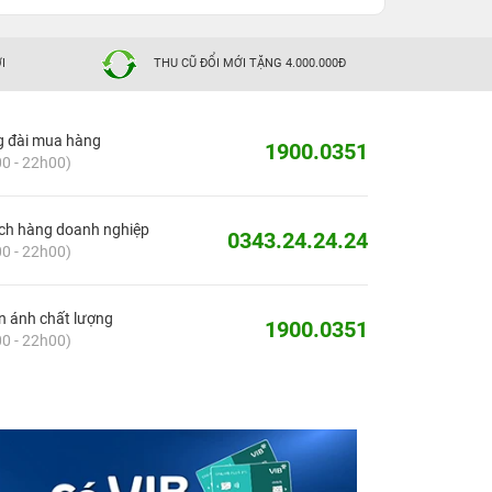
I
THU CŨ ĐỔI MỚI TẶNG 4.000.000Đ
g đài mua hàng
1900.0351
0 - 22h00)
ch hàng doanh nghiệp
0343.24.24.24
0 - 22h00)
 ánh chất lượng
1900.0351
0 - 22h00)