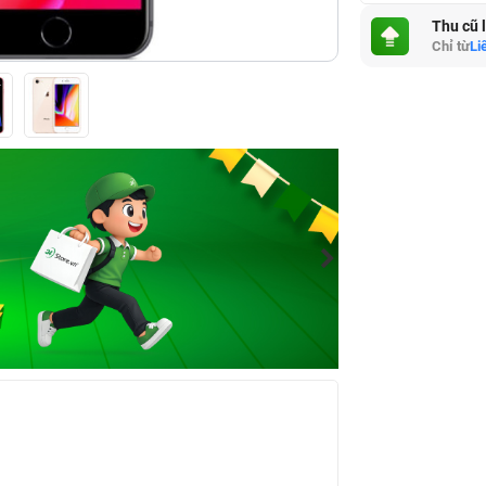
Thu cũ 
Chỉ từ
Li