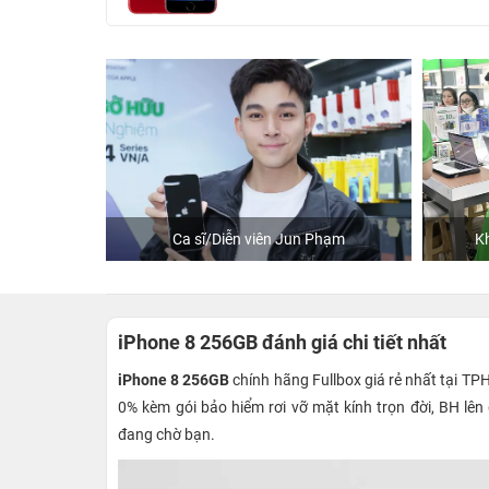
Store
Ca sĩ/Diễn viên Jun Phạm
Kh
iPhone 8 256GB đánh giá chi tiết nhất
iPhone 8 256GB
chính hãng Fullbox giá rẻ nhất tại T
0% kèm gói bảo hiểm rơi vỡ mặt kính trọn đời, BH l
đang chờ bạn.