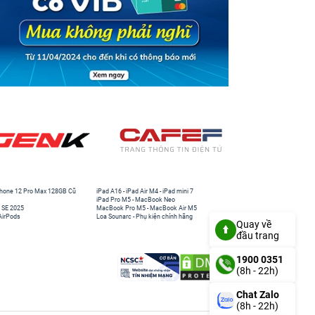
hone 12 Pro Max 128GB Cũ
iPad A16
-
iPad Air M4
-
iPad mini 7
iPad Pro M5
-
MacBook Neo
 SE 2025
MacBook Pro M5
-
MacBook Air M5
AirPods
Loa Sounarc
-
Phụ kiện chính hãng
Quay về
đầu trang
1900 0351
(8h - 22h)
Chat Zalo
(8h - 22h)