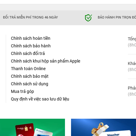
ĐỔI TRẢ MIỄN PHÍ TRONG 46 NGÀY
BẢO HÀNH PIN TRỌN ĐỜ
Chính sách hoàn tiền
Tổn
(8h0
Chính sách bảo hành
Chính sách đổi trả
Chính sách khui hộp sản phẩm Apple
Khá
Thanh toán Online
(8h0
Chính sách bảo mật
Chính sách sử dụng
Phản
Mua trả góp
(8h0
Quy định về việc sao lưu dữ liệu
ải thiện hơn so với trên iPhone 7, vì chúng có kích thước to hơn 25% và