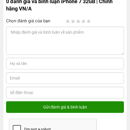
0 đánh giá và bình luận
iPhone 7 32GB | Chính
hãng VN/A
Chọn đánh giá của bạn
Chính sách bảo hành iPhone 7 32GB độc quyền tại
24hStore
+ Mua smartphone
iPhone 7 32GB
nhận được gói bảo hành 18
tháng 1 đổi 1. Kể từ ngày 17/12/2016, 24hStore chính thức áp
dụng chính sách bảo hành 18 tháng 1 đổi 1 cho tất cả khách
hàng khi mua
iPhone 7
.
Cụ thể, khi mua iPhone 7 kèm gói bảo hành VIP, khách hàng sẽ