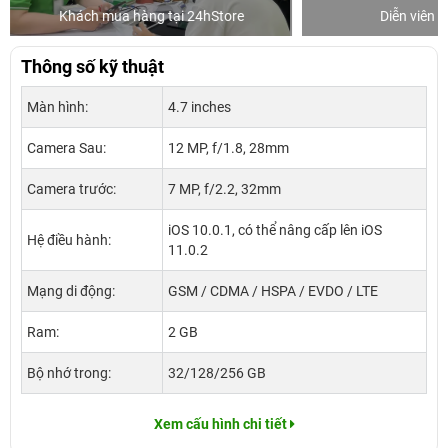
Khách mua hàng tại 24hStore
Diễn viên 
Thông số kỹ thuật
Màn hình:
4.7 inches
Camera Sau:
12 MP, f/1.8, 28mm
Camera trước:
7 MP, f/2.2, 32mm
iOS 10.0.1, có thể nâng cấp lên iOS
Hệ điều hành:
11.0.2
Mạng di động:
GSM / CDMA / HSPA / EVDO / LTE
Ram:
2 GB
Bộ nhớ trong:
32/128/256 GB
Xem cấu hình chi tiết