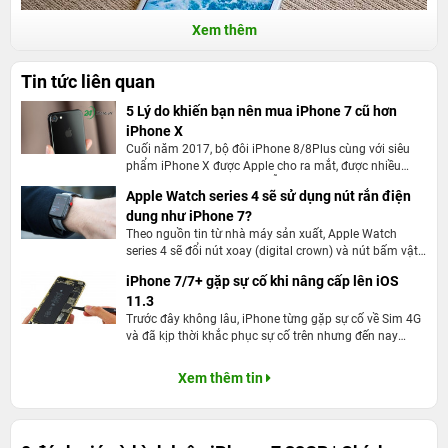
Xem thêm
Tin tức liên quan
5 Lý do khiến bạn nên mua iPhone 7 cũ hơn
iPhone X
Máy zin mới 100%, nguyên seal, tem nhãn bảo vệ theo tiêu chuẩn
Cuối năm 2017, bộ đôi iPhone 8/8Plus cùng với siêu
phẩm iPhone X được Apple cho ra mắt, được nhiều
của Apple. Là phiên bản quốc tế, cắm sim dùng ngay, nghĩa là bạn
người nhận xét là những mẫu điện thoại tuyệt vời
Apple Watch series 4 sẽ sử dụng nút rắn điện
không phải dùng sim ghép và tránh được nỗi lo máy mắc các
nhưng xét trên nhiều khía cạnh thì tại thời điểm này
dung như iPhone 7?
iPhone 7 cũ đang đáng mua hơn bao giờ hết. Dưới đây
bệnh vặt như lỗi danh bạ, *101#... như trên bản Lock.
là 5 lý do khiến bạn nên mua iPhone 7 cũ hơn iPhone
Theo nguồn tin từ nhà máy sản xuất, Apple Watch
X.
series 4 sẽ đổi nút xoay (digital crown) và nút bấm vật
Bạn được gì khi mua iPhone 7 32GB chính hãng ở
lý của Apple Watch sẽ sớm đi theo nút Home trên
iPhone 7/7+ gặp sự cố khi nâng cấp lên iOS
24hStore?
iPhone 7 trở đi, tức chuyển sang nút rắn điện dung.
11.3
Bạn sẽ được hưởng quyền lợi đầy đủ và ở mức cao nhất khi mua
Trước đây không lâu, iPhone từng gặp sự cố về Sim 4G
và đã kịp thời khắc phục sự cố trên nhưng đến nay
iPhone 7 32GB
ở 24hStore. Không chỉ được cam kết đảm bảo về
iPhone 7/7+ lại tiếp tuc gặp phải sự cố khi nâng cấp lên
nguồn gốc xuất xứ, chất lượng sản phẩm, bạn còn nhận được chế
hệ điều hành iOS 11.3
Xem thêm tin
độ bảo hành lâu dài và nhiều ưu đãi cực kì hấp dẫn khác.