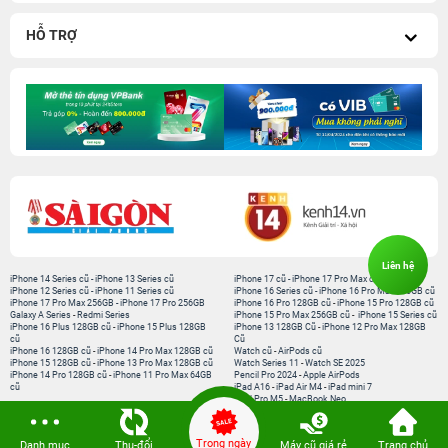
HỖ TRỢ
Liên hệ
iPhone 14 Series cũ
-
iPhone 13 Series cũ
iPhone 17 cũ
-
iPhone 17 Pro Max cũ
iPhone 12 Series cũ
-
iPhone 11 Series cũ
iPhone 16 Series cũ
-
iPhone 16 Pro Max 256GB cũ
iPhone 17 Pro Max 256GB
-
iPhone 17 Pro 256GB
iPhone 16 Pro 128GB cũ
-
iPhone 15 Pro 128GB cũ
Galaxy A Series
-
Redmi Series
iPhone 15 Pro Max 256GB cũ
-
iPhone 15 Series cũ
iPhone 16 Plus 128GB cũ
-
iPhone 15 Plus 128GB
iPhone 13 128GB Cũ
-
iPhone 12 Pro Max 128GB
cũ
Cũ
iPhone 16 128GB cũ
-
iPhone 14 Pro Max 128GB cũ
Watch cũ
-
AirPods cũ
iPhone 15 128GB cũ
-
iPhone 13 Pro Max 128GB cũ
Watch Series 11
-
Watch SE 2025
iPhone 14 Pro 128GB cũ
-
iPhone 11 Pro Max 64GB
Pencil Pro 2024
-
Apple AirPods
cũ
iPad A16
-
iPad Air M4
-
iPad mini 7
iPad Pro M5
-
MacBook Neo
MacBook Pro M5
-
MacBook Air M5
Loa Sounarc
-
Phụ kiện chính hãng
Trong ngày
Danh mục
Thu-đổi
Máy cũ giá rẻ
Trang chủ