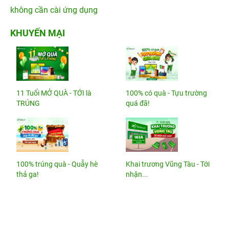
không cần cài ứng dụng
KHUYẾN MẠI
11 Tuổi MỞ QUÀ - TỚI là
100% có quà - Tựu trường
TRÚNG
quá đã!
100% trúng quà - Quẫy hè
Khai trương Vũng Tàu - Tới
thả ga!
nhận...