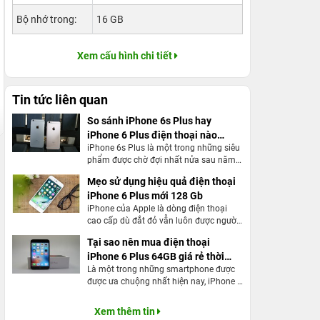
Bộ nhớ trong:
16 GB
Xem cấu hình chi tiết
Tin tức liên quan
So sánh iPhone 6s Plus hay
iPhone 6 Plus điện thoại nào
iPhone 6s Plus là một trong những siêu
ĐẲNG CẤP hơn?
phẩm được chờ đợi nhất nửa sau năm
2015. Liệu lên đời 6s Plus thay vì 6
Mẹo sử dụng hiệu quả điện thoại
Plus có thật sự là một đợt nâng cấp
iPhone 6 Plus mới 128 Gb
đáng giá?
iPhone của Apple là dòng điện thoại
cao cấp dù đắt đỏ vẫn luôn được người
dùng ưa chuộng sử dụng vì thương hiệu
Tại sao nên mua điện thoại
và chất lượng đã được khẳng định.
iPhone 6 Plus 64GB giá rẻ thời
Là một trong những smartphone được
điểm này?
được ưa chuộng nhất hiện nay, iPhone 6
Plus giá rẻ 64 Gb – là dòng iPhone cao
cấp của Apple, sở hữu tính năng nổi bật
Xem thêm tin
cùng mức giá hấp dẫn.