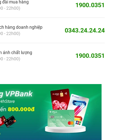
g đài mua hàng
1900.0351
0 - 22h00)
ch hàng doanh nghiệp
0343.24.24.24
0 - 22h00)
 ánh chất lượng
1900.0351
0 - 22h00)