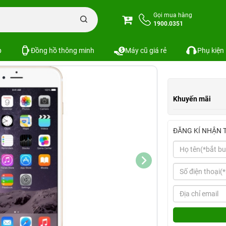
e 6 Plus
iPhone 6 Plus Mới
iPhone 6 Plus Mới
iPhone 6 Plus 16GB Trả B
Gọi mua hàng
1900.0351
Xem cấu hình
So sánh
p
Đồng hồ thông minh
Máy cũ giá rẻ
Phụ kiện
Khuyến mãi
ĐĂNG KÍ NHẬN 