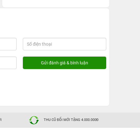
I
THU CŨ ĐỔI MỚI TẶNG 4.000.000Đ