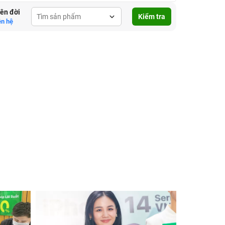
lên đời
Kiểm tra
ên hệ