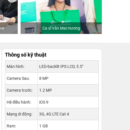
re
Ca sĩ Văn Mai Hương
Khách
Thông số kỹ thuật
Màn hình:
LED-backlit IPS LCD, 5.5"
Camera Sau:
8 MP
Camera trước:
1.2 MP
Hệ điều hành:
iOS 9
Mạng di động:
3G, 4G LTE Cat 4
Ram:
1 GB