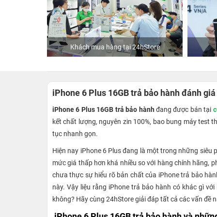
ập
Khách mua hàng tại 24hStore
iPhone 6 Plus 16GB trả bảo hành đánh giá 
iPhone 6 Plus 16GB trả bảo hành
đang được bán tại
c
kết chất lượng, nguyên zin 100%, bao bung máy test thả
tục nhanh gọn.
Hiện nay iPhone 6 Plus đang là một trong những siêu p
mức giá thấp hơn khá nhiều so với hàng chính hãng, p
chưa thực sự hiểu rõ bản chất của iPhone trả bảo hàn
này. Vậy liệu rằng iPhone trả bảo hành có khác gì v
không? Hãy cùng 24hStore giải đáp tất cả các vấn đề nà
iPhone 6 Plus 16GB trả bảo hành và những 