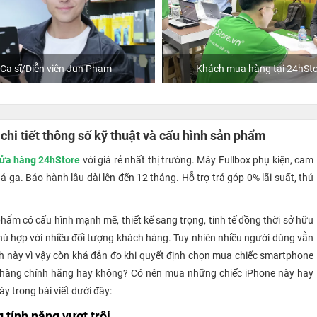
Ca sĩ/Diễn viên Jun Phạm
Khách mua hàng tại 24hSto
chi tiết thông số kỹ thuật và cấu hình sản phẩm
ửa hàng 24hStore
với giá rẻ nhất thị trường. Máy Fullbox phụ kiện, cam
 ga. Bảo hành lâu dài lên đến 12 tháng. Hỗ trợ trả góp 0% lãi suất, thủ
hẩm có cấu hình mạnh mẽ, thiết kế sang trọng, tinh tế đồng thời sở hữu
hù hợp với nhiều đối tượng khách hàng. Tuy nhiên nhiều người dùng vẫn
h này vì vậy còn khá đắn đo khi quyết định chọn mua chiếc smartphone
ới hàng chính hãng hay không? Có nên mua những chiếc iPhone này hay
y trong bài viết dưới đây:
tính năng vượt trội