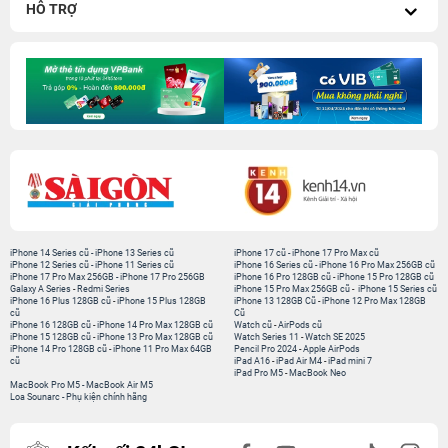
HỖ TRỢ
iPhone 14 Series cũ
-
iPhone 13 Series cũ
iPhone 17 cũ
-
iPhone 17 Pro Max cũ
iPhone 12 Series cũ
-
iPhone 11 Series cũ
iPhone 16 Series cũ
-
iPhone 16 Pro Max 256GB cũ
iPhone 17 Pro Max 256GB
-
iPhone 17 Pro 256GB
iPhone 16 Pro 128GB cũ
-
iPhone 15 Pro 128GB cũ
Galaxy A Series
-
Redmi Series
iPhone 15 Pro Max 256GB cũ
-
iPhone 15 Series cũ
iPhone 16 Plus 128GB cũ
-
iPhone 15 Plus 128GB
iPhone 13 128GB Cũ
-
iPhone 12 Pro Max 128GB
cũ
Cũ
iPhone 16 128GB cũ
-
iPhone 14 Pro Max 128GB cũ
Watch cũ
-
AirPods cũ
iPhone 15 128GB cũ
-
iPhone 13 Pro Max 128GB cũ
Watch Series 11
-
Watch SE 2025
iPhone 14 Pro 128GB cũ
-
iPhone 11 Pro Max 64GB
Pencil Pro 2024
-
Apple AirPods
cũ
iPad A16
-
iPad Air M4
-
iPad mini 7
iPad Pro M5
-
MacBook Neo
MacBook Pro M5
-
MacBook Air M5
Loa Sounarc
-
Phụ kiện chính hãng