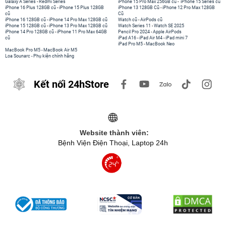
Galaxy A Series
-
Redmi Series
iPhone 15 Pro Max 256GB cũ
-
iPhone 15 Series cũ
iPhone 16 Plus 128GB cũ
-
iPhone 15 Plus 128GB
iPhone 13 128GB Cũ
-
iPhone 12 Pro Max 128GB
cũ
Cũ
iPhone 16 128GB cũ
-
iPhone 14 Pro Max 128GB cũ
Watch cũ
-
AirPods cũ
iPhone 15 128GB cũ
-
iPhone 13 Pro Max 128GB cũ
Watch Series 11
-
Watch SE 2025
iPhone 14 Pro 128GB cũ
-
iPhone 11 Pro Max 64GB
Pencil Pro 2024
-
Apple AirPods
cũ
iPad A16
-
iPad Air M4
-
iPad mini 7
iPad Pro M5
-
MacBook Neo
MacBook Pro M5
-
MacBook Air M5
Loa Sounarc
-
Phụ kiện chính hãng
Kết nối 24hStore
Website thành viên:
Bệnh Viện Điện Thoại, Laptop 24h