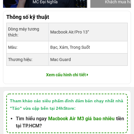
MC Đại Nghĩa
Khách mua hàng
Thông số kỹ thuật
Dòng máy tương
Macbook Air/Pro 13"
thích:
Màu:
Bạc, Xám, Trong Suốt
Thương hiệu:
Mac Guard
Xem cấu hình chi tiết
Tham khảo các siêu phẩm đình đám bán chạy nhất nhà
"Táo" vừa cập bến tại 24hStore:
Tìm hiểu ngay
Macbook Air M3 giá bao nhiêu
tiền
tại TP.HCM?