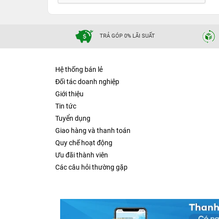
mang theo bất cứ nơi đâu.
Thứ 2: Khả năng thông gió tốt
TRẢ GÓP 0% LÃI SUẤT
Bề mặt đế tản nhiệt được thiết kế lưới rỗng tổ 
máy tính xách tay trên giá đỡ, và dù sử dụng tr
hiện tượng quá nóng.
Hệ thống bán lẻ
Đối tác doanh nghiệp
Giới thiệu
Tin tức
Tuyển dụng
Giao hàng và thanh toán
Quy chế hoạt động
Ưu đãi thành viên
Các câu hỏi thường gặp