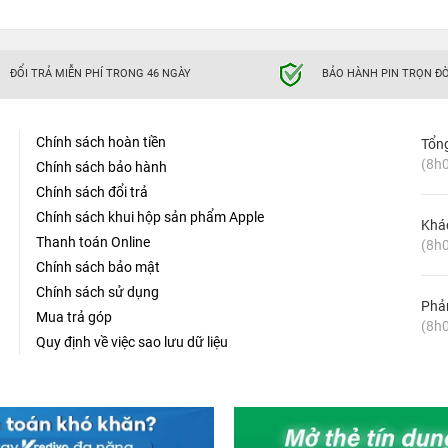
ĐỔI TRẢ MIỄN PHÍ TRONG 46 NGÀY
BẢO HÀNH PIN TRỌN ĐỜ
ong tinh tế giúp tăng cường lưu thông không khí. Từ đây khi đặt
ong nhiều giờ thì máy vẫn được hỗ trợ tản nhiệt tốt và không có
Chính sách hoàn tiền
Tổn
(8h0
Chính sách bảo hành
Chính sách đổi trả
Chính sách khui hộp sản phẩm Apple
Khá
Thanh toán Online
(8h0
Chính sách bảo mật
Chính sách sử dụng
Phản
Mua trả góp
(8h0
Quy định về việc sao lưu dữ liệu