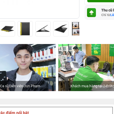
Thu cũ 
Chỉ từ
Li
Ca sĩ/Diễn viên Jun Phạm
Khách mua hàng tại 24hSto
ặc điểm nổi bật