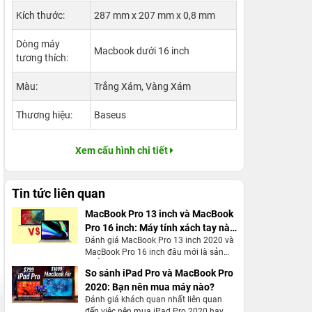
Kích thước:
287 mm x 207 mm x 0,8 mm
Dòng máy
Macbook dưới 16 inch
tương thích:
Màu:
Trắng Xám, Vàng Xám
Thương hiệu:
Baseus
Xem cấu hình chi tiết
Tin tức liên quan
MacBook Pro 13 inch và MacBook
Pro 16 inch: Máy tính xách tay nào
Đánh giá MacBook Pro 13 inch 2020 và
phù hợp với bạn?
MacBook Pro 16 inch đâu mới là sản
phẩm đáng mua hơn cả, với những
So sánh iPad Pro và MacBook Pro
điểm khác biệt
2020: Bạn nên mua máy nào?
Đánh giá khách quan nhất liên quan
đến việc nên mua iPad Pro 2020 hay