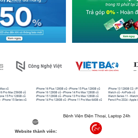
 Max cũ
iPhone 16 Plus 128GB cũ
-
iPhone 15 Plus 128GB cũ
iPhone 13 128GB Cũ
-
iP
16 Pro Max 256GB cũ
iPhone 16 128GB cũ
-
iPhone 14 Pro Max 128GB cũ
Watch cũ
-
AirPods cũ
one 15 Pro 128GB cũ
iPhone 15 128GB cũ
-
iPhone 13 Pro Max 128GB cũ
Watch Series 11
-
Watch
-
iPhone 15 Series cũ
iPhone 14 Pro 128GB cũ
-
iPhone 11 Pro Max 64GB cũ
Pencil Pro 2024
-
Apple 
Bệnh Viện Điện Thoại, Laptop 24h
Website thành viên: