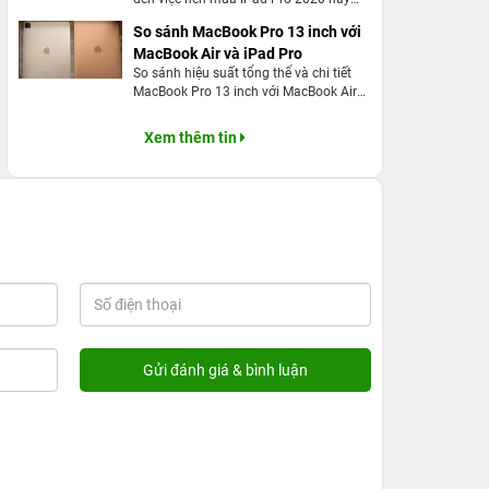
MacBook Pro 2020, khi cả hai đều có
So sánh MacBook Pro 13 inch với
thể là sản phẩm thay thế cho nhau
MacBook Air và iPad Pro
So sánh hiệu suất tổng thể và chi tiết
MacBook Pro 13 inch với MacBook Air
và iPad Pro.
Xem thêm tin