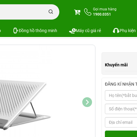
di động xếp gọn Baseus LV732-WG dùng cho Macbook/Laptop
Gọi mua hàng
1900.0351
eus LV732-WG dùng cho Macbook/Laptop
SKU:
p
Đồng hồ thông minh
Máy cũ giá rẻ
Phụ kiện
Khuyến mãi
ĐĂNG KÍ NHẬN 