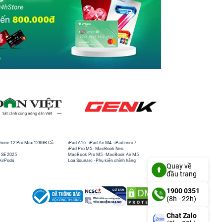
hone 12 Pro Max 128GB Cũ
iPad A16
-
iPad Air M4
-
iPad mini 7
iPad Pro M5
-
MacBook Neo
 SE 2025
MacBook Pro M5
-
MacBook Air M5
AirPods
Loa Sounarc
-
Phụ kiện chính hãng
Quay về
đầu trang
1900 0351
(8h - 22h)
Chat Zalo