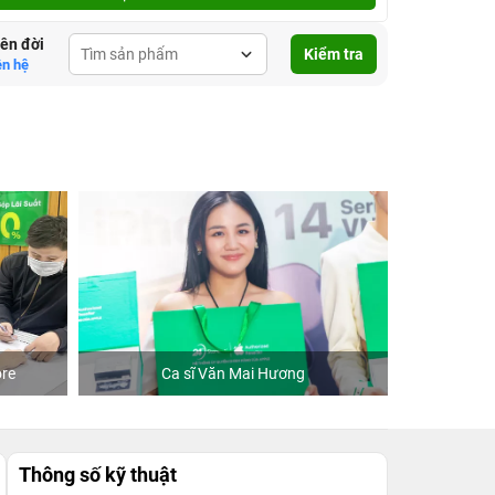
lên đời
Kiểm tra
ên hệ
re
Ca sĩ Văn Mai Hương
Khách
Thông số kỹ thuật