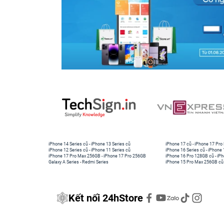
iPhone 14 Series cũ
-
iPhone 13 Series cũ
iPhone 17 cũ
-
iPhone 17 Pro
iPhone 12 Series cũ
-
iPhone 11 Series cũ
iPhone 16 Series cũ
-
iPhone 
iPhone 17 Pro Max 256GB
-
iPhone 17 Pro 256GB
iPhone 16 Pro 128GB cũ
-
iPh
Galaxy A Series
-
Redmi Series
iPhone 15 Pro Max 256GB cũ
Kết nối 24hStore
Thứ 3: Có thể điều chỉnh mức tùy ý