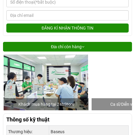
ĐĂNG KÍ NHẬN THÔNG TIN
Địa chỉ còn hàng
Khách mua hàng tại 24hStore
Ca sĩ/Diễn v
Thông số kỹ thuật
Thương hiệu:
Baseus