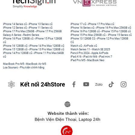
iPhone 14 Series cũ
-
iPhone 13 Series cũ
iPhone 17 cũ
-
iPhone 17 Pro Max cũ
iPhone 12 Series cũ
-
iPhone 11 Series cũ
iPhone 16 Series cũ
-
iPhone 16 Pro Max 256GB cũ
iPhone 17 Pro Max 256GB
-
iPhone 17 Pro 256GB
iPhone 16 Pro 128GB cũ
-
iPhone 15 Pro 128GB cũ
Galaxy A Series
-
Redmi Series
iPhone 15 Pro Max 256GB cũ
-
iPhone 15 Series cũ
iPhone 16 Plus 128GB cũ
-
iPhone 15 Plus 128GB
iPhone 13 128GB Cũ
-
iPhone 12 Pro Max 128GB
cũ
Cũ
iPhone 16 128GB cũ
-
iPhone 14 Pro Max 128GB cũ
Watch cũ
-
AirPods cũ
iPhone 15 128GB cũ
-
iPhone 13 Pro Max 128GB cũ
Watch Series 11
-
Watch SE 2025
iPhone 14 Pro 128GB cũ
-
iPhone 11 Pro Max 64GB
Pencil Pro 2024
-
Apple AirPods
cũ
iPad A16
-
iPad Air M4
-
iPad mini 7
iPad Pro M5
-
MacBook Neo
MacBook Pro M5
-
MacBook Air M5
Loa Sounarc
-
Phụ kiện chính hãng
Kết nối 24hStore
Website thành viên:
Bệnh Viện Điện Thoại, Laptop 24h