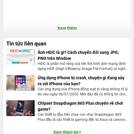
Xem thêm
Tin tức liên quan
Ảnh HEIC là gì? Cách chuyển đổi sang JPG,
PNG trên Window
HEIC là phần mở rộng của tên file hình ảnh mang định
dạng HEIF (High Efficiency Image File Format) có nghĩa
là định dạng hình ảnh chất lượng cao.
Ứng dụng iPhone bị crash, chuyện gì đang xảy
ra với iPhone của bạn?
Các ứng dụng của iPhone đồng loạt bị văng không rõ lý
do vào ngày 06/07/2020. Mới đây đã có thông tin cho
rằng nguyên nhân là do SDK Facebook. Vậy chi tiết của
Chipset Snapdragon 865 Plus chuyên về chơi
vấn đề này là như thế nào?
game?
Các thiết bị đầu tiên chạy con chip Snapdragon 865
Plus đều là các thiết bị gaming đến từ Asus và Lenovo.
Vậy liệu đây có thực sự là con chip phục vụ chủ yếu cho
trải nghiệm chơi game trên smartphone?
Xem thêm tin