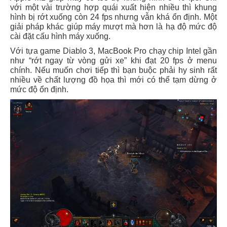
với một vài trường hợp quái xuất hiện nhiều thì khung
hình bị rớt xuống còn 24 fps nhưng vẫn khá ổn định. Một
giải pháp khác giúp máy mượt mà hơn là hạ độ mức độ
cài đặt cấu hình máy xuống.
Với tựa game Diablo 3, MacBook Pro chạy chip Intel gần
như “rớt ngay từ vòng gửi xe” khi đạt 20 fps ở menu
chính. Nếu muốn chơi tiếp thì bạn buộc phải hy sinh rất
nhiều về chất lượng đồ họa thì mới có thể tạm dừng ở
mức độ ổn định.