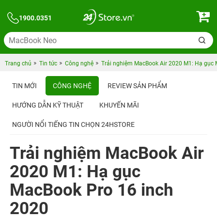
1900.0351
Trang chủ
Tin tức
Công nghệ
Trải nghiệm MacBook Air 2020 M1: Hạ gục 
TIN MỚI
CÔNG NGHỆ
REVIEW SẢN PHẨM
HƯỚNG DẪN KỸ THUẬT
KHUYẾN MÃI
NGƯỜI NỔI TIẾNG TIN CHỌN 24HSTORE
Trải nghiệm MacBook Air
2020 M1: Hạ gục
MacBook Pro 16 inch
2020