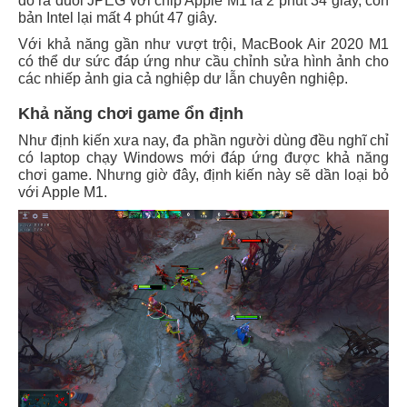
đó ra đuôi JPEG với chip Apple M1 là 2 phút 34 giây, còn
bản Intel lại mất 4 phút 47 giây.
Với khả năng gần như vượt trội, MacBook Air 2020 M1
có thể dư sức đáp ứng như cầu chỉnh sửa hình ảnh cho
các nhiếp ảnh gia cả nghiệp dư lẫn chuyên nghiệp.
Khả năng chơi game ổn định
Như định kiến xưa nay, đa phần người dùng đều nghĩ chỉ
có laptop chạy Windows mới đáp ứng được khả năng
chơi game. Nhưng giờ đây, định kiến này sẽ dần loại bỏ
với Apple M1.