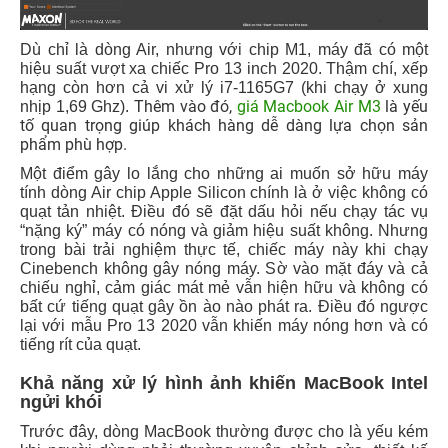
Dù chỉ là dòng Air, nhưng với chip M1, máy đã có một
hiệu suất vượt xa chiếc Pro 13 inch 2020. Thậm chí, xếp
hạng còn hơn cả vi xử lý i7-1165G7 (khi chạy ở xung
Thêm vào đó,
giá Macbook Air M3
là yếu
nhịp 1,69 Ghz).
tố quan trọng giúp khách hàng dễ dàng lựa chọn sản
phẩm phù hợp.
Một điểm gây lo lắng cho những ai muốn sở hữu máy
tính dòng Air chip Apple Silicon chính là ở việc không có
quạt tản nhiệt. Điều đó sẽ đặt dấu hỏi nếu chạy tác vụ
“nặng ký” máy có nóng và giảm hiệu suất không. Nhưng
trong bài trải nghiệm thực tế, chiếc máy này khi chạy
Cinebench không gây nóng máy. Sờ vào mặt đáy và cả
chiếu nghỉ, cảm giác mát mẻ vẫn hiện hữu và không có
bất cứ tiếng quạt gây ồn ào nào phát ra. Điều đó ngược
lại với mẫu Pro 13 2020 vẫn khiến máy nóng hơn và có
tiếng rít của quạt.
Khả năng xử lý hình ảnh khiến MacBook Intel
ngửi khói
Trước đây, dòng MacBook thường được cho là yếu kém