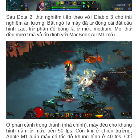
Sau Dota 2, thử nghiệm tiếp theo với Diablo 3 cho trải
nghiệm ấn tượng. Bất ngờ là máy đã tự động cài đặt cấu
hình cao, trừ phần đổ bóng là ở mức medium. Mọi thứ
đều mượt mà và ổn định với MacBook Air M1 mới.
Ở phân cảnh trong thành (nhà chính), máy đều cho khung
hình nằm ở mức trên 50 fps. Còn khi ở chiến trường,
Apple M1 giúp máy có tốc độ khung hình ở 40 fps. Chỉ