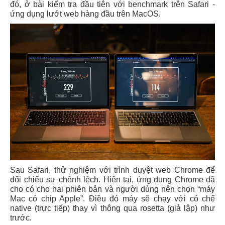
đó, ở bài kiểm tra đầu tiên với benchmark trên Safari -
ứng dụng lướt web hàng đầu trên MacOS.
Sau Safari, thử nghiệm với trình duyệt web Chrome để
đối chiếu sự chênh lệch. Hiện tại, ứng dụng Chrome đã
cho có cho hai phiên bản và người dùng nên chọn “máy
Mac có chip Apple”. Điều đó máy sẽ chạy với có chế
native (trực tiếp) thay vì thông qua rosetta (giả lập) như
trước.