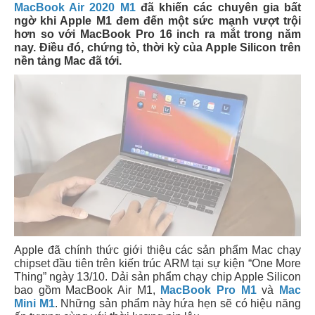
MacBook Air 2020 M1
đã khiến các chuyên gia bất
ngờ khi Apple M1 đem đến một sức mạnh vượt trội
hơn so với MacBook Pro 16 inch ra mắt trong năm
nay. Điều đó, chứng tỏ, thời kỳ của Apple Silicon trên
nền tảng Mac đã tới.
Apple đã chính thức giới thiệu các sản phẩm Mac chạy
chipset đầu tiên trên kiến trúc ARM tại sự kiện “One More
Thing” ngày 13/10. Dải sản phẩm chạy chip Apple Silicon
bao gồm MacBook Air M1,
MacBook Pro M1
và
Mac
Mini M1
. Những sản phẩm này hứa hẹn sẽ có hiệu năng