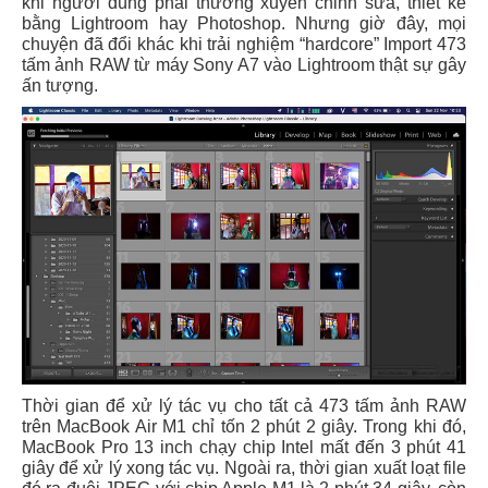
khi người dùng phải thường xuyên chỉnh sửa, thiết kế
bằng Lightroom hay Photoshop. Nhưng giờ đây, mọi
chuyện đã đổi khác khi trải nghiệm “hardcore” Import 473
tấm ảnh RAW từ máy Sony A7 vào Lightroom thật sự gây
ấn tượng.
Thời gian để xử lý tác vụ cho tất cả 473 tấm ảnh RAW
trên MacBook Air M1 chỉ tốn 2 phút 2 giây. Trong khi đó,
MacBook Pro 13 inch chạy chip Intel mất đến 3 phút 41
giây để xử lý xong tác vụ. Ngoài ra, thời gian xuất loạt file