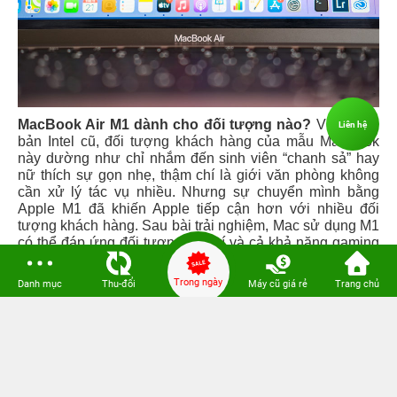
MacBook Air M1 dành cho đối tượng nào?
Với phiên
Liên hệ
bản Intel cũ, đối tượng khách hàng của mẫu MacBook
này dường như chỉ nhắm đến sinh viên “chanh sả” hay
nữ thích sự gọn nhẹ, thậm chí là giới văn phòng không
cần xử lý tác vụ nhiều. Nhưng sự chuyển mình bằng
Apple M1 đã khiến Apple tiếp cận hơn với nhiều đối
tượng khách hàng. Sau bài trải nghiệm, Mac sử dụng M1
có thể đáp ứng đối tượng giải trí và cả khả năng gaming
“sương sương”. Thậm chí với các bạn nhiếp ảnh từ
nghiệp dư đến bán chuyên cũng có thể lựa chọn
Trong ngày
Danh mục
Thu-đổi
Máy cũ giá rẻ
Trang chủ
MacBook Air 2020 M1 vừa nhẹ gọn nhưng vẫn mạnh mẽ.
MacBook Air mới sẽ không dành cho những đối
tượng nào?
Hiện tại do chạy trên nền tảng ARM nên
ứng dụng vẫn chưa tương thích, nhất là với những đối
tượng làm nghề lập trình. Ngoài ra, với việc chạy trên nền
tảng MacOS nên chắc hẳn những ai thích vọc vạch thì