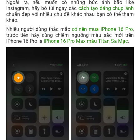
Ngoài ra, nếu muốn có những bức ảnh bão like
Instagram, hãy bỏ túi ngay các
cách tạo dáng chụp ảnh
chuẩn đẹp với nhiều chủ đề khác nhau bạn có thể tham
khảo.
Nhiều người dùng thắc mắc
có nên mua iPhone 16 Pro
,
trước tiên hãy cùng chiêm ngưỡng màu sắc mới trên
iPhone 16 Pro là
iPhone 16 Pro Max màu Titan Sa Mạc
.