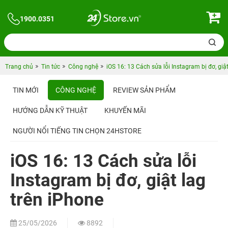
1900.0351
Trang chủ
Tin tức
Công nghệ
iOS 16: 13 Cách sửa lỗi Instagram bị đơ, giậ
TIN MỚI
CÔNG NGHỆ
REVIEW SẢN PHẨM
HƯỚNG DẪN KỸ THUẬT
KHUYẾN MÃI
NGƯỜI NỔI TIẾNG TIN CHỌN 24HSTORE
iOS 16: 13 Cách sửa lỗi
Instagram bị đơ, giật lag
trên iPhone
25/05/2026
8892