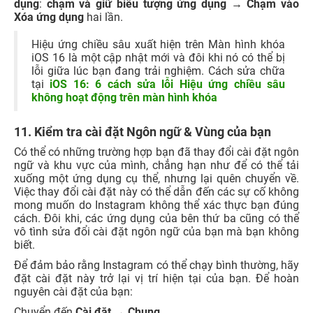
dụng
:
chạm và giữ biểu tượng ứng dụng
→
Chạm vào
Xóa ứng dụng
hai lần.
Hiệu ứng chiều sâu xuất hiện trên Màn hình khóa
iOS 16 là một cập nhật mới và đôi khi nó có thể bị
lỗi giữa lúc bạn đang trải nghiệm. Cách sửa chữa
tại
iOS 16: 6 cách sửa lỗi Hiệu ứng chiều sâu
không hoạt động trên màn hình khóa
11. Kiểm tra cài đặt Ngôn ngữ & Vùng của bạn
Có thể có những trường hợp bạn đã thay đổi cài đặt ngôn
ngữ và khu vực của mình, chẳng hạn như để có thể tải
xuống một ứng dụng cụ thể, nhưng lại quên chuyển về.
Việc thay đổi cài đặt này có thể dẫn đến các sự cố không
mong muốn do Instagram không thể xác thực bạn đúng
cách. Đôi khi, các ứng dụng của bên thứ ba cũng có thể
vô tình sửa đổi cài đặt ngôn ngữ của bạn mà bạn không
biết.
Để đảm bảo rằng Instagram có thể chạy bình thường, hãy
đặt cài đặt này trở lại vị trí hiện tại của bạn. Để hoàn
nguyên cài đặt của bạn:
Chuyển đến
Cài đặt → Chung
.