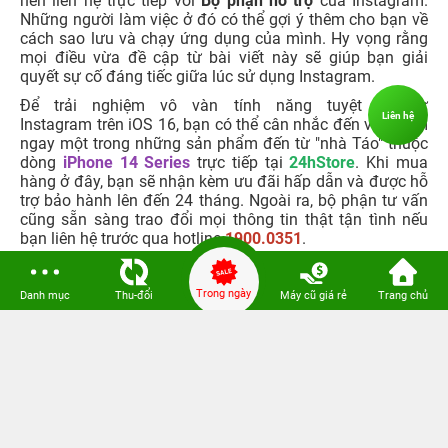
nên liên hệ trực tiếp với
Bộ phận hỗ trợ
của Instagram.
Những người làm việc ở đó có thể gợi ý thêm cho bạn về
cách sao lưu và chạy ứng dụng của mình. Hy vọng rằng
mọi điều vừa đề cập từ bài viết này sẽ giúp bạn giải
quyết sự cố đáng tiếc giữa lúc sử dụng Instagram.
Để trải nghiệm vô vàn tính năng tuyệt vời từ
Liên hệ
Instagram trên iOS 16, bạn có thể cân nhắc đến việc sắm
ngay một trong những sản phẩm đến từ "nhà Táo" thuộc
dòng
iPhone 14 Series
trực tiếp tại
24hStore
. Khi mua
hàng ở đây, bạn sẽ nhận kèm ưu đãi hấp dẫn và được hỗ
trợ bảo hành lên đến 24 tháng. Ngoài ra, bộ phận tư vấn
cũng sẵn sàng trao đổi mọi thông tin thật tận tình nếu
bạn liên hệ trước qua hotline
1900.0351
.
Tham khảo ngay một số dòng iPhone 11, 12 cũ chính
hãng Apple siêu rẻ tại 24hStore:
Trong ngày
Danh mục
Thu-đổi
Máy cũ giá rẻ
Trang chủ
Giá iPhone 13 256GB cũ
iPhone 13 Pro Max cũ 256GB
iPhone 13 Pro cũ giá bao nhiêu
iPhone 13 Pro Max 512GB cũ, giá rẻ
iPhone 13 Pro 256GB cũ
iPhone 11 Pro Max cũ
iPhone 12 128GB cũ giá rẻ