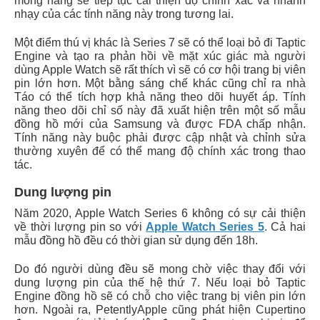
mong hãng sẽ tiếp tục cải thiện độ chính xác và nhanh
nhạy của các tính năng này trong tương lai.
Một điểm thú vị khác là Series 7 sẽ có thể loại bỏ đi Taptic
Engine và tạo ra phản hồi về mặt xúc giác mà người
dùng Apple Watch sẽ rất thích vì sẽ có cơ hội trang bị viên
pin lớn hơn.
Một bằng sáng chế khác cũng chỉ ra nhà
Táo có thể tích hợp khả năng theo dõi huyết áp. Tính
năng theo dõi chỉ số này đã xuất hiện trên một số mẫu
đồng hồ mới của Samsung và được FDA chấp nhận.
Tính năng này buộc phải được cập nhật và chỉnh sửa
thường xuyên để có thể mang độ chính xác trong thao
tác.
Dung lượng pin
Năm 2020, Apple Watch Series 6 không có sự cải thiện
về thời lượng pin so với
Apple Watch Series 5
. Cả hai
mẫu đồng hồ đều có thời gian sử dụng đến 18h.
Do đó người dùng đều sẽ mong chờ việc thay đổi với
dung lượng pin của thế hệ thứ 7. Nếu loại bỏ Taptic
Engine đồng hồ sẽ có chỗ cho việc trang bị viên pin lớn
hơn. Ngoài ra, PetentlyApple cũng phát hiện Cupertino