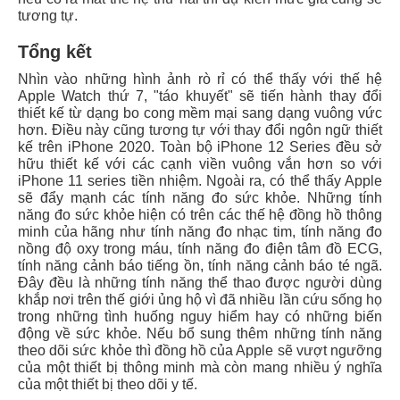
tương tự.
Tổng kết
Nhìn vào những hình ảnh rò rỉ có thể thấy với thế hệ
Apple Watch thứ 7, "táo khuyết" sẽ tiến hành thay đổi
thiết kế từ dạng bo cong mềm mại sang dạng vuông vức
hơn. Điều này cũng tương tự với thay đổi ngôn ngữ thiết
kế trên iPhone 2020. Toàn bộ iPhone 12 Series đều sở
hữu thiết kế với các cạnh viền vuông vắn hơn so với
iPhone 11 series tiền nhiệm. Ngoài ra, có thể thấy Apple
sẽ đẩy mạnh các tính năng đo sức khỏe. Những tính
năng đo sức khỏe hiện có trên các thế hệ đồng hồ thông
minh của hãng như tính năng đo nhạc tim, tính năng đo
nồng độ oxy trong máu, tính năng đo điện tâm đồ ECG,
tính năng cảnh báo tiếng ồn, tính năng cảnh báo té ngã.
Đây đều là những tính năng thể thao được người dùng
khắp nơi trên thế giới ủng hộ vì đã nhiều lần cứu sống họ
trong những tình huống nguy hiểm hay có những biến
động về sức khỏe. Nếu bổ sung thêm những tính năng
theo dõi sức khỏe thì đồng hồ của Apple sẽ vượt ngưỡng
của một thiết bị thông minh mà còn mang nhiều ý nghĩa
của một thiết bị theo dõi y tế.