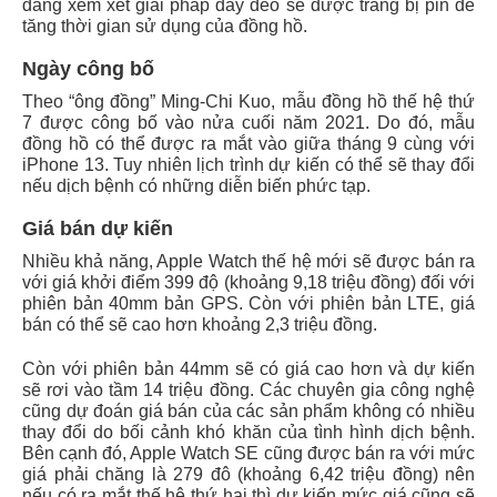
đang xem xét giải pháp dây đeo sẽ được trang bị pin để
tăng thời gian sử dụng của đồng hồ.
Ngày công bố
Theo “ông đồng” Ming-Chi Kuo, mẫu đồng hồ thế hệ thứ
7 được công bố vào nửa cuối năm 2021. Do đó, mẫu
đồng hồ có thể được ra mắt vào giữa tháng 9 cùng với
iPhone 13. Tuy nhiên lịch trình dự kiến có thể sẽ thay đổi
nếu dịch bệnh có những diễn biến phức tạp.
Giá bán dự kiến
Nhiều khả năng, Apple Watch thế hệ mới sẽ được bán ra
với giá khởi điểm 399 độ (khoảng 9,18 triệu đồng) đối với
phiên bản 40mm bản GPS. Còn với phiên bản LTE, giá
bán có thể sẽ cao hơn khoảng 2,3 triệu đồng.
Còn với phiên bản 44mm sẽ có giá cao hơn và dự kiến
sẽ rơi vào tầm 14 triệu đồng. Các chuyên gia công nghệ
cũng dự đoán giá bán của các sản phẩm không có nhiều
thay đổi do bối cảnh khó khăn của tình hình dịch bệnh.
Bên cạnh đó, Apple Watch SE cũng được bán ra với mức
giá phải chăng là 279 đô (khoảng 6,42 triệu đồng) nên
nếu có ra mắt thế hệ thứ hai thì dự kiến mức giá cũng sẽ