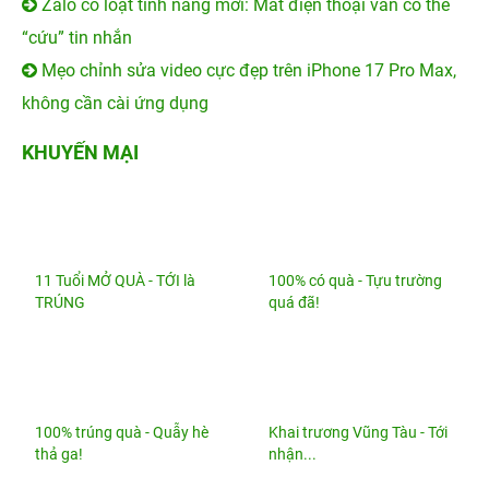
Zalo có loạt tính năng mới: Mất điện thoại vẫn có thể
“cứu” tin nhắn
Mẹo chỉnh sửa video cực đẹp trên iPhone 17 Pro Max,
không cần cài ứng dụng
KHUYẾN MẠI
11 Tuổi MỞ QUÀ - TỚI là
100% có quà - Tựu trường
TRÚNG
quá đã!
100% trúng quà - Quẫy hè
Khai trương Vũng Tàu - Tới
thả ga!
nhận...