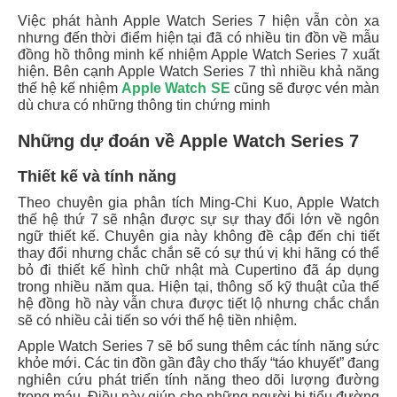
Việc phát hành Apple Watch Series 7 hiện vẫn còn xa
nhưng đến thời điểm hiện tại đã có nhiều tin đồn về mẫu
đồng hồ thông minh kế nhiệm Apple Watch Series 7 xuất
hiện. Bên cạnh Apple Watch Series 7 thì nhiều khả năng
thế hệ kế nhiệm
Apple Watch SE
cũng sẽ được vén màn
dù chưa có những thông tin chứng minh
Những dự đoán về Apple Watch Series 7
Thiết kế và tính năng
Theo chuyên gia phân tích Ming-Chi Kuo, Apple Watch
thế hệ thứ 7 sẽ nhận được sự sự thay đổi lớn về ngôn
ngữ thiết kế. Chuyên gia này không đề cập đến chi tiết
thay đổi nhưng chắc chắn sẽ có sự thú vị khi hãng có thể
bỏ đi thiết kế hình chữ nhật mà Cupertino đã áp dụng
trong nhiều năm qua.
Hiện tại, thông số kỹ thuật của thế
hệ đồng hồ này vẫn chưa được tiết lộ nhưng chắc chắn
sẽ có nhiều cải tiến so với thế hệ tiền nhiệm.
Apple Watch Series 7 sẽ bổ sung thêm các tính năng sức
khỏe mới. Các tin đồn gần đây cho thấy “táo khuyết” đang
nghiên cứu phát triển tính năng theo dõi lượng đường
trong máu. Điều này giúp cho những người bị tiểu đường