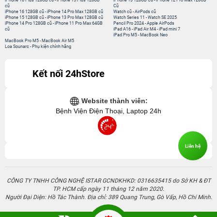
iPhone 16 Plus 128GB cũ
-
iPhone 15 Plus 128GB
iPhone 13 128GB Cũ
-
iPhone 12 Pro Max 128GB
cũ
Cũ
iPhone 16 128GB cũ
-
iPhone 14 Pro Max 128GB cũ
Watch cũ
-
AirPods cũ
iPhone 15 128GB cũ
-
iPhone 13 Pro Max 128GB cũ
Watch Series 11
-
Watch SE 2025
iPhone 14 Pro 128GB cũ
-
iPhone 11 Pro Max 64GB
Pencil Pro 2024
-
Apple AirPods
cũ
iPad A16
-
iPad Air M4
-
iPad mini 7
iPad Pro M5
-
MacBook Neo
MacBook Pro M5
-
MacBook Air M5
Loa Sounarc
-
Phụ kiện chính hãng
Kết nối 24hStore
Website thành viên:
Bệnh Viện Điện Thoại, Laptop 24h
Liên hệ
CÔNG TY TNHH CÔNG NGHỆ ISTAR GCNDKHKD: 0316635415 do Sở KH & ĐT
TP. HCM cấp ngày 11 tháng 12 năm 2020.
Người Đại Diện: Hồ Tác Thành. Địa chỉ: 389 Quang Trung, Gò Vấp, Hồ Chí Minh.