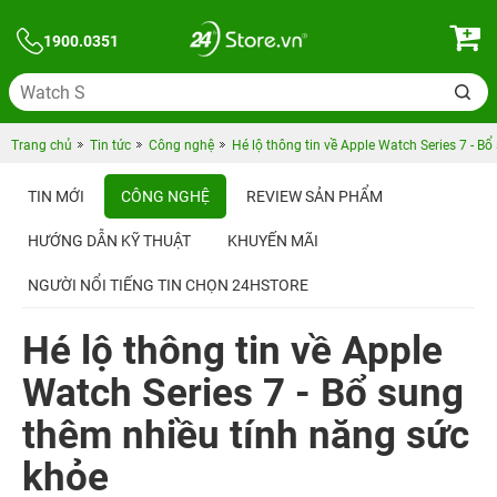
1900.0351
Trang chủ
Tin tức
Công nghệ
Hé lộ thông tin về Apple Watch Series 7 - B
TIN MỚI
CÔNG NGHỆ
REVIEW SẢN PHẨM
HƯỚNG DẪN KỸ THUẬT
KHUYẾN MÃI
NGƯỜI NỔI TIẾNG TIN CHỌN 24HSTORE
Hé lộ thông tin về Apple
Watch Series 7 - Bổ sung
thêm nhiều tính năng sức
khỏe