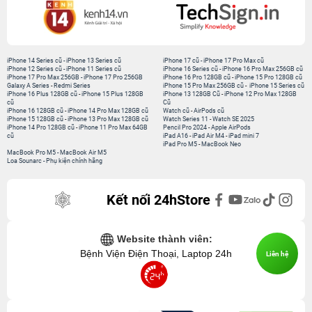
iPhone 14 Series cũ
-
iPhone 13 Series cũ
iPhone 17 cũ
-
iPhone 17 Pro Max cũ
iPhone 12 Series cũ
-
iPhone 11 Series cũ
iPhone 16 Series cũ
-
iPhone 16 Pro Max 256GB cũ
iPhone 17 Pro Max 256GB
-
iPhone 17 Pro 256GB
iPhone 16 Pro 128GB cũ
-
iPhone 15 Pro 128GB cũ
Galaxy A Series
-
Redmi Series
iPhone 15 Pro Max 256GB cũ
-
iPhone 15 Series cũ
iPhone 16 Plus 128GB cũ
-
iPhone 15 Plus 128GB
iPhone 13 128GB Cũ
-
iPhone 12 Pro Max 128GB
cũ
Cũ
iPhone 16 128GB cũ
-
iPhone 14 Pro Max 128GB cũ
Watch cũ
-
AirPods cũ
iPhone 15 128GB cũ
-
iPhone 13 Pro Max 128GB cũ
Watch Series 11
-
Watch SE 2025
iPhone 14 Pro 128GB cũ
-
iPhone 11 Pro Max 64GB
Pencil Pro 2024
-
Apple AirPods
cũ
iPad A16
-
iPad Air M4
-
iPad mini 7
iPad Pro M5
-
MacBook Neo
MacBook Pro M5
-
MacBook Air M5
Loa Sounarc
-
Phụ kiện chính hãng
Kết nối 24hStore
Website thành viên:
Bệnh Viện Điện Thoại, Laptop 24h
Liên hệ