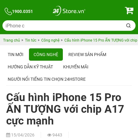
1900.0351
Trang chủ
Tin tức
Công nghệ
Cấu hình iPhone 15 Pro ẤN TƯỢNG với chi
TIN MỚI
CÔNG NGHỆ
REVIEW SẢN PHẨM
HƯỚNG DẪN KỸ THUẬT
KHUYẾN MÃI
NGƯỜI NỔI TIẾNG TIN CHỌN 24HSTORE
Cấu hình iPhone 15 Pro
ẤN TƯỢNG với chip A17
cực mạnh
15/04/2026
9443