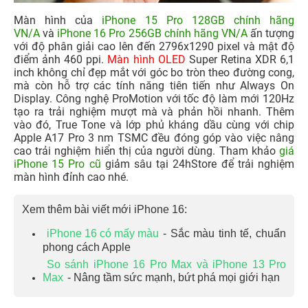
Màn hình của
iPhone 15 Pro 128GB chính hãng
VN/A
và
iPhone 16 Pro 256GB chính hãng VN/A
ấn tượng
với độ phân giải cao lên đến 2796x1290 pixel và mật độ
điểm ảnh 460 ppi.
Màn hình OLED
Super Retina XDR 6,1
inch không chỉ đẹp mắt với góc bo tròn theo đường cong,
mà còn hỗ trợ các tính năng tiên tiến như Always On
Display. Công nghệ ProMotion với tốc độ làm mới 120Hz
tạo ra trải nghiệm mượt mà và phản hồi nhanh. Thêm
vào đó, True Tone và lớp phủ kháng dầu cùng với chip
Apple A17 Pro 3 nm TSMC đều đóng góp vào việc nâng
cao trải nghiệm hiển thị của người dùng. Tham khảo
giá
iPhone 15 Pro cũ
giảm sâu tại 24hStore để trải nghiệm
màn hình đỉnh cao nhé.
Xem thêm bài viết mới iPhone 16:
iPhone 16 có mấy màu
- Sắc màu tinh tế, chuẩn
phong cách Apple
So sánh iPhone 16 Pro Max và iPhone 13 Pro
Max
- Nâng tầm sức mạnh, bứt phá mọi giới hạn