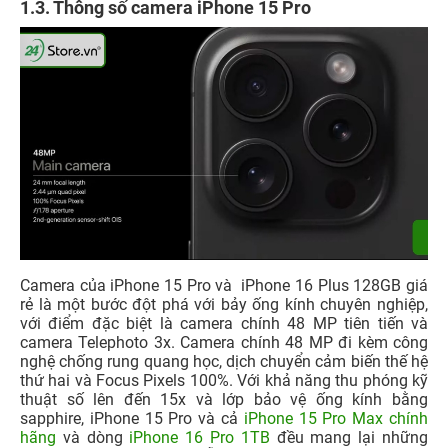
1.3. Thông số camera iPhone 15 Pro
Camera của iPhone 15 Pro và
iPhone 16 Plus 128GB giá
rẻ
là một bước đột phá với bảy ống kính chuyên nghiệp,
với điểm đặc biệt là camera chính 48 MP tiên tiến và
camera Telephoto 3x. Camera chính 48 MP đi kèm công
nghệ chống rung quang học, dịch chuyển cảm biến thế hệ
thứ hai và Focus Pixels 100%. Với khả năng thu phóng kỹ
thuật số lên đến 15x và lớp bảo vệ ống kính bằng
sapphire, iPhone 15 Pro và cả
iPhone 15 Pro Max chính
hãng
và dòng
iPhone 16 Pro 1TB
đều
mang lại những