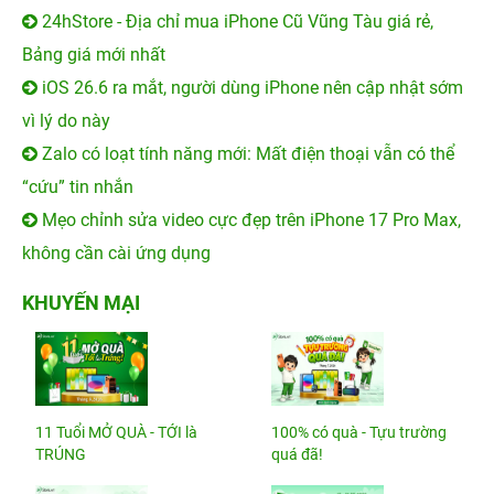
24hStore - Địa chỉ mua iPhone Cũ Vũng Tàu giá rẻ,
Bảng giá mới nhất
iOS 26.6 ra mắt, người dùng iPhone nên cập nhật sớm
vì lý do này
Zalo có loạt tính năng mới: Mất điện thoại vẫn có thể
“cứu” tin nhắn
Mẹo chỉnh sửa video cực đẹp trên iPhone 17 Pro Max,
không cần cài ứng dụng
KHUYẾN MẠI
11 Tuổi MỞ QUÀ - TỚI là
100% có quà - Tựu trường
TRÚNG
quá đã!