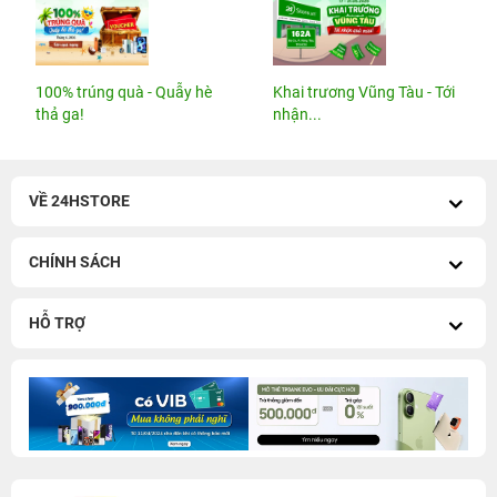
100% trúng quà - Quẫy hè
Khai trương Vũng Tàu - Tới
thả ga!
nhận...
VỀ 24HSTORE
CHÍNH SÁCH
HỖ TRỢ