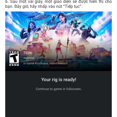
6. Sau một vài giây, một giao diện sẽ được hiển thị cho
bạn. Bây giờ, hãy nhấp vào nút “Tiếp tục”.