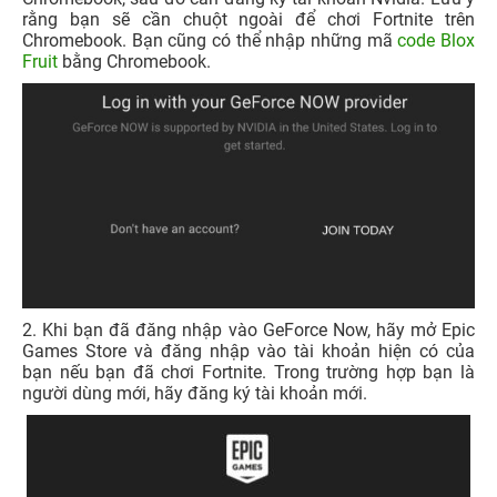
rằng bạn sẽ cần chuột ngoài để chơi Fortnite trên
Chromebook. Bạn cũng có thể nhập những mã
code Blox
Fruit
bằng Chromebook.
2. Khi bạn đã đăng nhập vào GeForce Now, hãy mở Epic
Games Store và đăng nhập vào tài khoản hiện có của
bạn nếu bạn đã chơi Fortnite. Trong trường hợp bạn là
người dùng mới, hãy đăng ký tài khoản mới.