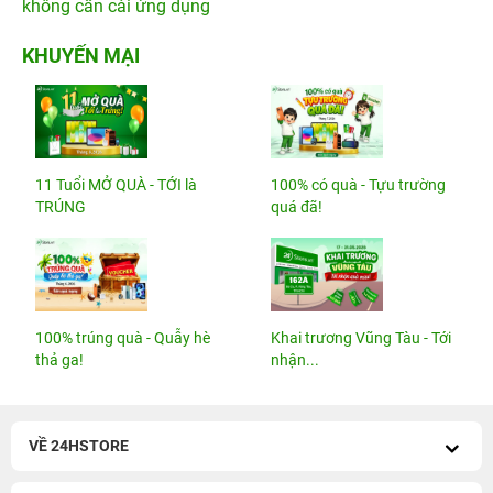
không cần cài ứng dụng
KHUYẾN MẠI
11 Tuổi MỞ QUÀ - TỚI là
100% có quà - Tựu trường
TRÚNG
quá đã!
100% trúng quà - Quẫy hè
Khai trương Vũng Tàu - Tới
thả ga!
nhận...
VỀ 24HSTORE