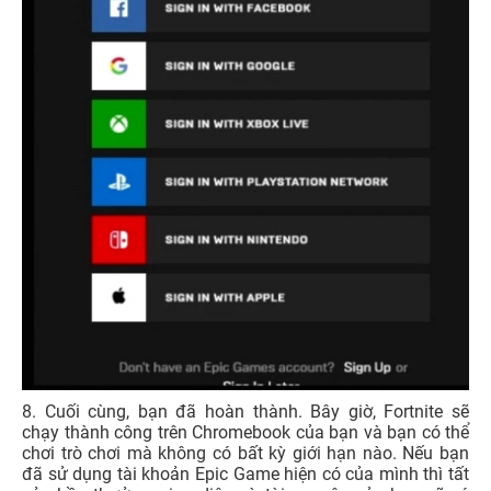
8. Cuối cùng, bạn đã hoàn thành. Bây giờ, Fortnite sẽ
chạy thành công trên Chromebook của bạn và bạn có thể
chơi trò chơi mà không có bất kỳ giới hạn nào. Nếu bạn
đã sử dụng tài khoản Epic Game hiện có của mình thì tất