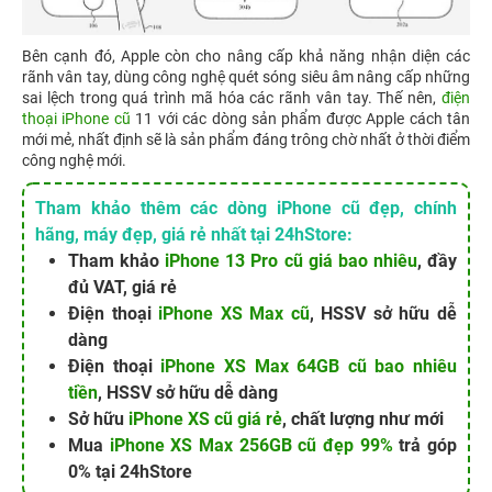
Bên cạnh đó, Apple còn cho nâng cấp khả năng nhận diện các
rãnh vân tay, dùng công nghệ quét sóng siêu âm nâng cấp những
sai lệch trong quá trình mã hóa các rãnh vân tay. Thế nên,
điện
thoại iPhone cũ
11 với các dòng sản phẩm được Apple cách tân
mới mẻ, nhất định sẽ là sản phẩm đáng trông chờ nhất ở thời điểm
công nghệ mới.
Tham khảo thêm các dòng iPhone cũ đẹp, chính
hãng, máy đẹp, giá rẻ nhất tại 24hStore:
Tham khảo
iPhone 13 Pro cũ giá bao nhiêu
, đầy
đủ VAT, giá rẻ
Điện thoại
iPhone XS Max cũ
, HSSV sở hữu dễ
dàng
Điện thoại
iPhone XS Max 64GB cũ bao nhiêu
tiền
, HSSV sở hữu dễ dàng
Sở hữu
iPhone XS cũ giá rẻ
, chất lượng như mới
Mua
iPhone XS Max 256GB cũ đẹp 99%
trả góp
0% tại 24hStore