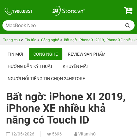
1900.0351
Trang chủ
Tin tức
Công nghệ
Bất ngờ: iPhone XI 2019, iPhone XE nhiều k
TIN MỚI
CÔNG NGHỆ
REVIEW SẢN PHẨM
HƯỚNG DẪN KỸ THUẬT
KHUYẾN MÃI
NGƯỜI NỔI TIẾNG TIN CHỌN 24HSTORE
Bất ngờ: iPhone XI 2019,
iPhone XE nhiều khả
năng có Touch ID
12/05/2026
5696
VitaminC