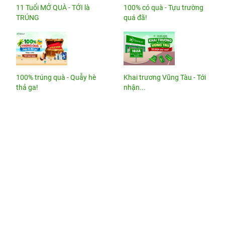
11 Tuổi MỞ QUÀ - TỚI là
100% có quà - Tựu trường
TRÚNG
quá đã!
100% trúng quà - Quẫy hè
Khai trương Vũng Tàu - Tới
thả ga!
nhận...