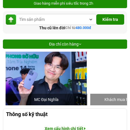
Giao hàng miễn phí siêu tốc trong 2h
Kiểm tra
Thu cũ lên đời
Chỉ từ
480.000đ
Địa chỉ còn hàng
MC Đại Nghĩa
Khách mua hàng
Thông số kỹ thuật
Xem cấu hình chi tiết