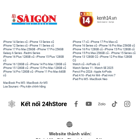
iPhone 14 Series cũ
-
iPhone 13 Series cũ
iPhone 17 cũ
-
iPhone 17 Pro Max cũ
iPhone 12 Series cũ
-
iPhone 11 Series cũ
iPhone 16 Series cũ
-
iPhone 16 Pro Max 256GB cũ
iPhone 17 Pro Max 256GB
-
iPhone 17 Pro 256GB
iPhone 16 Pro 128GB cũ
-
iPhone 15 Pro 128GB cũ
Galaxy A Series
-
Redmi Series
iPhone 15 Pro Max 256GB cũ
-
iPhone 15 Series cũ
iPhone 16 Plus 128GB cũ
-
iPhone 15 Plus 128GB
iPhone 13 128GB Cũ
-
iPhone 12 Pro Max 128GB
cũ
Cũ
iPhone 16 128GB cũ
-
iPhone 14 Pro Max 128GB cũ
Watch cũ
-
AirPods cũ
iPhone 15 128GB cũ
-
iPhone 13 Pro Max 128GB cũ
Watch Series 11
-
Watch SE 2025
iPhone 14 Pro 128GB cũ
-
iPhone 11 Pro Max 64GB
Pencil Pro 2024
-
Apple AirPods
cũ
iPad A16
-
iPad Air M4
-
iPad mini 7
iPad Pro M5
-
MacBook Neo
MacBook Pro M5
-
MacBook Air M5
Loa Sounarc
-
Phụ kiện chính hãng
Kết nối 24hStore
Website thành viên: