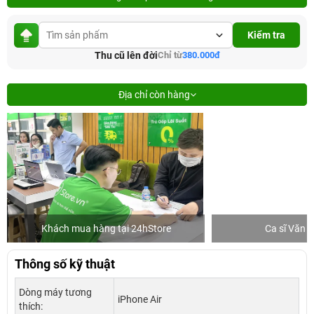
Kiểm tra
Thu cũ lên đời
Chỉ từ
380.000đ
Địa chỉ còn hàng
Khách mua hàng tại 24hStore
Ca sĩ Văn 
Thông số kỹ thuật
Dòng máy tương
iPhone Air
thích: