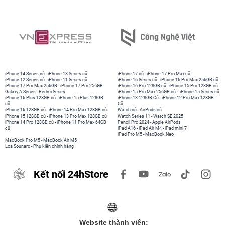
iPhone 14 Series cũ
-
iPhone 13 Series cũ
iPhone 17 cũ
-
iPhone 17 Pro Max cũ
iPhone 12 Series cũ
-
iPhone 11 Series cũ
iPhone 16 Series cũ
-
iPhone 16 Pro Max 256GB cũ
iPhone 17 Pro Max 256GB
-
iPhone 17 Pro 256GB
iPhone 16 Pro 128GB cũ
-
iPhone 15 Pro 128GB cũ
Galaxy A Series
-
Redmi Series
iPhone 15 Pro Max 256GB cũ
-
iPhone 15 Series cũ
iPhone 16 Plus 128GB cũ
-
iPhone 15 Plus 128GB
iPhone 13 128GB Cũ
-
iPhone 12 Pro Max 128GB
cũ
Cũ
iPhone 16 128GB cũ
-
iPhone 14 Pro Max 128GB cũ
Watch cũ
-
AirPods cũ
iPhone 15 128GB cũ
-
iPhone 13 Pro Max 128GB cũ
Watch Series 11
-
Watch SE 2025
iPhone 14 Pro 128GB cũ
-
iPhone 11 Pro Max 64GB
Pencil Pro 2024
-
Apple AirPods
cũ
iPad A16
-
iPad Air M4
-
iPad mini 7
iPad Pro M5
-
MacBook Neo
MacBook Pro M5
-
MacBook Air M5
Loa Sounarc
-
Phụ kiện chính hãng
Kết nối 24hStore
Website thành viên: