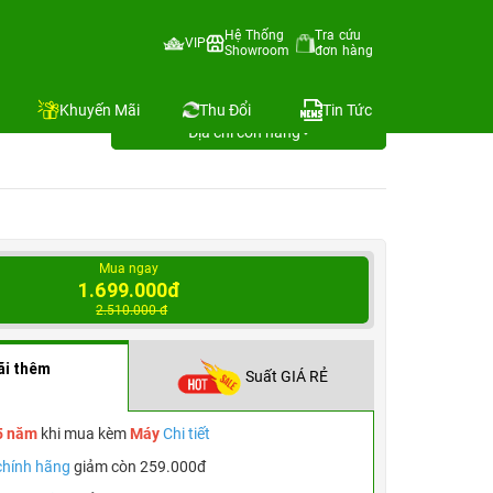
Hệ Thống
Tra cứu
VIP
Showroom
đơn hàng
i 1 12
Khuyến Mãi
Thu Đổi
Tin Tức
Địa chỉ còn hàng
Mua ngay
1.699.000đ
2.510.000 đ
ãi thêm
Suất GIÁ RẺ
5 năm
khi mua kèm
Máy
Chi tiết
chính hãng
giảm còn 259.000đ