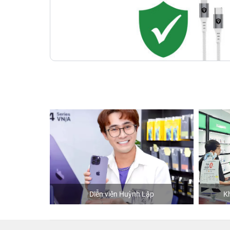
hStore
Diễn viên Huỳnh Lập
K