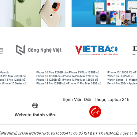
 Max cũ
iPhone 16 Plus 128GB cũ
-
iPhone 15 Plus 128GB cũ
iPhone 13 128GB Cũ
-
iP
16 Pro Max 256GB cũ
iPhone 16 128GB cũ
-
iPhone 14 Pro Max 128GB cũ
Watch cũ
-
AirPods cũ
one 15 Pro 128GB cũ
iPhone 15 128GB cũ
-
iPhone 13 Pro Max 128GB cũ
Watch Series 11
-
Watch
-
iPhone 15 Series cũ
iPhone 14 Pro 128GB cũ
-
iPhone 11 Pro Max 64GB cũ
Pencil Pro 2024
-
Apple 
Bệnh Viện Điện Thoại, Laptop 24h
Website thành viên:
G NGHỆ ISTAR GCNDKHKD: 0316635415 do Sở KH & ĐT TP. HCM cấp ngày 11 t