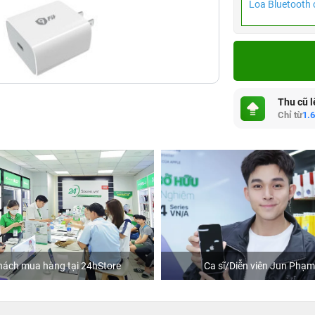
Loa Bluetooth 
Thu cũ l
Chỉ từ
1.
hách mua hàng tại 24hStore
Ca sĩ/Diễn viên Jun Phạm