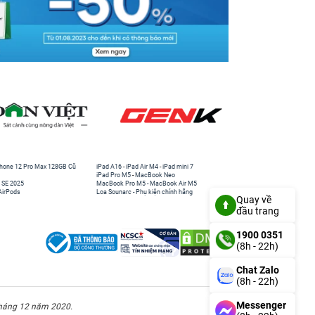
hone 12 Pro Max 128GB Cũ
iPad A16
-
iPad Air M4
-
iPad mini 7
iPad Pro M5
-
MacBook Neo
 SE 2025
MacBook Pro M5
-
MacBook Air M5
AirPods
Loa Sounarc
-
Phụ kiện chính hãng
Quay về
đầu trang
1900 0351
(8h - 22h)
Chat Zalo
(8h - 22h)
Messenger
háng 12 năm 2020.