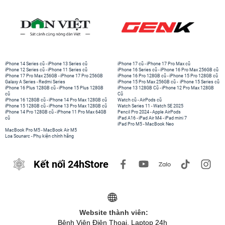
iPhone 14 Series cũ
-
iPhone 13 Series cũ
iPhone 17 cũ
-
iPhone 17 Pro Max cũ
iPhone 12 Series cũ
-
iPhone 11 Series cũ
iPhone 16 Series cũ
-
iPhone 16 Pro Max 256GB cũ
iPhone 17 Pro Max 256GB
-
iPhone 17 Pro 256GB
iPhone 16 Pro 128GB cũ
-
iPhone 15 Pro 128GB cũ
Galaxy A Series
-
Redmi Series
iPhone 15 Pro Max 256GB cũ
-
iPhone 15 Series cũ
iPhone 16 Plus 128GB cũ
-
iPhone 15 Plus 128GB
iPhone 13 128GB Cũ
-
iPhone 12 Pro Max 128GB
cũ
Cũ
iPhone 16 128GB cũ
-
iPhone 14 Pro Max 128GB cũ
Watch cũ
-
AirPods cũ
iPhone 15 128GB cũ
-
iPhone 13 Pro Max 128GB cũ
Watch Series 11
-
Watch SE 2025
iPhone 14 Pro 128GB cũ
-
iPhone 11 Pro Max 64GB
Pencil Pro 2024
-
Apple AirPods
cũ
iPad A16
-
iPad Air M4
-
iPad mini 7
iPad Pro M5
-
MacBook Neo
MacBook Pro M5
-
MacBook Air M5
Loa Sounarc
-
Phụ kiện chính hãng
Kết nối 24hStore
Website thành viên:
Bệnh Viện Điện Thoại, Laptop 24h