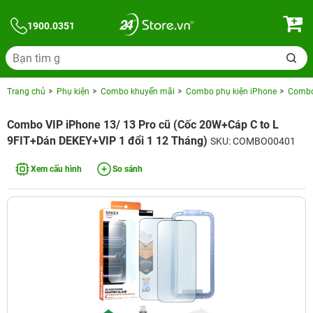
1900.0351
Trang chủ
Phụ kiện
Combo khuyến mãi
Combo phụ kiện iPhone
Combo 
Combo VIP iPhone 13/ 13 Pro cũ (Cốc 20W+Cáp C to L
9FIT+Dán DEKEY+VIP 1 đổi 1 12 Tháng)
SKU: COMBO00401
Xem cấu hình
So sánh