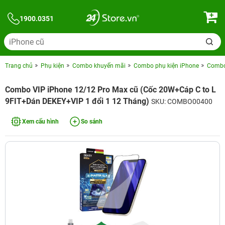
1900.0351
Trang chủ
Phụ kiện
Combo khuyến mãi
Combo phụ kiện iPhone
Combo 
Combo VIP iPhone 12/12 Pro Max cũ (Cốc 20W+Cáp C to L
9FIT+Dán DEKEY+VIP 1 đổi 1 12 Tháng)
SKU: COMBO00400
Xem cấu hình
So sánh