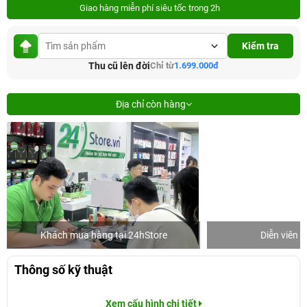
Giao hàng miễn phí siêu tốc trong 2h
Kiểm tra
Thu cũ lên đời
Chỉ từ
1.699.000đ
Địa chỉ còn hàng
Khách mua hàng tại 24hStore
Diễn viên 
Thông số kỹ thuật
Xem cấu hình chi tiết