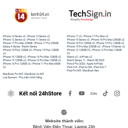
iPhone 14 Series cũ
-
iPhone 13 Series cũ
iPhone 17 cũ
-
iPhone 17 Pro Max cũ
iPhone 12 Series cũ
-
iPhone 11 Series cũ
iPhone 16 Series cũ
-
iPhone 16 Pro Max 256GB cũ
iPhone 17 Pro Max 256GB
-
iPhone 17 Pro 256GB
iPhone 16 Pro 128GB cũ
-
iPhone 15 Pro 128GB cũ
Galaxy A Series
-
Redmi Series
iPhone 15 Pro Max 256GB cũ
-
iPhone 15 Series cũ
iPhone 16 Plus 128GB cũ
-
iPhone 15 Plus 128GB
iPhone 13 128GB Cũ
-
iPhone 12 Pro Max 128GB
cũ
Cũ
iPhone 16 128GB cũ
-
iPhone 14 Pro Max 128GB cũ
Watch cũ
-
AirPods cũ
iPhone 15 128GB cũ
-
iPhone 13 Pro Max 128GB cũ
Watch Series 11
-
Watch SE 2025
iPhone 14 Pro 128GB cũ
-
iPhone 11 Pro Max 64GB
Pencil Pro 2024
-
Apple AirPods
cũ
iPad A16
-
iPad Air M4
-
iPad mini 7
iPad Pro M5
-
MacBook Neo
MacBook Pro M5
-
MacBook Air M5
Loa Sounarc
-
Phụ kiện chính hãng
Kết nối 24hStore
Website thành viên:
Bệnh Viện Điện Thoại, Laptop 24h