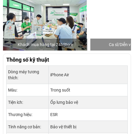
Khách mua hàng tại 24hStore
Ca sĩ/Diễn v
Thông số kỹ thuật
Dòng máy tương
iPhone Air
thích:
Màu:
Trong suốt
Tiện ích:
Ốp lưng bảo vệ
Thương hiệu:
ESR
Tính năng cơ bản:
Bảo vệ thiết bị