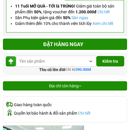
11 Tuổi MỞ QUÀ - TỚI là TRÚNG!
Giảm giá toàn bộ sản
phẩm đến
50%
,
tặng voucher đến
1.200.000đ
Chi tiết
Săn Phụ kiện giảm giá đến
50%
Săn ngay
Giảm thêm đến 10% cho thành viên tích lũy
Xem chi tiết
ĐẶT HÀNG NGAY
Kiểm tra
Thu cũ lên đời
Chỉ từ
390.000đ
Địa chỉ còn hàng
Giao hàng toàn quốc
Quyền lợi bảo hành & đổi sản phẩm
Chi tiết