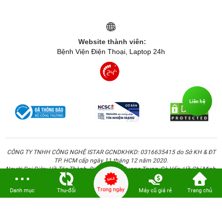
Website thành viên:
Bệnh Viện Điện Thoại, Laptop 24h
Liên hệ
CÔNG TY TNHH CÔNG NGHỆ ISTAR GCNDKHKD: 0316635415 do Sở KH & ĐT
TP. HCM cấp ngày 11 tháng 12 năm 2020.
Người Đại Diện: Hồ Tác Thành. Địa chỉ: 389 Quang Trung, Gò Vấp, Hồ Chí Minh.
Trong ngày
Danh mục
Thu-đổi
Máy cũ giá rẻ
Trang chủ