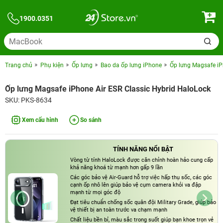
1900.0351
Trang chủ
Phụ kiện
Ốp lưng
Bao da ốp lưng iPhone
Ốp lưng Magsafe iP
Ốp lưng Magsafe iPhone Air ESR Classic Hybrid HaloLock
SKU: PKS-8634
Xem cấu hình
So sánh
TÍNH NĂNG NỔI BẬT
Vòng từ tính HaloLock được căn chỉnh hoàn hảo cung cấp
khả năng khoá từ mạnh hơn gấp 9 lần
Các góc bảo vệ Air-Guard hỗ trợ việc hấp thụ sốc, các góc
cạnh ốp nhô lên giúp bảo vệ cụm camera khỏi va đập
mạnh từ mọi góc độ
Đạt tiêu chuẩn chống sốc quân đội Military Grade, giúp bảo
vệ thiết bị an toàn trước va chạm mạnh
Chất liệu bền bỉ, màu sắc trong suốt giúp bạn khoe trọn vẻ