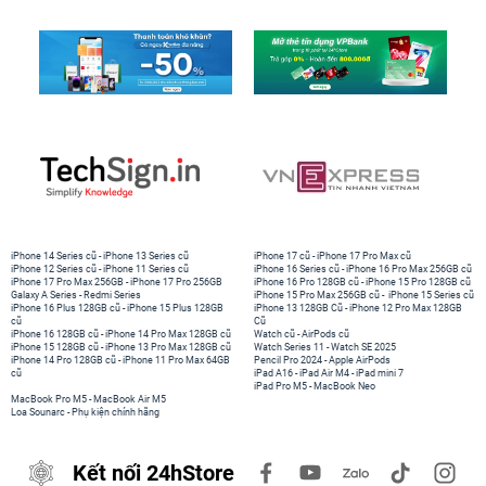
iPhone 14 Series cũ
-
iPhone 13 Series cũ
iPhone 17 cũ
-
iPhone 17 Pro Max cũ
iPhone 12 Series cũ
-
iPhone 11 Series cũ
iPhone 16 Series cũ
-
iPhone 16 Pro Max 256GB cũ
iPhone 17 Pro Max 256GB
-
iPhone 17 Pro 256GB
iPhone 16 Pro 128GB cũ
-
iPhone 15 Pro 128GB cũ
Galaxy A Series
-
Redmi Series
iPhone 15 Pro Max 256GB cũ
-
iPhone 15 Series cũ
iPhone 16 Plus 128GB cũ
-
iPhone 15 Plus 128GB
iPhone 13 128GB Cũ
-
iPhone 12 Pro Max 128GB
cũ
Cũ
iPhone 16 128GB cũ
-
iPhone 14 Pro Max 128GB cũ
Watch cũ
-
AirPods cũ
iPhone 15 128GB cũ
-
iPhone 13 Pro Max 128GB cũ
Watch Series 11
-
Watch SE 2025
iPhone 14 Pro 128GB cũ
-
iPhone 11 Pro Max 64GB
Pencil Pro 2024
-
Apple AirPods
cũ
iPad A16
-
iPad Air M4
-
iPad mini 7
iPad Pro M5
-
MacBook Neo
MacBook Pro M5
-
MacBook Air M5
Loa Sounarc
-
Phụ kiện chính hãng
Kết nối 24hStore