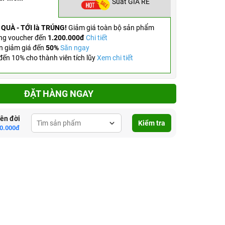
Suất GIÁ RẺ
 QUÀ - TỚI là TRÚNG!
Giảm giá toàn bộ sản phẩm
ng voucher đến
1.200.000đ
Chi tiết
n giảm giá đến
50%
Săn ngay
ến 10% cho thành viên tích lũy
Xem chi tiết
ĐẶT HÀNG NGAY
lên đời
Kiểm tra
0.000đ