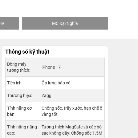
re
MC Đại Nghĩa
Khách
Thông số kỹ thuật
Dòng máy
iPhone 17
tương thích:
Tiện ích:
Ốp lưng bảo vệ
Thương hiệu:
Zagg
Tính năng cơ
Chống sốc, trầy xước, hạn chế ố
bản:
vàng tốt
Tính năng nâng
Tương thích MagSafe và các bộ
cao:
sạc không dây; Chống sốc 1.5M