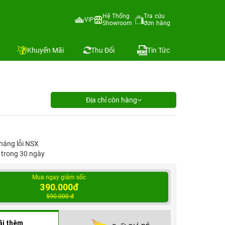
Hệ Thống
Tra cứu
VIP
Showroom
đơn hàng
Khuyến Mãi
Thu Đổi
Tin Tức
Địa chỉ còn hàng
háng lỗi NSX
1 trong 30 ngày
Mua ngay giảm sốc
390.000đ
590.000 đ
ãi thêm