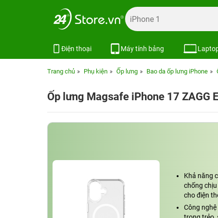
Điện thoại
Máy tính bảng
Lapto
Trang chủ
Phụ kiện
Ốp lưng
Bao da ốp lưng iPhone
Ốp lưng Magsafe iPhone 17 ZAGG 
Khả năng c
chống chịu 
cho điện th
Công nghệ 
trong trẻo