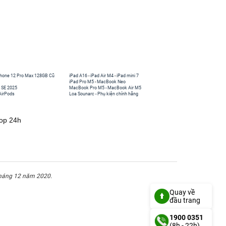
hone 12 Pro Max 128GB Cũ
iPad A16
-
iPad Air M4
-
iPad mini 7
iPad Pro M5
-
MacBook Neo
 SE 2025
MacBook Pro M5
-
MacBook Air M5
AirPods
Loa Sounarc
-
Phụ kiện chính hãng
top 24h
háng 12 năm 2020.
Quay về
đầu trang
1900 0351
(8h - 22h)