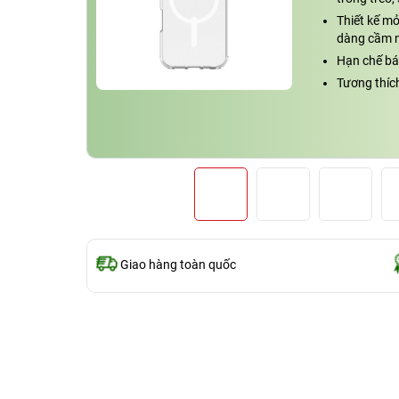
Thiết kế m
dàng cầm nắ
Hạn chế bá
Tương thíc
Giao hàng toàn quốc