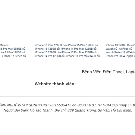
 Max cũ
iPhone 16 Plus 128GB cũ
-
iPhone 15 Plus 128GB cũ
iPhone 13 128GB Cũ
-
iP
16 Pro Max 256GB cũ
iPhone 16 128GB cũ
-
iPhone 14 Pro Max 128GB cũ
Watch cũ
-
AirPods cũ
one 15 Pro 128GB cũ
iPhone 15 128GB cũ
-
iPhone 13 Pro Max 128GB cũ
Watch Series 11
-
Watch
-
iPhone 15 Series cũ
iPhone 14 Pro 128GB cũ
-
iPhone 11 Pro Max 64GB cũ
Pencil Pro 2024
-
Apple 
Bệnh Viện Điện Thoại, Lap
Website thành viên:
G NGHỆ ISTAR GCNDKHKD: 0316635415 do Sở KH & ĐT TP. HCM cấp ngày 11 t
Người Đại Diện: Hồ Tác Thành. Địa chỉ: 389 Quang Trung, Gò Vấp, Hồ Chí Minh.