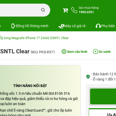
Gọi mua hàng
1900.0351
p
Đồng hồ thông minh
Máy cũ giá rẻ
Phụ kiện
Ốp lưng Magsafe iPhone 17 ZAGG ESNTL Clear
ESNTL Clear
Xem cấu hình
So sánh
SKU: PKS-8571
- Bảo hành 12 t
- Ố vàng 1 đổi 
TÍNH NĂNG NỔI BẬT
hống sốc 1.5 m tiêu chuẩn Mil Std 810h 516
va đập hiệu quả, giảm thiểu rủi ro hư hỏng và giữ
oại luôn an toàn
hạn chế ố vàng ClearGuard™, giữ cho ốp luôn
Ưu đ
, sáng bóng như mới