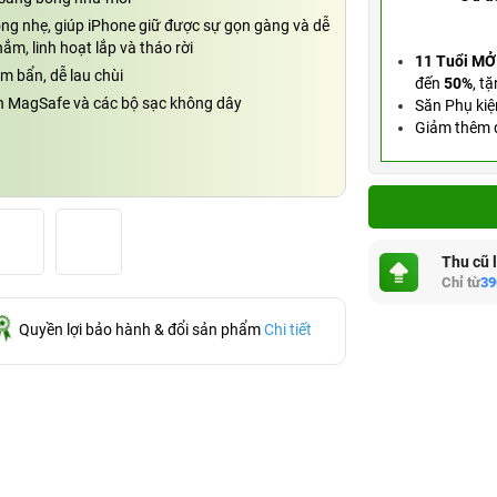
ỏng nhẹ, giúp iPhone giữ được sự gọn gàng và dễ
m, linh hoạt lắp và tháo rời
11 Tuổi MỞ
m bẩn, dễ lau chùi
đến
50%
,
tặ
h MagSafe và các bộ sạc không dây
Săn Phụ kiệ
Giảm thêm đ
Thu cũ 
Chỉ từ
39
Quyền lợi bảo hành & đổi sản phẩm
Chi tiết