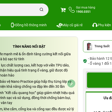
Ốp lưng Magsafe iPhone 17 Pro Max Mipow trong suốt
Gọi mua hàng
1900.0351
x Mipow trong suốt
SKU: PKS-8590
p
Đồng hồ thông minh
Máy cũ giá rẻ
Phụ kiện
TÍNH NĂNG NỔI BẬT
Trong Suốt
e mạnh mẽ & ổn định tăng cường kết nối giữa
- Bảo hành 12 t
và bộ sạc từ tính
- Ố vàng 1 đổi 
lực chất lượng cao, kết hợp với viền TPU dẻo,
hặn hiệu quả tình trạng ố vàng, giữ được độ
 hoàn hảo
bảo vệ Nano Practice giúp hấp thụ từng lớp va
hiện khả năng chống va đập lên đến 30 lần
nh “Kết cấu quang học” giúp giảm nhiệt hiệu quả
rình sạc và sử dụng, đồng thời chống bám bụi,
Ưu đ
vân tay
m, khe cắm, cổng loa và cổng sạc đều được xử lý