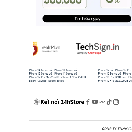
iPhone 14 Series cũ
-
iPhone 13 Series cũ
iPhone 17 cũ
-
iPhone 17 Pro
iPhone 12 Series cũ
-
iPhone 11 Series cũ
iPhone 16 Series cũ
-
iPhone 
iPhone 17 Pro Max 256GB
-
iPhone 17 Pro 256GB
iPhone 16 Pro 128GB cũ
-
iPh
Galaxy A Series
-
Redmi Series
iPhone 15 Pro Max 256GB cũ
Kết nối 24hStore
CÔNG TY TNHH CÔN