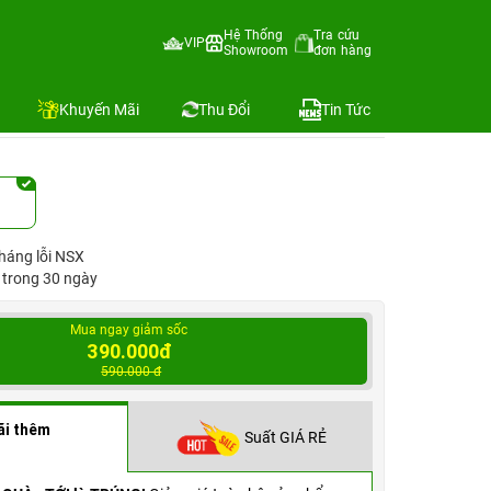
Hệ Thống
Tra cứu
VIP
Showroom
đơn hàng
Địa chỉ còn hàng
Khuyến Mãi
Thu Đổi
Tin Tức
háng lỗi NSX
1 trong 30 ngày
Mua ngay giảm sốc
390.000đ
590.000 đ
ãi thêm
Suất GIÁ RẺ