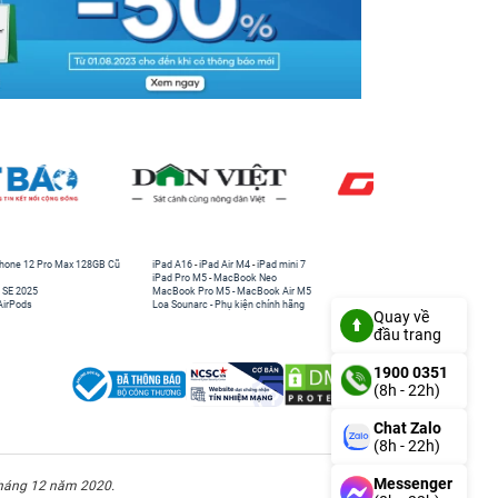
hone 12 Pro Max 128GB Cũ
iPad A16
-
iPad Air M4
-
iPad mini 7
iPad Pro M5
-
MacBook Neo
 SE 2025
MacBook Pro M5
-
MacBook Air M5
AirPods
Loa Sounarc
-
Phụ kiện chính hãng
Quay về
đầu trang
1900 0351
(8h - 22h)
Chat Zalo
(8h - 22h)
Messenger
háng 12 năm 2020.