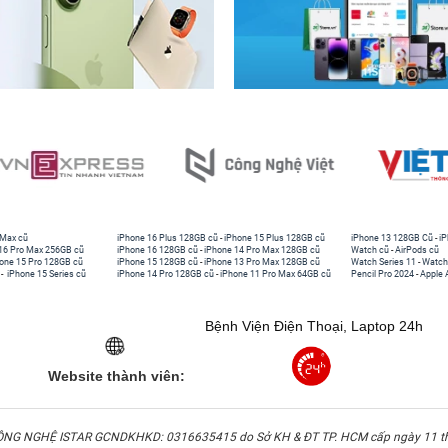
 Max cũ
iPhone 16 Plus 128GB cũ
-
iPhone 15 Plus 128GB cũ
iPhone 13 128GB Cũ
-
iP
16 Pro Max 256GB cũ
iPhone 16 128GB cũ
-
iPhone 14 Pro Max 128GB cũ
Watch cũ
-
AirPods cũ
one 15 Pro 128GB cũ
iPhone 15 128GB cũ
-
iPhone 13 Pro Max 128GB cũ
Watch Series 11
-
Watch
-
iPhone 15 Series cũ
iPhone 14 Pro 128GB cũ
-
iPhone 11 Pro Max 64GB cũ
Pencil Pro 2024
-
Apple 
Bệnh Viện Điện Thoại, Laptop 24h
Website thành viên:
G NGHỆ ISTAR GCNDKHKD: 0316635415 do Sở KH & ĐT TP. HCM cấp ngày 11 t