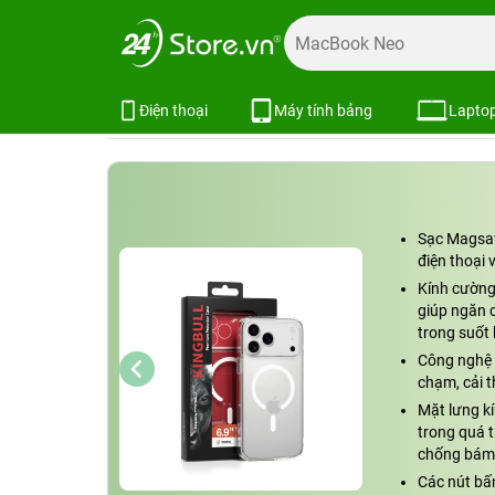
Trang chủ
Phụ kiện
Ốp lưng
Bao da ốp lưng iPhone
Ốp lưng Magsafe iPhone 17 Pro Ma
Xem cấu hình
So sánh
Điện thoại
Máy tính bảng
Lapto
Sạc Magsaf
điện thoại 
Kính cường 
giúp ngăn c
trong suốt
Công nghệ 
chạm, cải t
Mặt lưng kí
trong quá t
chống bám 
Các nút bấ