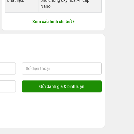
Chất liệu:
phủ chống oxy hóa AF cấp
Nano
Xem cấu hình chi tiết