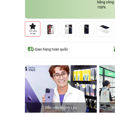
bằng công n
100%
Giao hàng toàn quốc
hStore
Diễn viên Huỳnh Lập
K