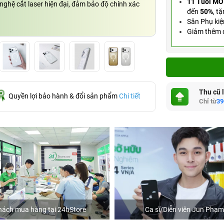
11 Tuổi MỞ
ghệ cắt laser hiện đại, đảm bảo độ chính xác
đến
50%
,
tặ
Săn Phụ kiệ
Giảm thêm đ
Thu cũ 
Quyền lợi bảo hành & đổi sản phẩm
Chi tiết
Chỉ từ
39
hách mua hàng tại 24hStore
Ca sĩ/Diễn viên Jun Phạm