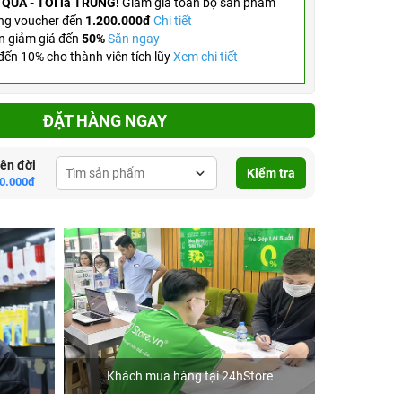
 QUÀ - TỚI là TRÚNG!
Giảm giá toàn bộ sản phẩm
ng voucher đến
1.200.000đ
Chi tiết
n giảm giá đến
50%
Săn ngay
ến 10% cho thành viên tích lũy
Xem chi tiết
ĐẶT HÀNG NGAY
lên đời
Kiểm tra
0.000đ
Khách mua hàng tại 24hStore
C