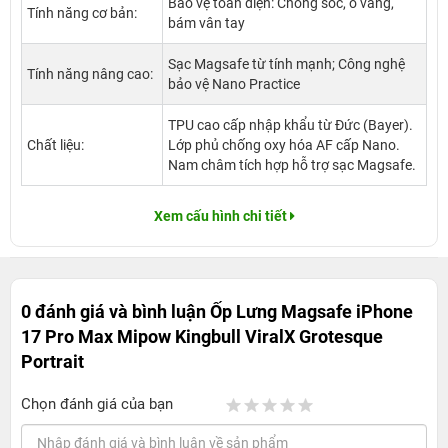
Bảo vệ toàn diện: Chống sốc, ố vàng,
Tính năng cơ bản:
bám vân tay
Sạc Magsafe từ tính mạnh; Công nghệ
Tính năng nâng cao:
bảo vệ Nano Practice
TPU cao cấp nhập khẩu từ Đức (Bayer).
Chất liệu:
Lớp phủ chống oxy hóa AF cấp Nano.
Nam châm tích hợp hỗ trợ sạc Magsafe.
Xem cấu hình chi tiết
0 đánh giá và bình luận
Ốp Lưng Magsafe iPhone
17 Pro Max Mipow Kingbull ViralX Grotesque
Portrait
Chọn đánh giá của bạn