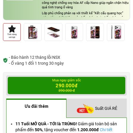
công nghệ chống oxy hóa AF cấp Nano giúp ngăn chặn hiệu
quả tình trạng ố vàng
Lớp phủ chống phản xạ với thiết kế “Kết cấu quang học”
giúp giảm nhiệt hiệu quả, chống bám bụi, chống bám vân
tay và bền bỉ hơn
- Bảo hành 12 tháng lỗi NSX
- Ố vàng 1 đổi 1 trong 30 ngày
Mua ngay giảm sốc
290.000đ
390.000 đ
Ưu đãi thêm
Suất GIÁ RẺ
11 Tuổi MỞ QUÀ - TỚI là TRÚNG!
Giảm giá toàn bộ sản
phẩm đến
50%
,
tặng voucher đến
1.200.000đ
Chi tiết