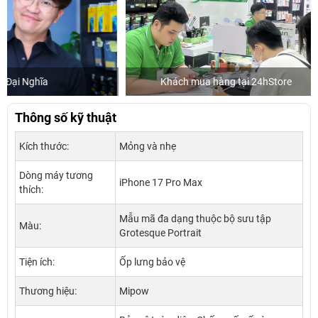
Khách mua hàng tại 24hStore
Diễn 
Thông số kỹ thuật
Kích thước:
Mỏng và nhẹ
Dòng máy tương
iPhone 17 Pro Max
thích:
Mẫu mã đa dạng thuộc bộ sưu tập
Màu:
Grotesque Portrait
Tiện ích:
Ốp lưng bảo vệ
Thương hiệu:
Mipow