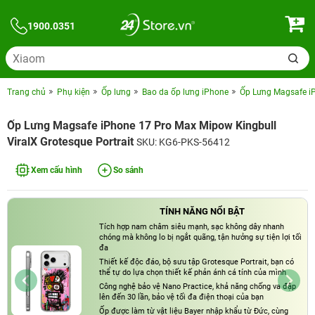
1900.0351
Trang chủ
Phụ kiện
Ốp lưng
Bao da ốp lưng iPhone
Ốp Lưng Magsafe iP
Ốp Lưng Magsafe iPhone 17 Pro Max Mipow Kingbull
ViralX Grotesque Portrait
SKU: KG6-PKS-56412
Xem cấu hình
So sánh
TÍNH NĂNG NỔI BẬT
Tích hợp nam châm siêu mạnh, sạc không dây nhanh
chóng mà không lo bị ngắt quãng, tận hưởng sự tiện lợi tối
đa
Thiết kế độc đáo, bộ sưu tập Grotesque Portrait, bạn có
thể tự do lựa chọn thiết kế phản ánh cá tính của mình
Công nghệ bảo vệ Nano Practice, khả năng chống va đập
lên đến 30 lần, bảo vệ tối đa điện thoại của bạn
Ốp được làm từ vật liệu Bayer nhập khẩu từ Đức, cùng