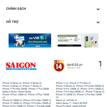
CHÍNH SÁCH
HỖ TRỢ
iPhone 14 Series cũ
-
iPhone 13 Series cũ
iPhone 17 cũ
-
iPhone 17 Pro Max cũ
iPhone 12 Series cũ
-
iPhone 11 Series cũ
iPhone 16 Series cũ
-
iPhone 16 Pro Max 256GB cũ
iPhone 17 Pro Max 256GB
-
iPhone 17 Pro 256GB
iPhone 16 Pro 128GB cũ
-
iPhone 15 Pro 128GB cũ
Galaxy A Series
-
Redmi Series
iPhone 15 Pro Max 256GB cũ
-
iPhone 15 Series cũ
iPhone 16 Plus 128GB cũ
-
iPhone 15 Plus 128GB
iPhone 13 128GB Cũ
-
iPhone 12 Pro Max 128GB
cũ
Cũ
iPhone 16 128GB cũ
-
iPhone 14 Pro Max 128GB cũ
Watch cũ
-
AirPods cũ
iPhone 15 128GB cũ
-
iPhone 13 Pro Max 128GB cũ
Watch Series 11
-
Watch SE 2025
iPhone 14 Pro 128GB cũ
-
iPhone 11 Pro Max 64GB
Pencil Pro 2024
-
Apple AirPods