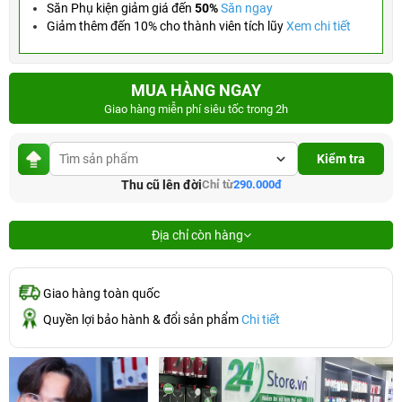
Săn Phụ kiện giảm giá đến
50%
Săn ngay
Giảm thêm đến 10% cho thành viên tích lũy
Xem chi tiết
MUA HÀNG NGAY
Giao hàng miễn phí siêu tốc trong 2h
Kiểm tra
Thu cũ lên đời
Chỉ từ
290.000đ
Địa chỉ còn hàng
Giao hàng toàn quốc
Quyền lợi bảo hành & đổi sản phẩm
Chi tiết