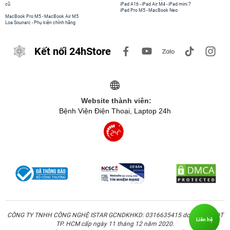
cũ
iPad A16
-
iPad Air M4
-
iPad mini 7
iPad Pro M5
-
MacBook Neo
MacBook Pro M5
-
MacBook Air M5
Loa Sounarc
-
Phụ kiện chính hãng
Kết nối 24hStore
Website thành viên:
Bệnh Viện Điện Thoại, Laptop 24h
CÔNG TY TNHH CÔNG NGHỆ ISTAR GCNDKHKD: 0316635415 do Sở KH & ĐT
Liên hệ
TP. HCM cấp ngày 11 tháng 12 năm 2020.