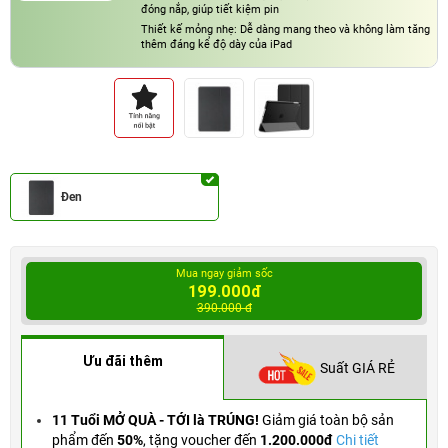
đóng nắp, giúp tiết kiệm pin
Thiết kế mỏng nhẹ: Dễ dàng mang theo và không làm tăng
thêm đáng kể độ dày của iPad
Đen
Mua ngay giảm sốc
199.000đ
390.000 đ
Ưu đãi thêm
Suất GIÁ RẺ
11 Tuổi MỞ QUÀ - TỚI là TRÚNG!
Giảm giá toàn bộ sản
phẩm đến
50%
,
tặng voucher đến
1.200.000đ
Chi tiết