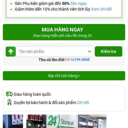
Săn Phụ kiện giảm giá đến
50%
Săn ngay
Giảm thêm đến 10% cho thành viên tích lũy
Xem chi tiết
MUA HÀNG NGAY
Giao hàng miễn phí siêu tốc trong 2h
Kiểm tra
Thu cũ lên đời
Chỉ từ
199.000đ
Địa chỉ còn hàng
Giao hàng toàn quốc
Quyền lợi bảo hành & đổi sản phẩm
Chi tiết