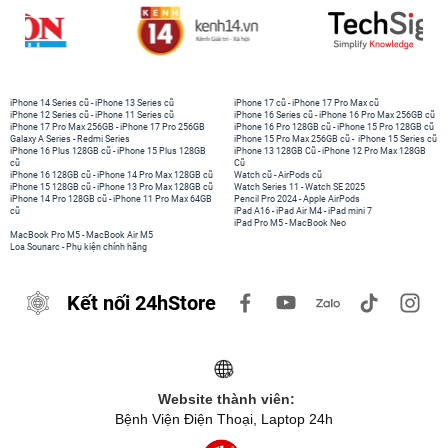
iPhone 14 Series cũ
-
iPhone 13 Series cũ
iPhone 17 cũ
-
iPhone 17 Pro Max cũ
iPhone 12 Series cũ
-
iPhone 11 Series cũ
iPhone 16 Series cũ
-
iPhone 16 Pro Max 256GB cũ
iPhone 17 Pro Max 256GB
-
iPhone 17 Pro 256GB
iPhone 16 Pro 128GB cũ
-
iPhone 15 Pro 128GB cũ
Galaxy A Series
-
Redmi Series
iPhone 15 Pro Max 256GB cũ
-
iPhone 15 Series cũ
iPhone 16 Plus 128GB cũ
-
iPhone 15 Plus 128GB
iPhone 13 128GB Cũ
-
iPhone 12 Pro Max 128GB
cũ
Cũ
iPhone 16 128GB cũ
-
iPhone 14 Pro Max 128GB cũ
Watch cũ
-
AirPods cũ
iPhone 15 128GB cũ
-
iPhone 13 Pro Max 128GB cũ
Watch Series 11
-
Watch SE 2025
iPhone 14 Pro 128GB cũ
-
iPhone 11 Pro Max 64GB
Pencil Pro 2024
-
Apple AirPods
cũ
iPad A16
-
iPad Air M4
-
iPad mini 7
iPad Pro M5
-
MacBook Neo
MacBook Pro M5
-
MacBook Air M5
Loa Sounarc
-
Phụ kiện chính hãng
Kết nối 24hStore
Website thành viên:
Bệnh Viện Điện Thoại, Laptop 24h