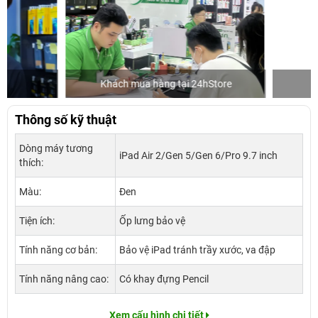
Khách mua hàng tại 24hStore
Diễn viê
Thông số kỹ thuật
Dòng máy tương
iPad Air 2/Gen 5/Gen 6/Pro 9.7 inch
thích:
Màu:
Đen
Tiện ích:
Ốp lưng bảo vệ
Tính năng cơ bản:
Bảo vệ iPad tránh trầy xước, va đập
Tính năng nâng cao:
Có khay đựng Pencil
Xem cấu hình chi tiết