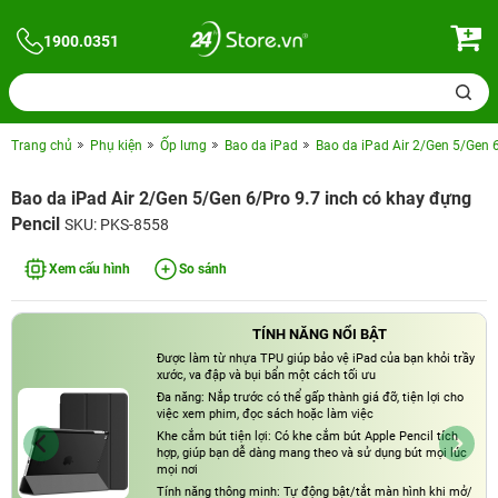
1900.0351
Trang chủ
Phụ kiện
Ốp lưng
Bao da iPad
Bao da iPad Air 2/Gen 5/Gen 6
Bao da iPad Air 2/Gen 5/Gen 6/Pro 9.7 inch có khay đựng
Pencil
SKU: PKS-8558
Xem cấu hình
So sánh
TÍNH NĂNG NỔI BẬT
Được làm từ nhựa TPU giúp bảo vệ iPad của bạn khỏi trầy
xước, va đập và bụi bẩn một cách tối ưu
Đa năng: Nắp trước có thể gấp thành giá đỡ, tiện lợi cho
việc xem phim, đọc sách hoặc làm việc
Khe cắm bút tiện lợi: Có khe cắm bút Apple Pencil tích
hợp, giúp bạn dễ dàng mang theo và sử dụng bút mọi lúc
mọi nơi
Tính năng thông minh: Tự động bật/tắt màn hình khi mở/