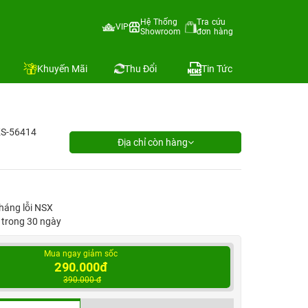
Hệ Thống
Tra cứu
VIP
Showroom
đơn hàng
Khuyến Mãi
Thu Đổi
Tin Tức
KS-56414
Địa chỉ còn hàng
háng lỗi NSX
1 trong 30 ngày
Mua ngay giảm sốc
290.000đ
390.000 đ