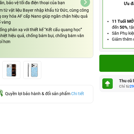
lần, bảo vệ tối đa điện thoại của bạn
Ưu đ
m từ vật liệu Bayer nhập khẩu từ Đức, cùng công
 oxy hóa AF cấp Nano giúp ngăn chặn hiệu quả
11 Tuổi MỞ
ố vàng
đến
50%
,
tặ
ống phản xạ với thiết kế “Kết cấu quang học”
Săn Phụ kiệ
nhiệt hiệu quả, chống bám bụi, chống bám vân
Giảm thêm đ
bỉ hơn
Thu cũ 
Chỉ từ
29
Quyền lợi bảo hành & đổi sản phẩm
Chi tiết