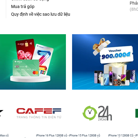
Phản
Mua trả góp
(8h0
Quy định về việc sao lưu dữ liệu
 Max cũ
iPhone 16 Plus 128GB cũ
-
iPhone 15 Plus 128GB cũ
iPhone 13 128GB Cũ
-
iP