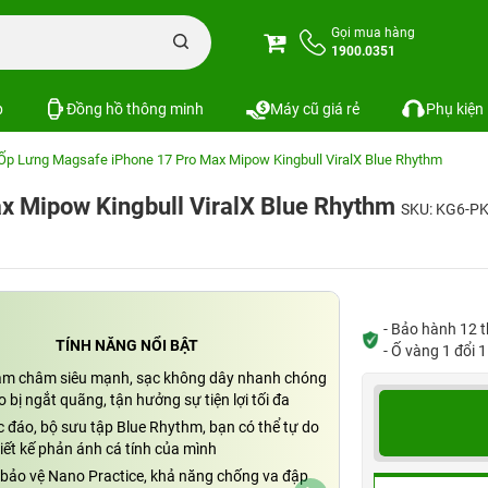
Gọi mua hàng
1900.0351
p
Đồng hồ thông minh
Máy cũ giá rẻ
Phụ kiện
Ốp Lưng Magsafe iPhone 17 Pro Max Mipow Kingbull ViralX Blue Rhythm
x Mipow Kingbull ViralX Blue Rhythm
SKU: KG6-P
- Bảo hành 12 t
TÍNH NĂNG NỔI BẬT
- Ố vàng 1 đổi 
am châm siêu mạnh, sạc không dây nhanh chóng
 bị ngắt quãng, tận hưởng sự tiện lợi tối đa
c đáo, bộ sưu tập Blue Rhythm, bạn có thể tự do
iết kế phản ánh cá tính của mình
bảo vệ Nano Practice, khả năng chống va đập