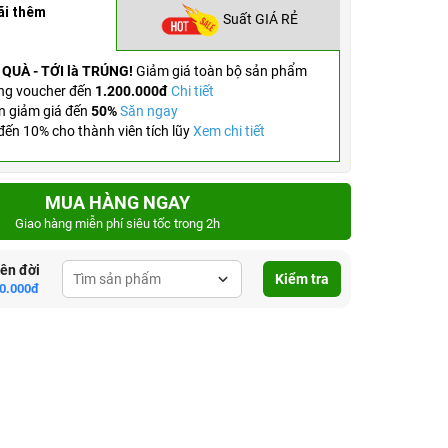
ãi thêm
Suất GIÁ RẺ
 QUÀ - TỚI là TRÚNG!
Giảm giá toàn bộ sản phẩm
ng voucher đến
1.200.000đ
Chi tiết
n giảm giá đến
50%
Săn ngay
ến 10% cho thành viên tích lũy
Xem chi tiết
MUA HÀNG NGAY
Giao hàng miễn phí siêu tốc trong 2h
lên đời
Kiểm tra
0.000đ