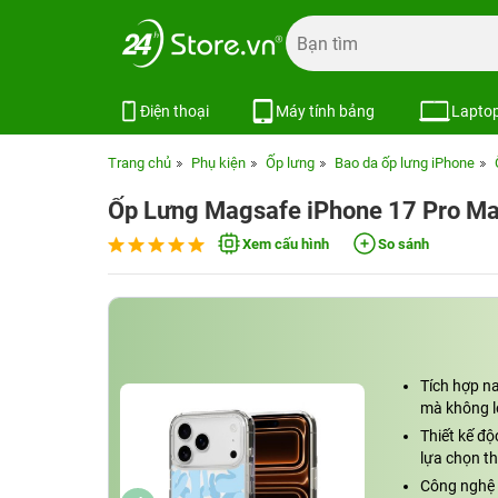
Điện thoại
Máy tính bảng
Lapto
Trang chủ
Phụ kiện
Ốp lưng
Bao da ốp lưng iPhone
Ốp Lưng Magsafe iPhone 17 Pro Ma
Xem cấu hình
So sánh
Tích hợp n
mà không lo
Thiết kế độ
lựa chọn th
Công nghệ 