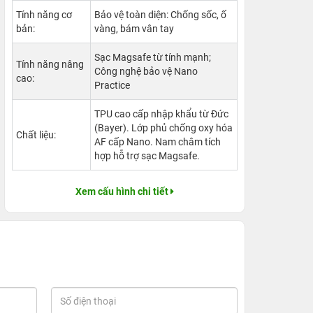
Tính năng cơ
Bảo vệ toàn diện: Chống sốc, ố
bản:
vàng, bám vân tay
Sạc Magsafe từ tính mạnh;
Tính năng nâng
Công nghệ bảo vệ Nano
cao:
Practice
TPU cao cấp nhập khẩu từ Đức
(Bayer). Lớp phủ chống oxy hóa
Chất liệu:
AF cấp Nano. Nam châm tích
hợp hỗ trợ sạc Magsafe.
Xem cấu hình chi tiết