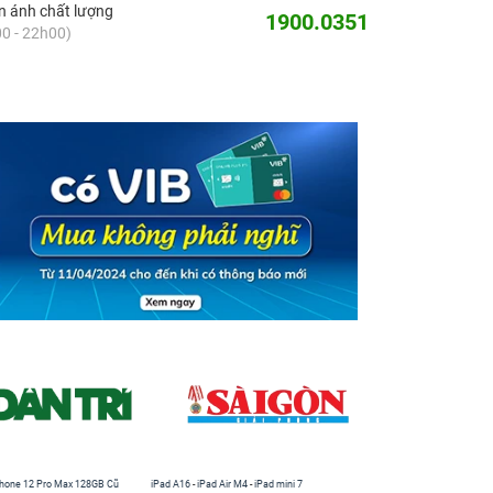
 ánh chất lượng
1900.0351
0 - 22h00)
hone 12 Pro Max 128GB Cũ
iPad A16
-
iPad Air M4
-
iPad mini 7