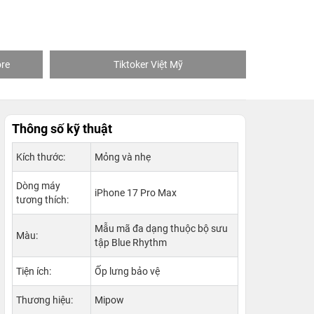
Khách mua hàng tại 24hStore
Thông số kỹ thuật
Kích thước:
Mỏng và nhẹ
Dòng máy
iPhone 17 Pro Max
tương thích:
Mẫu mã đa dạng thuộc bộ sưu
Màu:
tập Blue Rhythm
Tiện ích:
Ốp lưng bảo vệ
Thương hiệu:
Mipow