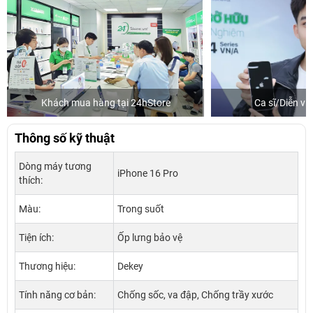
Khách mua hàng tại 24hStore
Ca sĩ/Diễn v
Thông số kỹ thuật
Dòng máy tương
iPhone 16 Pro
thích:
Màu:
Trong suốt
Tiện ích:
Ốp lưng bảo vệ
Thương hiệu:
Dekey
Tính năng cơ bản:
Chống sốc, va đập, Chống trầy xước