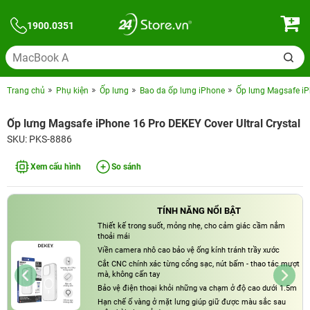
1900.0351
Trang chủ
Phụ kiện
Ốp lưng
Bao da ốp lưng iPhone
Ốp lưng Magsafe iP
Ốp lưng Magsafe iPhone 16 Pro DEKEY Cover Ultral Crystal
SKU: PKS-8886
Xem cấu hình
So sánh
TÍNH NĂNG NỔI BẬT
Thiết kế trong suốt, mỏng nhẹ, cho cảm giác cầm nắm
thoải mái
Viền camera nhô cao bảo vệ ống kính tránh trầy xước
Cắt CNC chính xác từng cổng sạc, nút bấm - thao tác mượt
mà, không cấn tay
Bảo vệ điện thoại khỏi những va chạm ở độ cao dưới 1.5m
Hạn chế ố vàng ở mặt lưng giúp giữ được màu sắc sau