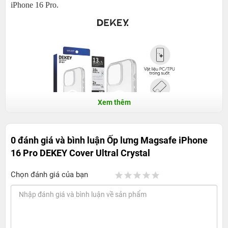
iPhone 16 Pro.
Xem thêm
0 đánh giá và bình luận
Ốp lưng Magsafe iPhone
16 Pro DEKEY Cover Ultral Crystal
Ốp lưng MagSafe iPhone 16 Pro DEKEY
Cover Ultral Crystal: Trong suốt, vừa vặn, hỗ
Chọn đánh giá của bạn
trợ MagSafe
1. Thiết kế
Điểm dễ nhận thấy nhất trên Ốp lưng MagSafe iPhone 16 Pro