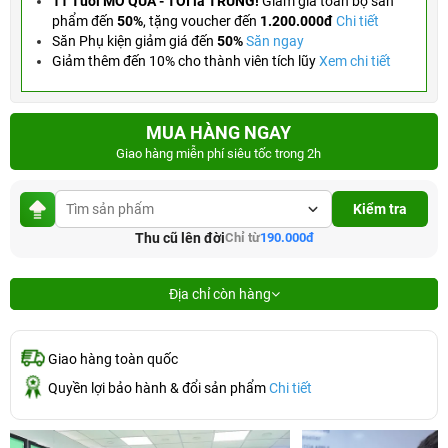
11 Tuổi MỞ QUÀ - TỚI là TRÚNG!
Giảm giá toàn bộ sản
phẩm đến
50%
,
tặng voucher đến
1.200.000đ
Chi tiết
Săn Phụ kiện giảm giá đến
50%
Săn ngay
Giảm thêm đến 10% cho thành viên tích lũy
Xem chi tiết
MUA HÀNG NGAY
Giao hàng miễn phí siêu tốc trong 2h
Kiểm tra
Thu cũ lên đời
Chỉ từ
190.000đ
Địa chỉ còn hàng
Giao hàng toàn quốc
Quyền lợi bảo hành & đổi sản phẩm
Chi tiết