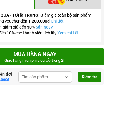
 QUÀ - TỚI là TRÚNG!
Giảm giá toàn bộ sản phẩm
ng voucher đến
1.200.000đ
Chi tiết
n giảm giá đến
50%
Săn ngay
ến 10% cho thành viên tích lũy
Xem chi tiết
MUA HÀNG NGAY
Giao hàng miễn phí siêu tốc trong 2h
lên đời
Kiểm tra
.000đ