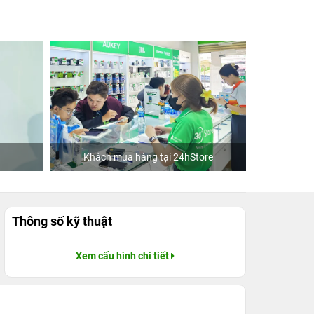
Khách mua hàng tại 24hStore
D
Thông số kỹ thuật
Xem cấu hình chi tiết