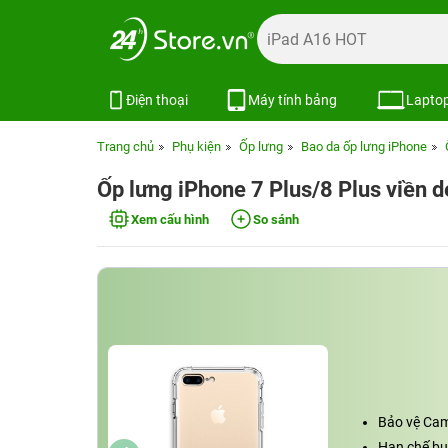
Điện thoại
Máy tính bảng
Lapto
Trang chủ
Phụ kiện
Ốp lưng
Bao da ốp lưng iPhone
Ốp lưng iPhone 7 Plus/8 Plus viền
Xem cấu hình
So sánh
Bảo vệ Cam
Hạn chế bụi