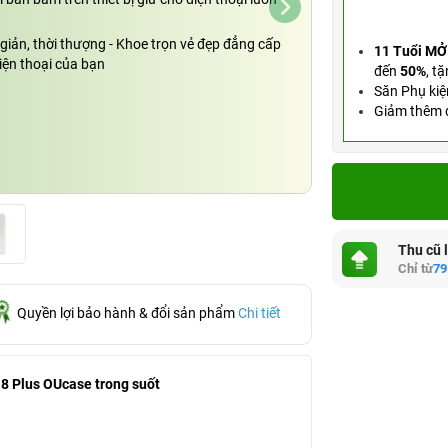
i giản, thời thượng - Khoe trọn vẻ đẹp đẳng cấp
11 Tuổi MỞ
iện thoại của bạn
đến
50%
,
tặ
Săn Phụ kiệ
Giảm thêm đ
Thu cũ 
Chỉ từ
79
Quyền lợi bảo hành & đổi sản phẩm
Chi tiết
 8 Plus OUcase trong suốt