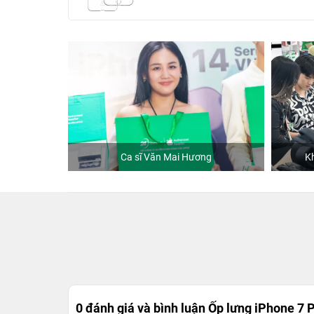
hStore
Ca sĩ Văn Mai Hương
K
0 đánh giá và bình luận
Ốp lưng iPhone 7 