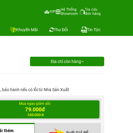
Hệ Thống
Tra cứu
VIP
Showroom
đơn hàng
Khuyến Mãi
Thu Đổi
Tin Tức
Địa chỉ còn hàng
ỗ, bảo hành nếu có lỗi từ Nhà Sản Xuất
Mua ngay giảm sốc
79.000đ
150.000 đ
ãi thêm
Suất GIÁ RẺ