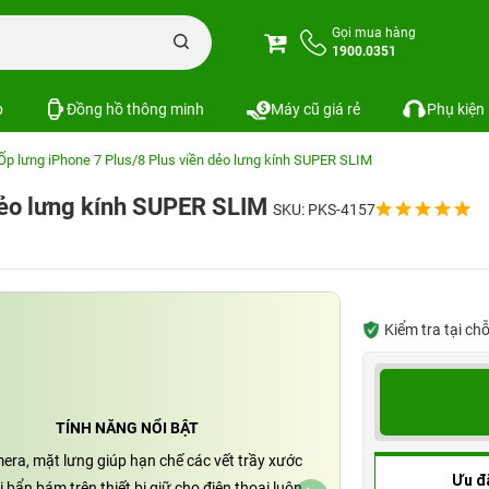
Gọi mua hàng
1900.0351
p
Đồng hồ thông minh
Máy cũ giá rẻ
Phụ kiện
Ốp lưng iPhone 7 Plus/8 Plus viền dẻo lưng kính SUPER SLIM
 dẻo lưng kính SUPER SLIM
SKU: PKS-4157
Kiểm tra tại ch
TÍNH NĂNG NỔI BẬT
era, mặt lưng giúp hạn chế các vết trầy xước
Ưu đ
 bẩn bám trên thiết bị giữ cho điện thoại luôn