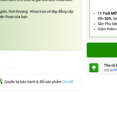
i giản, thời thượng - Khoe trọn vẻ đẹp đẳng cấp
11 Tuổi MỞ
iện thoại của bạn
đến
50%
,
tặ
Săn Phụ kiệ
Giảm thêm đ
Thu cũ 
Chỉ từ
79
Quyền lợi bảo hành & đổi sản phẩm
Chi tiết