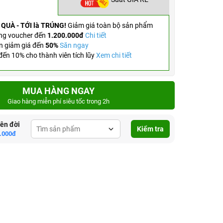
 QUÀ - TỚI là TRÚNG!
Giảm giá toàn bộ sản phẩm
ng voucher đến
1.200.000đ
Chi tiết
n giảm giá đến
50%
Săn ngay
ến 10% cho thành viên tích lũy
Xem chi tiết
MUA HÀNG NGAY
Giao hàng miễn phí siêu tốc trong 2h
lên đời
Kiểm tra
.000đ