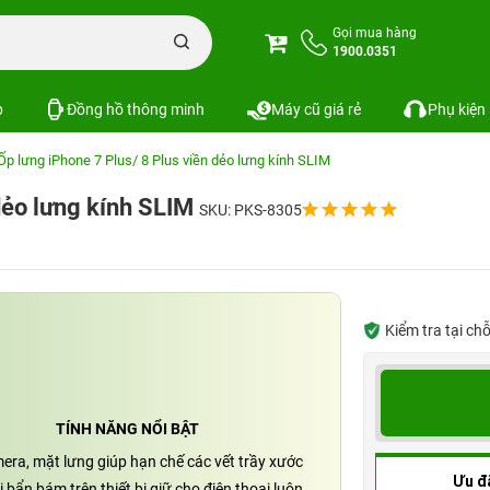
Gọi mua hàng
1900.0351
p
Đồng hồ thông minh
Máy cũ giá rẻ
Phụ kiện
Ốp lưng iPhone 7 Plus/ 8 Plus viền dẻo lưng kính SLIM
 dẻo lưng kính SLIM
SKU: PKS-8305
Kiểm tra tại ch
TÍNH NĂNG NỔI BẬT
era, mặt lưng giúp hạn chế các vết trầy xước
Ưu đ
 bẩn bám trên thiết bị giữ cho điện thoại luôn