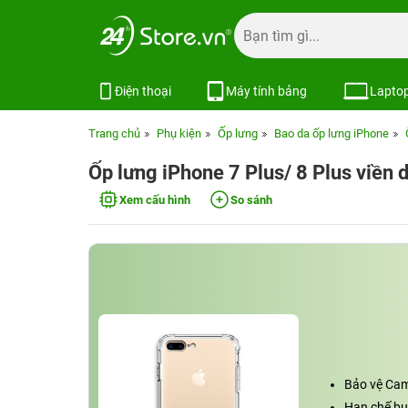
Điện thoại
Máy tính bảng
Lapto
Trang chủ
Phụ kiện
Ốp lưng
Bao da ốp lưng iPhone
Ốp lưng iPhone 7 Plus/ 8 Plus viền
Xem cấu hình
So sánh
Bảo vệ Cam
Hạn chế bụi