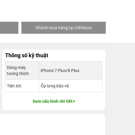
Khách mua hàng tại 24hStore
Ngườ
Thông số kỹ thuật
Dòng máy
iPhone 7 Plus/8 Plus
tương thích:
Tiện ích:
Ốp lưng bảo vệ
Xem cấu hình chi tiết