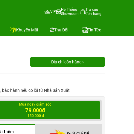
Hệ Thống
Tra cứu
VIP
Showroom
đơn hàng
Khuyến Mãi
Thu Đổi
Tin Tức
Địa chỉ còn hàng
ỗ, bảo hành nếu có lỗi từ Nhà Sản Xuất
Mua ngay giảm sốc
79.000đ
150.000 đ
ãi thêm
Suất GIÁ RẺ