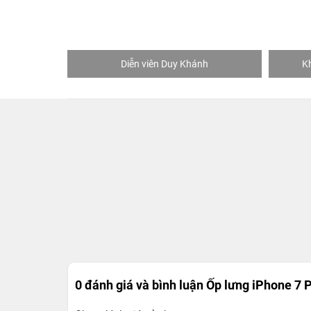
hStore
Diễn viên Duy Khánh
K
0 đánh giá và bình luận
Ốp lưng iPhone 7 P