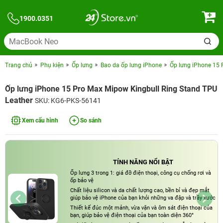
1900.0351
Trang chủ
Phụ kiện
Ốp lưng
Bao da ốp lưng iPhone
Ốp lưng iPhone 15 
Ốp lưng iPhone 15 Pro Max Mipow Kingbull Ring Stand TPU
Leather
SKU: KG6-PKS-56141
Xem cấu hình
So sánh
TÍNH NĂNG NỔI BẬT
Ốp lưng 3 trong 1: giá đỡ điện thoại, công cụ chống rơi và
ốp bảo vệ
Chất liệu silicon và da chất lượng cao, bền bỉ và đẹp mắt
giúp bảo vệ iPhone của bạn khỏi những va đập và trầy xước
Thiết kế đúc một mảnh, vừa vặn và ôm sát điện thoại của
bạn, giúp bảo vệ điện thoại của bạn toàn diện 360°