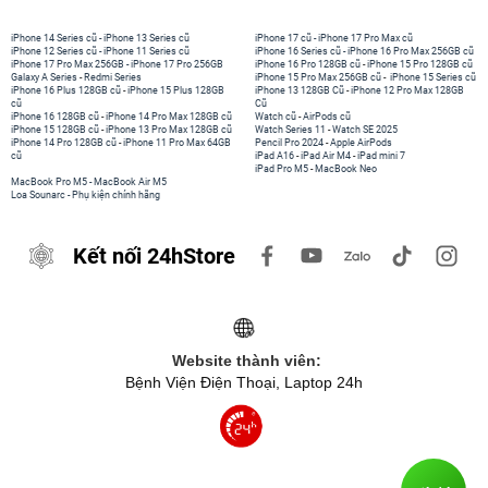
iPhone 14 Series cũ
-
iPhone 13 Series cũ
iPhone 17 cũ
-
iPhone 17 Pro Max cũ
iPhone 12 Series cũ
-
iPhone 11 Series cũ
iPhone 16 Series cũ
-
iPhone 16 Pro Max 256GB cũ
iPhone 17 Pro Max 256GB
-
iPhone 17 Pro 256GB
iPhone 16 Pro 128GB cũ
-
iPhone 15 Pro 128GB cũ
Galaxy A Series
-
Redmi Series
iPhone 15 Pro Max 256GB cũ
-
iPhone 15 Series cũ
iPhone 16 Plus 128GB cũ
-
iPhone 15 Plus 128GB
iPhone 13 128GB Cũ
-
iPhone 12 Pro Max 128GB
cũ
Cũ
iPhone 16 128GB cũ
-
iPhone 14 Pro Max 128GB cũ
Watch cũ
-
AirPods cũ
iPhone 15 128GB cũ
-
iPhone 13 Pro Max 128GB cũ
Watch Series 11
-
Watch SE 2025
iPhone 14 Pro 128GB cũ
-
iPhone 11 Pro Max 64GB
Pencil Pro 2024
-
Apple AirPods
cũ
iPad A16
-
iPad Air M4
-
iPad mini 7
iPad Pro M5
-
MacBook Neo
MacBook Pro M5
-
MacBook Air M5
Loa Sounarc
-
Phụ kiện chính hãng
Kết nối 24hStore
Website thành viên:
Bệnh Viện Điện Thoại, Laptop 24h