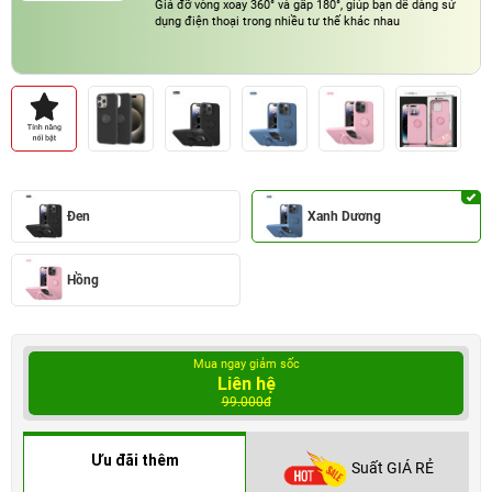
Giá đỡ vòng xoay 360° và gấp 180°, giúp bạn dễ dàng sử
dụng điện thoại trong nhiều tư thế khác nhau
Đen
Xanh Dương
Hồng
Mua ngay giảm sốc
Liên hệ
99.000đ
Ưu đãi thêm
Suất GIÁ RẺ