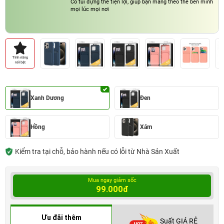
Có túi đựng thẻ tiện lợi, giúp bạn mang theo thẻ bên mình
mọi lúc mọi nơi
Xanh Dương
Đen
Hồng
Xám
Kiểm tra tại chỗ, bảo hành nếu có lỗi từ Nhà Sản Xuất
Mua ngay giảm sốc
99.000đ
Ưu đãi thêm
Suất GIÁ RẺ