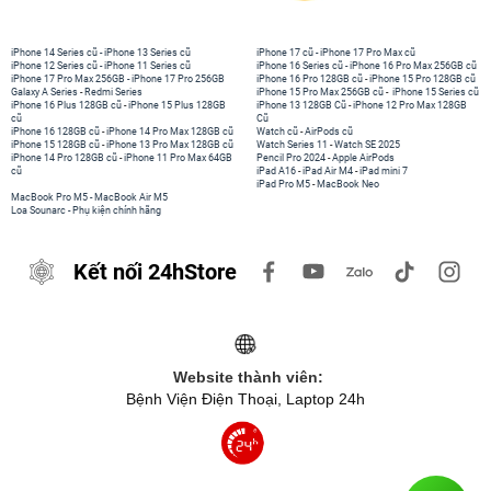
iPhone 14 Series cũ
-
iPhone 13 Series cũ
iPhone 17 cũ
-
iPhone 17 Pro Max cũ
iPhone 12 Series cũ
-
iPhone 11 Series cũ
iPhone 16 Series cũ
-
iPhone 16 Pro Max 256GB cũ
iPhone 17 Pro Max 256GB
-
iPhone 17 Pro 256GB
iPhone 16 Pro 128GB cũ
-
iPhone 15 Pro 128GB cũ
Galaxy A Series
-
Redmi Series
iPhone 15 Pro Max 256GB cũ
-
iPhone 15 Series cũ
iPhone 16 Plus 128GB cũ
-
iPhone 15 Plus 128GB
iPhone 13 128GB Cũ
-
iPhone 12 Pro Max 128GB
cũ
Cũ
iPhone 16 128GB cũ
-
iPhone 14 Pro Max 128GB cũ
Watch cũ
-
AirPods cũ
iPhone 15 128GB cũ
-
iPhone 13 Pro Max 128GB cũ
Watch Series 11
-
Watch SE 2025
iPhone 14 Pro 128GB cũ
-
iPhone 11 Pro Max 64GB
Pencil Pro 2024
-
Apple AirPods
cũ
iPad A16
-
iPad Air M4
-
iPad mini 7
iPad Pro M5
-
MacBook Neo
MacBook Pro M5
-
MacBook Air M5
Loa Sounarc
-
Phụ kiện chính hãng
Kết nối 24hStore
Website thành viên:
Bệnh Viện Điện Thoại, Laptop 24h