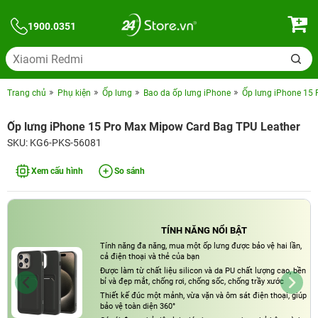
1900.0351
Trang chủ
Phụ kiện
Ốp lưng
Bao da ốp lưng iPhone
Ốp lưng iPhone 15 
Ốp lưng iPhone 15 Pro Max Mipow Card Bag TPU Leather
SKU: KG6-PKS-56081
Xem cấu hình
So sánh
TÍNH NĂNG NỔI BẬT
Tính năng đa năng, mua một ốp lưng được bảo vệ hai lần,
cả điện thoại và thẻ của bạn
Được làm từ chất liệu silicon và da PU chất lượng cao, bền
bỉ và đẹp mắt, chống rơi, chống sốc, chống trầy xước
Thiết kế đúc một mảnh, vừa vặn và ôm sát điện thoại, giúp
bảo vệ toàn diện 360°