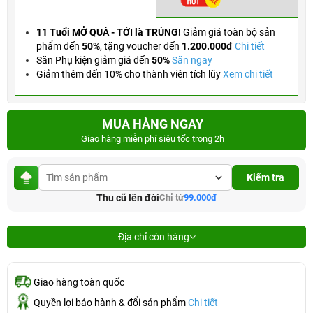
11 Tuổi MỞ QUÀ - TỚI là TRÚNG!
Giảm giá toàn bộ sản
phẩm đến
50%
,
tặng voucher đến
1.200.000đ
Chi tiết
Săn Phụ kiện giảm giá đến
50%
Săn ngay
Giảm thêm đến 10% cho thành viên tích lũy
Xem chi tiết
MUA HÀNG NGAY
Giao hàng miễn phí siêu tốc trong 2h
Kiểm tra
Thu cũ lên đời
Chỉ từ
99.000đ
Địa chỉ còn hàng
Giao hàng toàn quốc
Quyền lợi bảo hành & đổi sản phẩm
Chi tiết