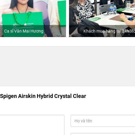
Ca sĩ Văn Mai Hương
Khách mua hàng tại 24hSto
Spigen Airskin Hybrid Crystal Clear