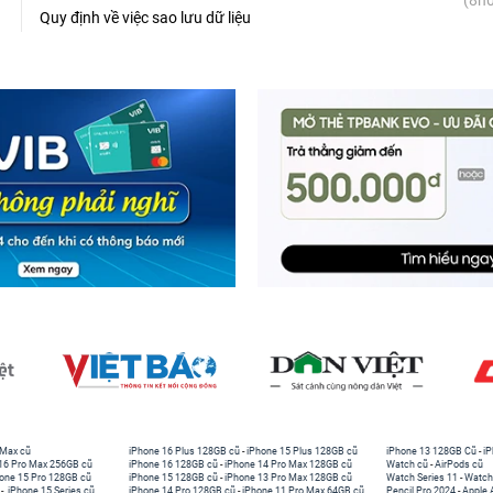
(8h0
Quy định về việc sao lưu dữ liệu
 Max cũ
iPhone 16 Plus 128GB cũ
-
iPhone 15 Plus 128GB cũ
iPhone 13 128GB Cũ
-
iP
16 Pro Max 256GB cũ
iPhone 16 128GB cũ
-
iPhone 14 Pro Max 128GB cũ
Watch cũ
-
AirPods cũ
one 15 Pro 128GB cũ
iPhone 15 128GB cũ
-
iPhone 13 Pro Max 128GB cũ
Watch Series 11
-
Watch
-
iPhone 15 Series cũ
iPhone 14 Pro 128GB cũ
-
iPhone 11 Pro Max 64GB cũ
Pencil Pro 2024
-
Apple 