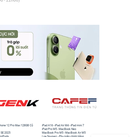
0 - 22h00)
hone 12 Pro Max 128GB Cũ
iPad A16
-
iPad Air M4
-
iPad mini 7
iPad Pro M5
-
MacBook Neo
 SE 2025
MacBook Pro M5
-
MacBook Air M5
AirPods
Loa Sounarc
-
Phụ kiện chính hãng