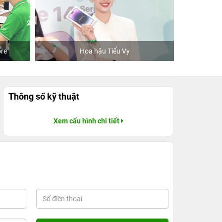
re
Hoa hậu Tiểu Vy
Khách
Thông số kỹ thuật
Xem cấu hình chi tiết