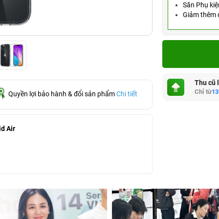
Săn Phụ kiệ
Giảm thêm đ
Thu cũ 
Chỉ từ
13
Quyền lợi bảo hành & đổi sản phẩm
Chi tiết
d Air