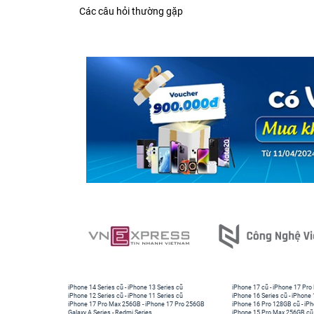
Các câu hỏi thường gặp
iPhone 14 Series cũ
-
iPhone 13 Series cũ
iPhone 17 cũ
-
iPhone 17 Pro
iPhone 12 Series cũ
-
iPhone 11 Series cũ
iPhone 16 Series cũ
-
iPhone 
iPhone 17 Pro Max 256GB
-
iPhone 17 Pro 256GB
iPhone 16 Pro 128GB cũ
-
iPh
Galaxy A Series
-
Redmi Series
iPhone 15 Pro Max 256GB cũ