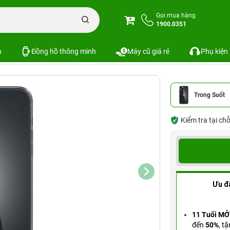
Ốp lưng iPhone 14 Spigen Airskin Hybrid Crystal Clear
Gọi mua hàng
1900.0351
ybrid Crystal Clear
SKU: KG6-PKS-42621
p
Đồng hồ thông minh
Máy cũ giá rẻ
Phụ kiện
Trong Suốt
Kiểm tra tại ch
Ưu đ
11 Tuổi MỞ
đến
50%
,
tặ