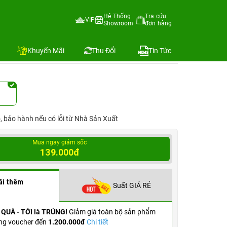
Hệ Thống
Tra cứu
VIP
Showroom
đơn hàng
Địa chỉ còn hàng
Khuyến Mãi
Thu Đổi
Tin Tức
ỗ, bảo hành nếu có lỗi từ Nhà Sản Xuất
Mua ngay giảm sốc
139.000đ
ãi thêm
Suất GIÁ RẺ
 QUÀ - TỚI là TRÚNG!
Giảm giá toàn bộ sản phẩm
ng voucher đến
1.200.000đ
Chi tiết