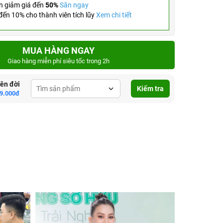
n giảm giá đến
50%
Săn ngay
ến 10% cho thành viên tích lũy
Xem chi tiết
MUA HÀNG NGAY
Giao hàng miễn phí siêu tốc trong 2h
lên đời
Kiểm tra
9.000đ