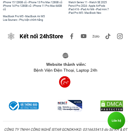
iPhone 15 128GB cũ
-
iPhone 13 Pro Max 128GB cũ
Watch Series 11
-
Watch SE 2025
iPhone 14 Pro 128GB cũ
-
iPhone 11 Pro Max 64GB
Pencil Pro 2024
-
Apple AirPods
cũ
iPad A16
-
iPad Air M4
-
iPad mini 7
iPad Pro M5
-
MacBook Neo
MacBook Pro M5
-
MacBook Air M5
Loa Sounarc
-
Phụ kiện chính hãng
Kết nối 24hStore
Website thành viên:
Bệnh Viện Điện Thoại, Laptop 24h
Liên hệ
CÔNG TY TNHH CÔNG NGHỆ ISTAR GCNDKHKD: 0316635415 do Sở KH & ĐT