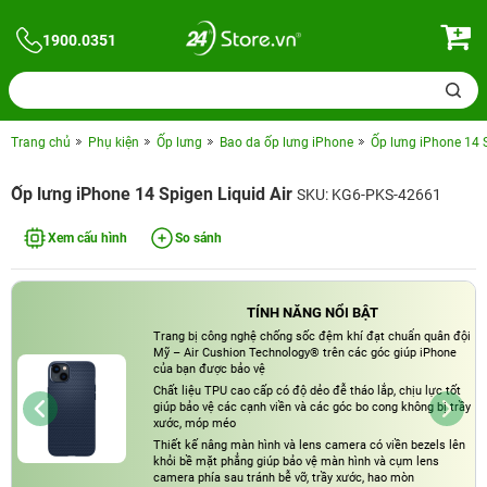
1900.0351
Trang chủ
Phụ kiện
Ốp lưng
Bao da ốp lưng iPhone
Ốp lưng iPhone 14 S
Ốp lưng iPhone 14 Spigen Liquid Air
SKU: KG6-PKS-42661
Xem cấu hình
So sánh
TÍNH NĂNG NỔI BẬT
Trang bị công nghệ chống sốc đệm khí đạt chuẩn quân đội
Mỹ – Air Cushion Technology® trên các góc giúp iPhone
của bạn được bảo vệ
Chất liệu TPU cao cấp có độ dẻo đễ tháo lắp, chịu lực tốt
giúp bảo vệ các cạnh viền và các góc bo cong không bị trầy
xước, móp méo
Thiết kế nâng màn hình và lens camera có viền bezels lên
khỏi bề mặt phẳng giúp bảo vệ màn hình và cụm lens
camera phía sau tránh bễ vỡ, trầy xước, hao mòn