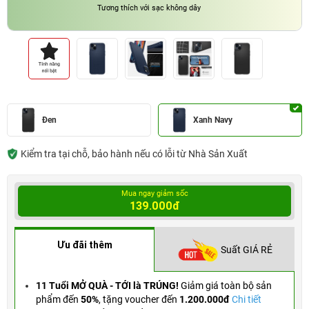
Tương thích với sạc không dây
Đen
Xanh Navy
Kiểm tra tại chỗ, bảo hành nếu có lỗi từ Nhà Sản Xuất
Mua ngay giảm sốc
139.000đ
Ưu đãi thêm
Suất GIÁ RẺ
11 Tuổi MỞ QUÀ - TỚI là TRÚNG!
Giảm giá toàn bộ sản
phẩm đến
50%
,
tặng voucher đến
1.200.000đ
Chi tiết