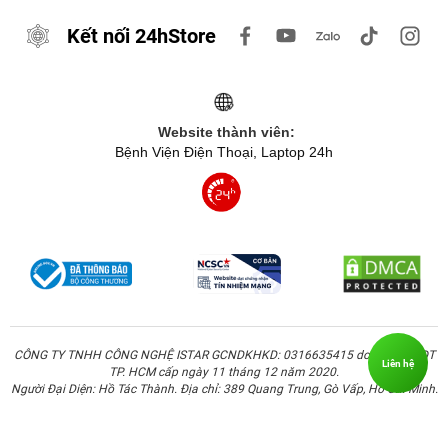
Kết nối 24hStore
Website thành viên:
Bệnh Viện Điện Thoại, Laptop 24h
CÔNG TY TNHH CÔNG NGHỆ ISTAR GCNDKHKD: 0316635415 do Sở KH & ĐT
Liên hệ
TP. HCM cấp ngày 11 tháng 12 năm 2020.
Người Đại Diện: Hồ Tác Thành. Địa chỉ: 389 Quang Trung, Gò Vấp, Hồ Chí Minh.