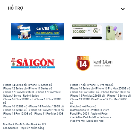
HỖ TRỢ
iPhone 14 Series cũ
-
iPhone 13 Series cũ
iPhone 17 cũ
-
iPhone 17 Pro Max cũ
iPhone 12 Series cũ
-
iPhone 11 Series cũ
iPhone 16 Series cũ
-
iPhone 16 Pro Max 256GB cũ
iPhone 17 Pro Max 256GB
-
iPhone 17 Pro 256GB
iPhone 16 Pro 128GB cũ
-
iPhone 15 Pro 128GB cũ
Galaxy A Series
-
Redmi Series
iPhone 15 Pro Max 256GB cũ
-
iPhone 15 Series cũ
iPhone 16 Plus 128GB cũ
-
iPhone 15 Plus 128GB
iPhone 13 128GB Cũ
-
iPhone 12 Pro Max 128GB
cũ
Cũ
iPhone 16 128GB cũ
-
iPhone 14 Pro Max 128GB cũ
Watch cũ
-
AirPods cũ
iPhone 15 128GB cũ
-
iPhone 13 Pro Max 128GB cũ
Watch Series 11
-
Watch SE 2025
iPhone 14 Pro 128GB cũ
-
iPhone 11 Pro Max 64GB
Pencil Pro 2024
-
Apple AirPods
cũ
iPad A16
-
iPad Air M4
-
iPad mini 7
iPad Pro M5
-
MacBook Neo
MacBook Pro M5
-
MacBook Air M5
Loa Sounarc
-
Phụ kiện chính hãng