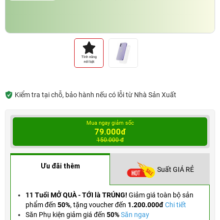
Kiểm tra tại chỗ, bảo hành nếu có lỗi từ Nhà Sản Xuất
Mua ngay giảm sốc
79.000đ
150.000 đ
Ưu đãi thêm
Suất GIÁ RẺ
11 Tuổi MỞ QUÀ - TỚI là TRÚNG!
Giảm giá toàn bộ sản
phẩm đến
50%
,
tặng voucher đến
1.200.000đ
Chi tiết
Săn Phụ kiện giảm giá đến
50%
Săn ngay