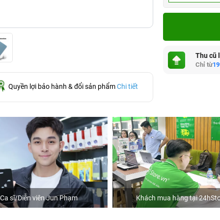
Thu cũ 
Chỉ từ
19
Quyền lợi bảo hành & đổi sản phẩm
Chi tiết
Ca sĩ/Diễn viên Jun Phạm
Khách mua hàng tại 24hSto