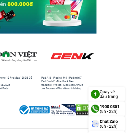
hone 12 Pro Max 128GB Cũ
iPad A16
-
iPad Air M4
-
iPad mini 7
iPad Pro M5
-
MacBook Neo
 SE 2025
MacBook Pro M5
-
MacBook Air M5
AirPods
Loa Sounarc
-
Phụ kiện chính hãng
Quay về
đầu trang
1900 0351
(8h - 22h)
Chat Zalo
(8h - 22h)