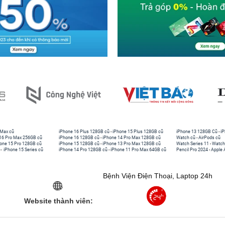
 Max cũ
iPhone 16 Plus 128GB cũ
-
iPhone 15 Plus 128GB cũ
iPhone 13 128GB Cũ
-
iP
16 Pro Max 256GB cũ
iPhone 16 128GB cũ
-
iPhone 14 Pro Max 128GB cũ
Watch cũ
-
AirPods cũ
one 15 Pro 128GB cũ
iPhone 15 128GB cũ
-
iPhone 13 Pro Max 128GB cũ
Watch Series 11
-
Watch
-
iPhone 15 Series cũ
iPhone 14 Pro 128GB cũ
-
iPhone 11 Pro Max 64GB cũ
Pencil Pro 2024
-
Apple 
Bệnh Viện Điện Thoại, Laptop 24h
Website thành viên: