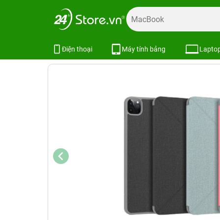
Trang chủ
Phụ kiện
Ốp lưng
Bao da iPad
Bao da G-c
Bao da G-case Classic Series iPad 
Điện thoại
Máy tính bảng
Lapto