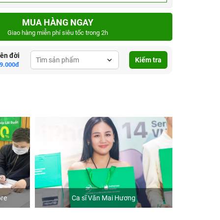
MUA HÀNG NGAY
Giao hàng miễn phí siêu tốc trong 2h
lên đời
Kiểm tra
9.000đ
re
Ca sĩ Văn Mai Hương
Khách