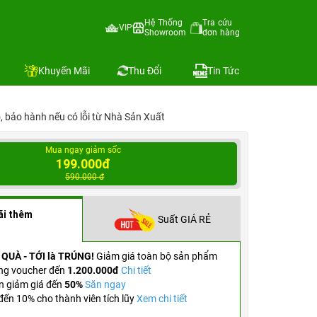
Hệ Thống
Tra cứu
VIP
Showroom
đơn hàng
Địa chỉ còn hàng
So sánh
Khuyến Mãi
Thu Đổi
Tin Tức
ỗ, bảo hành nếu có lỗi từ Nhà Sản Xuất
Mua ngay giảm sốc
199.000đ
590.000 đ
ãi thêm
Suất GIÁ RẺ
 QUÀ - TỚI là TRÚNG!
Giảm giá toàn bộ sản phẩm
ng voucher đến
1.200.000đ
Chi tiết
n giảm giá đến
50%
Săn ngay
ến 10% cho thành viên tích lũy
Xem chi tiết