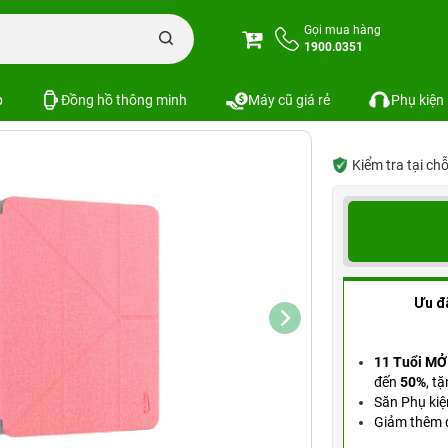
ase Classic Series iPad Pro 12.9 inch
Gọi mua hàng
1900.0351
Pro 12.9 inch
Xem cấu hình
SKU: KG-PKS-5601
p
Đồng hồ thông minh
Máy cũ giá rẻ
Phụ kiện
Kiểm tra tại ch
Ưu đ
11 Tuổi MỞ
đến
50%
,
tặ
Săn Phụ kiệ
Giảm thêm đ