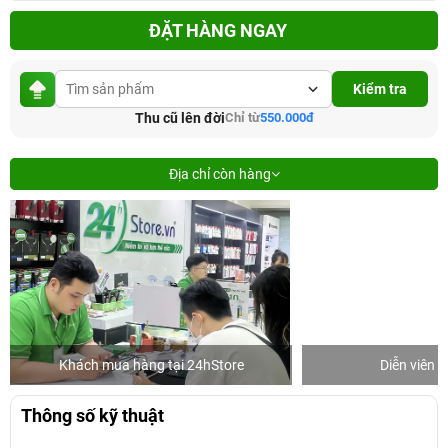
ĐẶT HÀNG NGAY
Kiểm tra
Thu cũ lên đời
Chỉ từ
550.000đ
Địa chỉ còn hàng
Khách mua hàng tại 24hStore
Diễn viên 
Thông số kỹ thuật